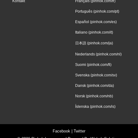
Kontakt
Français (pinhok.com/fr)
Português (pinhok.com/pt)
Español (pinhok.com/es)
Italiano (pinhok.com/it)
日本語 (pinhok.com/ja)
Nederlands (pinhok.com/nl)
Suomi (pinhok.com/fi)
Svenska (pinhok.com/sv)
Dansk (pinhok.com/da)
Norsk (pinhok.com/nb)
Íslenska (pinhok.com/is)
Facebook
|
Twitter