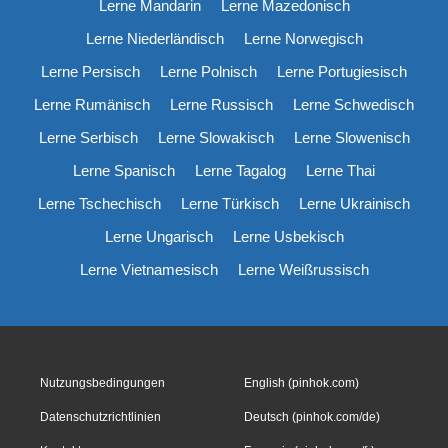
Lerne Mandarin
Lerne Mazedonisch
Lerne Niederländisch
Lerne Norwegisch
Lerne Persisch
Lerne Polnisch
Lerne Portugiesisch
Lerne Rumänisch
Lerne Russisch
Lerne Schwedisch
Lerne Serbisch
Lerne Slowakisch
Lerne Slowenisch
Lerne Spanisch
Lerne Tagalog
Lerne Thai
Lerne Tschechisch
Lerne Türkisch
Lerne Ukrainisch
Lerne Ungarisch
Lerne Usbekisch
Lerne Vietnamesisch
Lerne Weißrussisch
Nutzungsbedingungen
English (pinhok.com)
Datenschutzrichtlinien
Deutsch (pinhok.com/de)