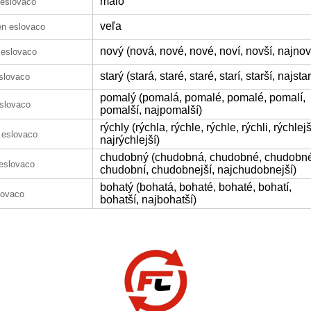
málo
 eslovaco
veľa
en eslovaco
nový (nová, nové, nové, noví, novší, najnov
 eslovaco
starý (stará, staré, staré, starí, starší, najstar
slovaco
pomalý (pomalá, pomalé, pomalé, pomalí,
slovaco
pomalší, najpomalší)
rýchly (rýchla, rýchle, rýchle, rýchli, rýchlejš
 eslovaco
najrýchlejší)
chudobný (chudobná, chudobné, chudobné
eslovaco
chudobní, chudobnejší, najchudobnejší)
bohatý (bohatá, bohaté, bohaté, bohatí,
lovaco
bohatší, najbohatší)