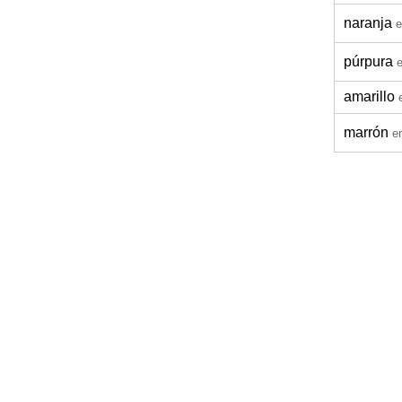
naranja
e
púrpura
amarillo
marrón
e