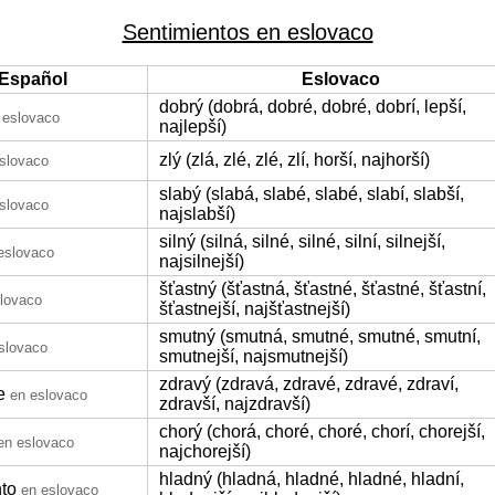
Sentimientos en eslovaco
Español
Eslovaco
dobrý (dobrá, dobré, dobré, dobrí, lepší,
 eslovaco
najlepší)
zlý (zlá, zlé, zlé, zlí, horší, najhorší)
slovaco
slabý (slabá, slabé, slabé, slabí, slabší,
slovaco
najslabší)
silný (silná, silné, silné, silní, silnejší,
eslovaco
najsilnejší)
šťastný (šťastná, šťastné, šťastné, šťastní,
lovaco
šťastnejší, najšťastnejší)
smutný (smutná, smutné, smutné, smutní,
slovaco
smutnejší, najsmutnejší)
zdravý (zdravá, zdravé, zdravé, zdraví,
e
en eslovaco
zdravší, najzdravší)
chorý (chorá, choré, choré, chorí, chorejší,
en eslovaco
najchorejší)
hladný (hladná, hladné, hladné, hladní,
to
en eslovaco