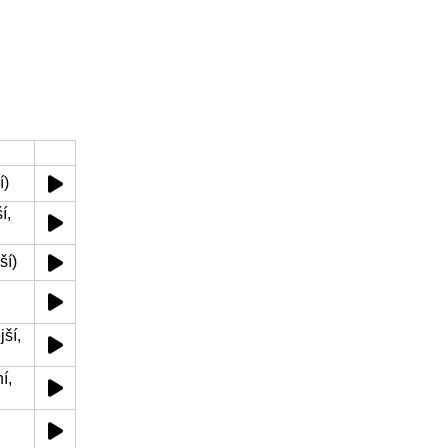
í)
í,
ší)
ší,
í,