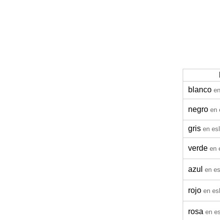
blanco
en
negro
en 
gris
en es
verde
en 
azul
en e
rojo
en es
rosa
en e