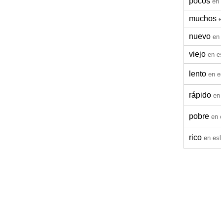
pocos
en
muchos
nuevo
en
viejo
en e
lento
en e
rápido
en
pobre
en 
rico
en es