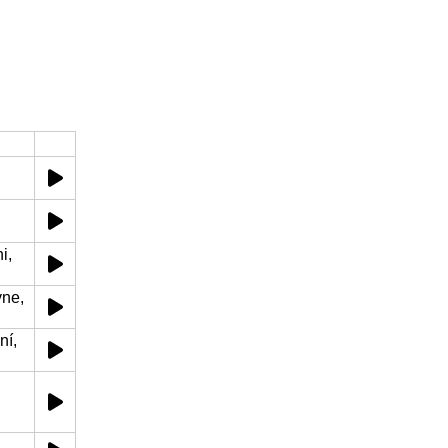
i,
vne,
ní,