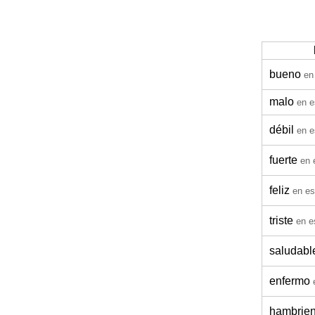
bueno
en
malo
en e
débil
en e
fuerte
en 
feliz
en es
triste
en e
saludabl
enfermo
hambrien