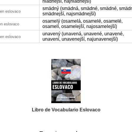
hladnejší, najhladnejší)
smädný (smädná, smädné, smädné, smädn
en eslovaco
smädnejší, najsmädnejší)
osamelý (osamelá, osamelé, osamelé,
en eslovaco
osamelí, osamelejší, najosamelejší)
unavený (unavená, unavené, unavené,
en eslovaco
unavení, unavenejší, najunavenejší)
Libro de Vocabulario Eslovaco