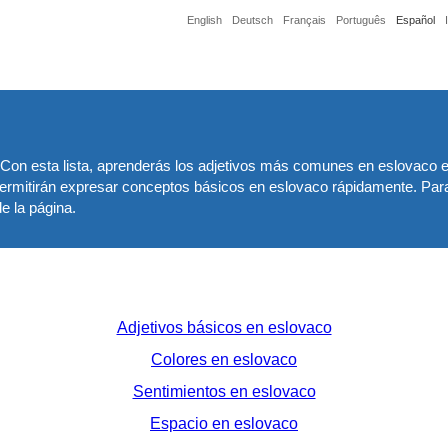
English
Deutsch
Français
Português
Español
 Con esta lista, aprenderás los adjetivos más comunes en eslovaco en 
ermitirán expresar conceptos básicos en eslovaco rápidamente. Par
e la página.
Adjetivos básicos en eslovaco
Colores en eslovaco
Sentimientos en eslovaco
Espacio en eslovaco