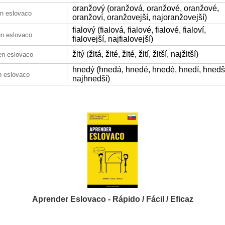
oranžový (oranžová, oranžové, oranžové,
n eslovaco
oranžoví, oranžovejší, najoranžovejší)
fialový (fialová, fialové, fialové, fialoví,
en eslovaco
fialovejší, najfialovejší)
žltý (žltá, žlté, žlté, žltí, žltší, najžltší)
en eslovaco
hnedý (hnedá, hnedé, hnedé, hnedí, hnedš
n eslovaco
najhnedší)
Aprender Eslovaco - Rápido / Fácil / Eficaz