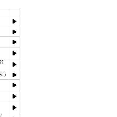
ší,
žší)
í,