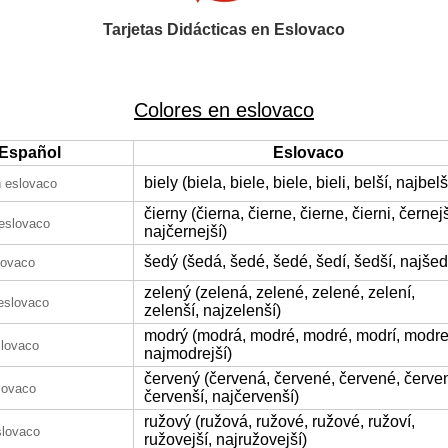
Tarjetas Didácticas en Eslovaco
Colores en eslovaco
Español
Eslovaco
biely (biela, biele, biele, bieli, belší, najbelš
 eslovaco
čierny (čierna, čierne, čierne, čierni, černejš
eslovaco
najčernejší)
šedý (šedá, šedé, šedé, šedí, šedší, najšed
lovaco
zelený (zelená, zelené, zelené, zelení,
eslovaco
zelenší, najzelenší)
modrý (modrá, modré, modré, modrí, modrej
slovaco
najmodrejší)
červený (červená, červené, červené, červen
lovaco
červenší, najčervenší)
ružový (ružová, ružové, ružové, ružoví,
slovaco
ružovejší, najružovejší)