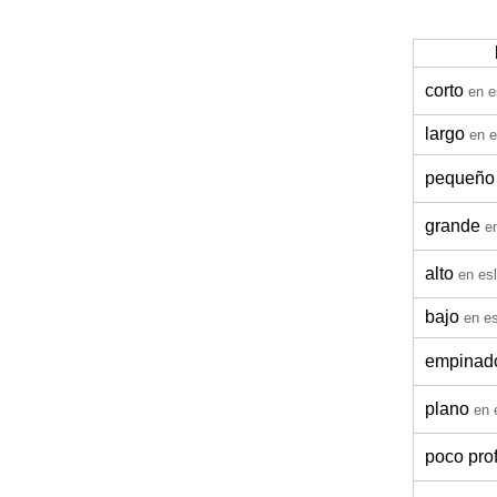
corto
en e
largo
en 
pequeño
grande
e
alto
en es
bajo
en e
empinad
plano
en 
poco pro