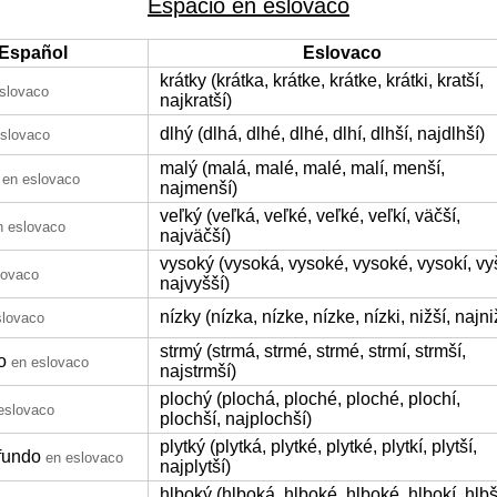
Espacio en eslovaco
Español
Eslovaco
krátky (krátka, krátke, krátke, krátki, kratší,
slovaco
najkratší)
dlhý (dlhá, dlhé, dlhé, dlhí, dlhší, najdlhší)
eslovaco
malý (malá, malé, malé, malí, menší,
en eslovaco
najmenší)
veľký (veľká, veľké, veľké, veľkí, väčší,
n eslovaco
najväčší)
vysoký (vysoká, vysoké, vysoké, vysokí, vyš
lovaco
najvyšší)
nízky (nízka, nízke, nízke, nízki, nižší, najni
slovaco
strmý (strmá, strmé, strmé, strmí, strmší,
o
en eslovaco
najstrmší)
plochý (plochá, ploché, ploché, plochí,
eslovaco
plochší, najplochší)
plytký (plytká, plytké, plytké, plytkí, plytší,
fundo
en eslovaco
najplytší)
hlboký (hlboká, hlboké, hlboké, hlbokí, hlbš