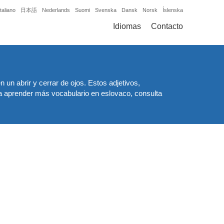
Italiano
日本語
Nederlands
Suomi
Svenska
Dansk
Norsk
Íslenska
Idiomas
Contacto
un abrir y cerrar de ojos. Estos adjetivos,
a aprender más vocabulario en eslovaco, consulta