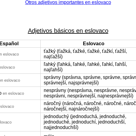
Otros adjetivos importantes en eslovaco
Adjetivos básicos en eslovaco
Español
Eslovaco
ťažký (ťažká, ťažké, ťažké, ťažkí, ťažší,
n eslovaco
najťažší)
ľahký (ľahká, ľahké, ľahké, ľahkí, ľahší,
eslovaco
najľahší)
správny (správna, správne, správne, správn
en eslovaco
správnejší, najsprávnejší)
nesprávny (nesprávna, nesprávne, nesprá
o
en eslovaco
nesprávni, nesprávnejší, najnesprávnejší)
náročný (náročná, náročné, náročné, nároč
eslovaco
náročnejší, najnáročnejší)
jednoduchý (jednoduchá, jednoduché,
jednoduché, jednoduchí, jednoduchší,
lovaco
najjednoduchší)