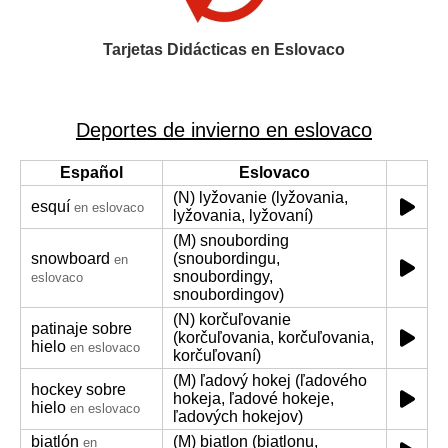
Tarjetas Didácticas en Eslovaco
Deportes de invierno en eslovaco
Español
Eslovaco
(N) lyžovanie (lyžovania,
esquí
en eslovaco
lyžovania, lyžovaní)
(M) snoubording
snowboard
(snoubordingu,
en
snoubordingy,
eslovaco
snoubordingov)
(N) korčuľovanie
patinaje sobre
(korčuľovania, korčuľovania,
hielo
en eslovaco
korčuľovaní)
(M) ľadový hokej (ľadového
hockey sobre
hokeja, ľadové hokeje,
hielo
en eslovaco
ľadových hokejov)
biatlón
(M) biatlon (biatlonu,
en