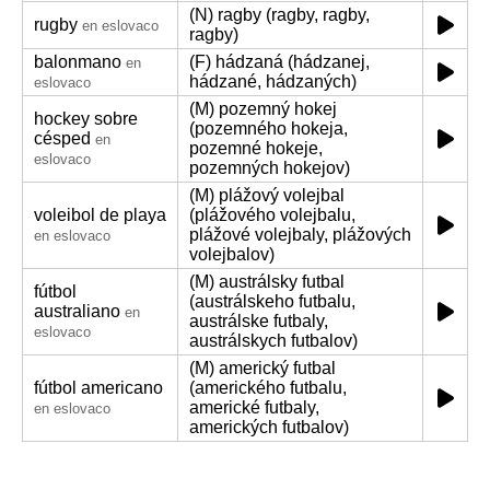
(N) ragby (ragby, ragby,
rugby
en eslovaco
ragby)
balonmano
(F) hádzaná (hádzanej,
en
hádzané, hádzaných)
eslovaco
(M) pozemný hokej
hockey sobre
(pozemného hokeja,
césped
en
pozemné hokeje,
eslovaco
pozemných hokejov)
(M) plážový volejbal
voleibol de playa
(plážového volejbalu,
plážové volejbaly, plážových
en eslovaco
volejbalov)
(M) austrálsky futbal
fútbol
(austrálskeho futbalu,
australiano
en
austrálske futbaly,
eslovaco
austrálskych futbalov)
(M) americký futbal
fútbol americano
(amerického futbalu,
americké futbaly,
en eslovaco
amerických futbalov)