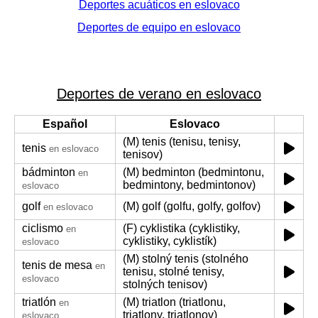
Deportes acuáticos en eslovaco
Deportes de equipo en eslovaco
Deportes de verano en eslovaco
Español
Eslovaco
(M) tenis (tenisu, tenisy,
tenis
en eslovaco
tenisov)
bádminton
(M) bedminton (bedmintonu,
en
bedmintony, bedmintonov)
eslovaco
golf
(M) golf (golfu, golfy, golfov)
en eslovaco
ciclismo
(F) cyklistika (cyklistiky,
en
cyklistiky, cyklistík)
eslovaco
(M) stolný tenis (stolného
tenis de mesa
en
tenisu, stolné tenisy,
eslovaco
stolných tenisov)
triatlón
(M) triatlon (triatlonu,
en
triatlony, triatlonov)
eslovaco