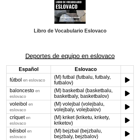
Libro de Vocabulario Eslovaco
Deportes de equipo en eslovaco
Español
Eslovaco
(M) futbal (futbalu, futbaly,
fútbol
en eslovaco
futbalov)
baloncesto
(M) basketbal (basketbalu,
en
basketbaly, basketbalov)
eslovaco
voleibol
(M) volejbal (volejbalu,
en
volejbaly, volejbalov)
eslovaco
críquet
(M) kriket (kriketu, krikety,
en
kriketov)
eslovaco
béisbol
(M) bejzbal (bejzbalu,
en
bejzbaly, bejzbalov)
eslovaco