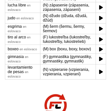
lucha libre
(N) zápasenie (zápasenia,
en
zápasenia, zápasení)
eslovaco
(N) džudo (džuda, džudá,
judo
en eslovaco
džúd)
esgrima
(M) šerm (šermu, šermy,
en
šermov)
eslovaco
tiro al arco
(F) lukostreľba (lukostreľby,
en
lukostreľby, lukostrelieb)
eslovaco
boxeo
(M) box (boxu, boxy, boxov)
en eslovaco
gimnasia
(F) gymnastika (gymnastiky,
en
gymnastiky, gymnastík)
eslovaco
levantamiento
(N) vzpieranie (vzpierania,
de pesas
en
vzpierania, vzpieraní)
eslovaco