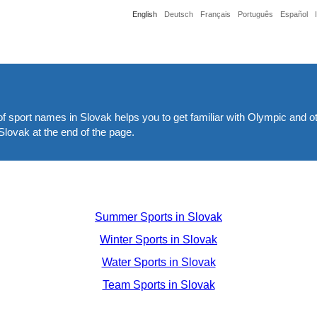
English
Deutsch
Français
Português
Español
t of sport names in Slovak helps you to get familiar with Olympic and
Slovak at the end of the page.
Summer Sports in Slovak
Winter Sports in Slovak
Water Sports in Slovak
Team Sports in Slovak