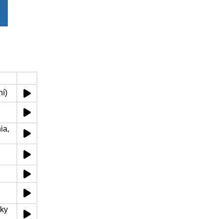
ní)
ia,
oky