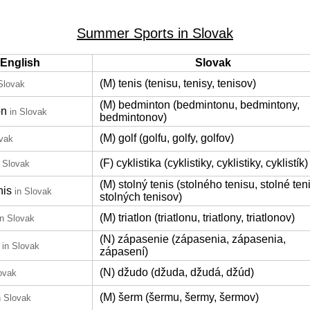
Summer Sports in Slovak
English
Slovak
(M) tenis (tenisu, tenisy, tenisov)
Slovak
(M) bedminton (bedmintonu, bedmintony,
on
in Slovak
bedmintonov)
(M) golf (golfu, golfy, golfov)
ovak
(F) cyklistika (cyklistiky, cyklistiky, cyklistík)
n Slovak
(M) stolný tenis (stolného tenisu, stolné ten
nis
in Slovak
stolných tenisov)
(M) triatlon (triatlonu, triatlony, triatlonov)
in Slovak
(N) zápasenie (zápasenia, zápasenia,
in Slovak
zápasení)
(N) džudo (džuda, džudá, džúd)
ovak
(M) šerm (šermu, šermy, šermov)
n Slovak