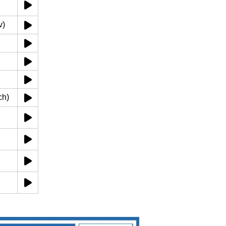
v)
ch)