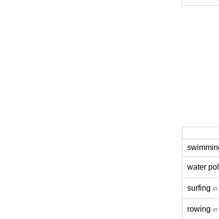
swimmin
water po
surfing
in
rowing
in