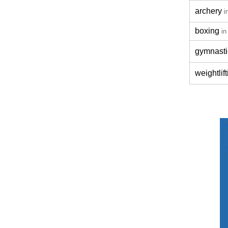
archery
i
boxing
in
gymnasti
weightlif