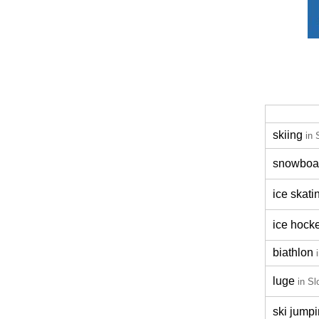
skiing
in 
snowboa
ice skati
ice hock
biathlon
luge
in Sl
ski jump