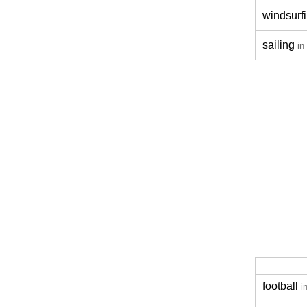
windsurf
sailing
in
football
i