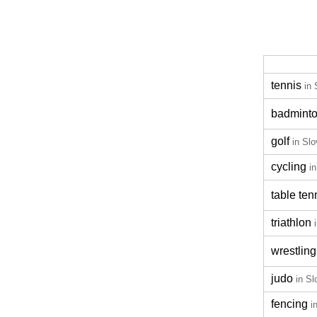
tennis
in 
badmint
golf
in Sl
cycling
i
table ten
triathlon
wrestling
judo
in Sl
fencing
i