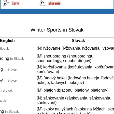
Winter Sports in Slovak
English
Slovak
(N) lyžovanie (lyžovania, lyžovania, lyžova
Slovak
(M) snoubording (snoubordingu,
rding
in Slovak
snoubordingy, snoubordingov)
(N) korčuľovanie (korčuľovania, korčuľovan
ng
in Slovak
korčuľovaní)
(M) ľadový hokej (ľadového hokeja, ľadové
ey
in Slovak
hokeje, ľadových hokejov)
(M) biatlon (biatlonu, biatlony, biatlonov)
in Slovak
(N) sánkovanie (sánkovania, sánkovania,
ovak
sánkovaní)
(M) skoky na lyžiach (skoku na lyžiach, sk
ing
in Slovak
na lyžiach, skokov na lyžiach)