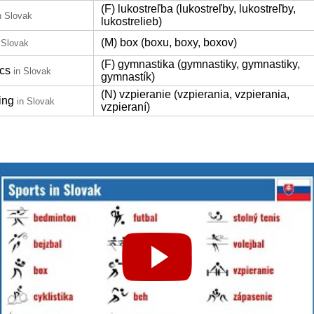
(F) lukostreľba (lukostreľby, lukostreľby,
n Slovak
lukostrelieb)
(M) box (boxu, boxy, boxov)
 Slovak
(F) gymnastika (gymnastiky, gymnastiky,
cs
in Slovak
gymnastík)
(N) vzpieranie (vzpierania, vzpierania,
ting
in Slovak
vzpieraní)