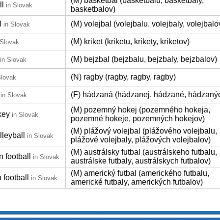
(M) basketbal (basketbalu, basketbaly,
ll
in Slovak
basketbalov)
l
(M) volejbal (volejbalu, volejbaly, volejbalo
in Slovak
(M) kriket (kriketu, krikety, kriketov)
 Slovak
(M) bejzbal (bejzbalu, bejzbaly, bejzbalov)
in Slovak
(N) ragby (ragby, ragby, ragby)
Slovak
(F) hádzaná (hádzanej, hádzané, hádzaný
in Slovak
(M) pozemný hokej (pozemného hokeja,
key
in Slovak
pozemné hokeje, pozemných hokejov)
(M) plážový volejbal (plážového volejbalu,
lleyball
in Slovak
plážové volejbaly, plážových volejbalov)
(M) austrálsky futbal (austrálskeho futbalu,
n football
in Slovak
austrálske futbaly, austrálskych futbalov)
(M) americký futbal (amerického futbalu,
 football
in Slovak
americké futbaly, amerických futbalov)