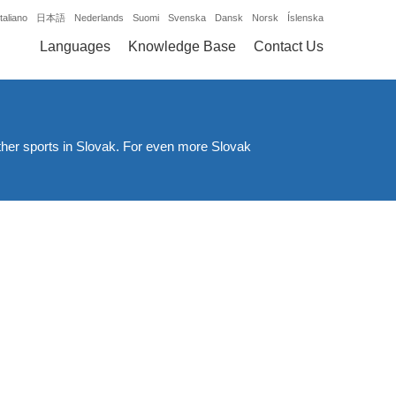
Italiano
日本語
Nederlands
Suomi
Svenska
Dansk
Norsk
Íslenska
Languages
Knowledge Base
Contact Us
 other sports in Slovak. For even more Slovak