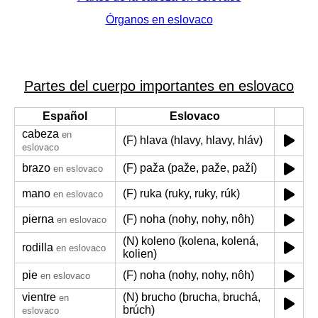
Órganos en eslovaco
Partes del cuerpo importantes en eslovaco
Español
Eslovaco
cabeza
en
(F) hlava (hlavy, hlavy, hláv)
eslovaco
brazo
(F) paža (paže, paže, paží)
en eslovaco
mano
(F) ruka (ruky, ruky, rúk)
en eslovaco
pierna
(F) noha (nohy, nohy, nôh)
en eslovaco
(N) koleno (kolena, kolená,
rodilla
en eslovaco
kolien)
pie
(F) noha (nohy, nohy, nôh)
en eslovaco
vientre
(N) brucho (brucha, bruchá,
en
brúch)
eslovaco