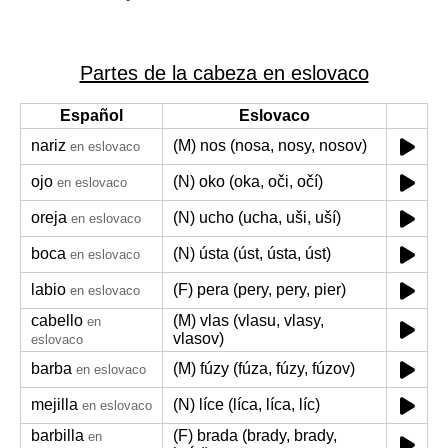
Partes de la cabeza en eslovaco
Español
Eslovaco
nariz
(M) nos (nosa, nosy, nosov)
en eslovaco
ojo
(N) oko (oka, oči, očí)
en eslovaco
oreja
(N) ucho (ucha, uši, uší)
en eslovaco
boca
(N) ústa (úst, ústa, úst)
en eslovaco
labio
(F) pera (pery, pery, pier)
en eslovaco
cabello
(M) vlas (vlasu, vlasy,
en
vlasov)
eslovaco
barba
(M) fúzy (fúza, fúzy, fúzov)
en eslovaco
mejilla
(N) líce (líca, líca, líc)
en eslovaco
barbilla
(F) brada (brady, brady,
en