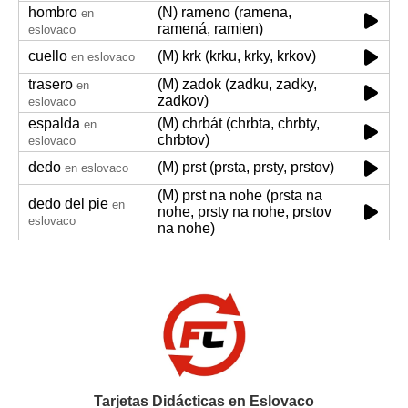
hombro
(N) rameno (ramena,
en
ramená, ramien)
eslovaco
cuello
(M) krk (krku, krky, krkov)
en eslovaco
trasero
(M) zadok (zadku, zadky,
en
zadkov)
eslovaco
espalda
(M) chrbát (chrbta, chrbty,
en
chrbtov)
eslovaco
dedo
(M) prst (prsta, prsty, prstov)
en eslovaco
(M) prst na nohe (prsta na
dedo del pie
en
nohe, prsty na nohe, prstov
eslovaco
na nohe)
Tarjetas Didácticas en Eslovaco