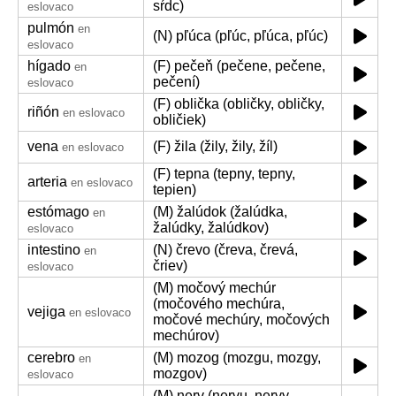
sŕdc)
eslovaco
pulmón
en
(N) pľúca (pľúc, pľúca, pľúc)
eslovaco
hígado
(F) pečeň (pečene, pečene,
en
pečení)
eslovaco
(F) oblička (obličky, obličky,
riñón
en eslovaco
obličiek)
vena
(F) žila (žily, žily, žíl)
en eslovaco
(F) tepna (tepny, tepny,
arteria
en eslovaco
tepien)
estómago
(M) žalúdok (žalúdka,
en
žalúdky, žalúdkov)
eslovaco
intestino
(N) črevo (čreva, črevá,
en
čriev)
eslovaco
(M) močový mechúr
(močového mechúra,
vejiga
en eslovaco
močové mechúry, močových
mechúrov)
cerebro
(M) mozog (mozgu, mozgy,
en
mozgov)
eslovaco
(M) nerv (nervu, nervy,