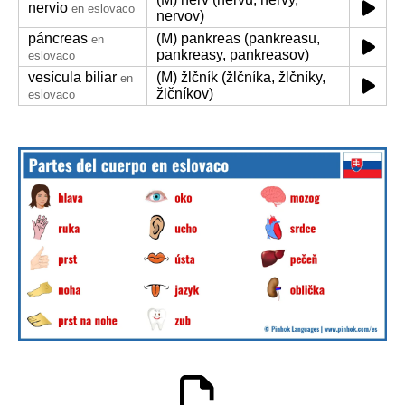
nervio
en eslovaco
nervov)
páncreas
(M) pankreas (pankreasu,
en
pankreasy, pankreasov)
eslovaco
vesícula biliar
(M) žlčník (žlčníka, žlčníky,
en
žlčníkov)
eslovaco