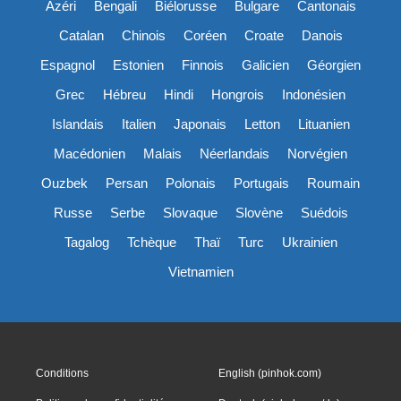
Azéri
Bengali
Biélorusse
Bulgare
Cantonais
Catalan
Chinois
Coréen
Croate
Danois
Espagnol
Estonien
Finnois
Galicien
Géorgien
Grec
Hébreu
Hindi
Hongrois
Indonésien
Islandais
Italien
Japonais
Letton
Lituanien
Macédonien
Malais
Néerlandais
Norvégien
Ouzbek
Persan
Polonais
Portugais
Roumain
Russe
Serbe
Slovaque
Slovène
Suédois
Tagalog
Tchèque
Thaï
Turc
Ukrainien
Vietnamien
Conditions
English (pinhok.com)