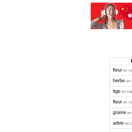
fleur
en c
herbe
en 
tige
en ca
fleur
en c
graine
en
arbre
en 