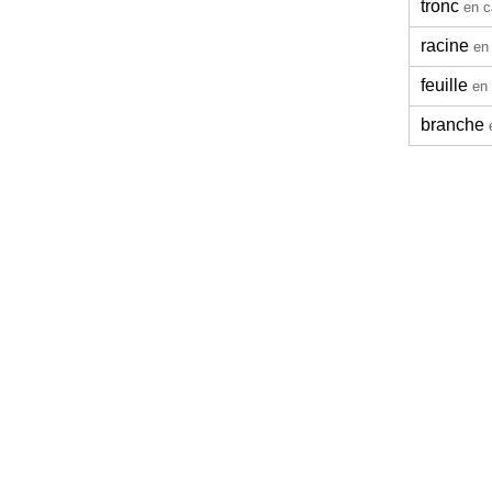
tronc
en c
racine
en
feuille
en
branche