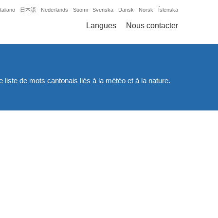
Italiano
日本語
Nederlands
Suomi
Svenska
Dansk
Norsk
Íslenska
Langues
Nous contacter
iste de mots cantonais liés à la météo et à la nature.