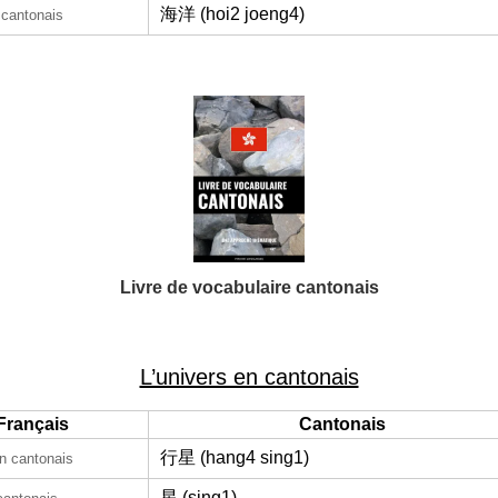
海洋 (hoi2 joeng4)
 cantonais
Livre de vocabulaire cantonais
L’univers en cantonais
Français
Cantonais
行星 (hang4 sing1)
n cantonais
星 (sing1)