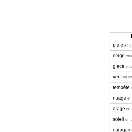
pluie
en c
neige
en 
glace
en 
vent
en ca
tempête
nuage
en
orage
en 
soleil
en 
ouragan