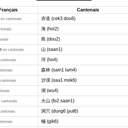
Français
Cantonais
赤道 (cek3 dou6)
en cantonais
海 (hoi2)
ntonais
島 (dou2)
onais
e
山 (saan1)
en cantonais
河 (ho4)
 cantonais
森林 (sam1 lam4)
antonais
沙漠 (saa1 mok6)
 cantonais
湖 (wu4)
tonais
火山 (fo2 saan1)
 cantonais
洞穴 (dung6 jyut6)
cantonais
極 (gik6)
antonais