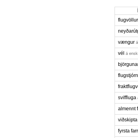
flugvöllur
neyðarút
vængur
á
vél
á ensk
björgunar
flugstjórn
fraktflugv
sviffluga
almennt 
viðskipta
fyrsta far