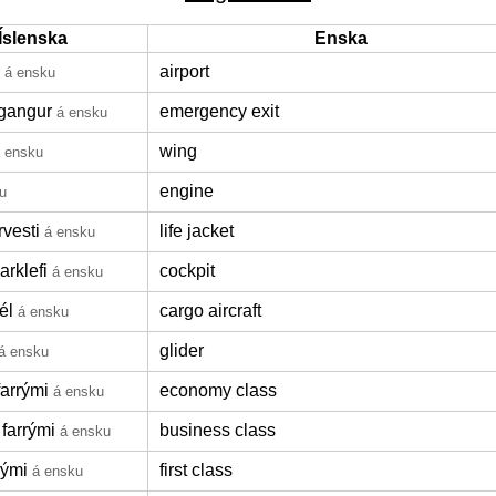
Íslenska
Enska
airport
á ensku
gangur
emergency exit
á ensku
wing
 ensku
engine
u
vesti
life jacket
á ensku
arklefi
cockpit
á ensku
él
cargo aircraft
á ensku
glider
á ensku
farrými
economy class
á ensku
 farrými
business class
á ensku
rými
first class
á ensku