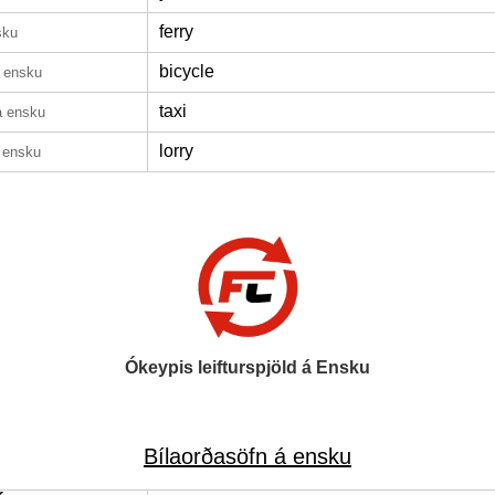
ferry
sku
bicycle
 ensku
taxi
á ensku
lorry
 ensku
Ókeypis leifturspjöld á Ensku
Bílaorðasöfn á ensku