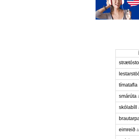
strætóst
lestarstö
tímatafla
smárúta
skólabíll
brautarpa
eimreið
á