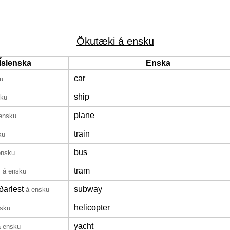
Ökutæki á ensku
Íslenska
Enska
car
u
ship
sku
plane
ensku
train
ku
bus
ensku
n
tram
á ensku
ðarlest
subway
á ensku
helicopter
nsku
yacht
á ensku