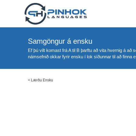
Samgöngur á ensku
Ef þú vilt komast frá A til B þarftu að vita hvernig á a
námsefnið okkar fyrir ensku í lok síðunnar til að finna e
<
Lærðu Ensku