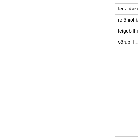
ferja
á en
reiðhjól
á
leigubíll
vörubíll
á