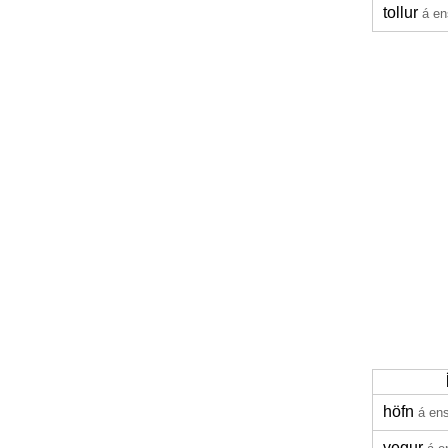
tollur
á e
höfn
á en
vegur