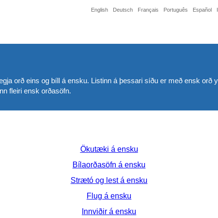
English
Deutsch
Français
Português
Español
ð segja orð eins og bíll á ensku. Listinn á þessari síðu er með ensk o
nn fleiri ensk orðasöfn.
Ökutæki á ensku
Bílaorðasöfn á ensku
Strætó og lest á ensku
Flug á ensku
Innviðir á ensku