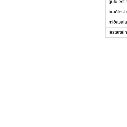
gufulest
hraðlest
miðasala
lestartei