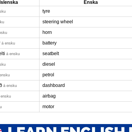
Íslenska
Enska
tyre
sku
steering wheel
sku
horn
nsku
r
battery
á ensku
lti
seatbelt
á ensku
diesel
sku
petrol
 ensku
ð
dashboard
á ensku
airbag
 ensku
motor
u