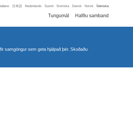
Italiano
日本語
Nederlands
Suomi
Svenska
Dansk
Norsk
Íslenska
Tungumál
Hafðu samband
rð yfir samgöngur sem geta hjálpað þér. Skoðaðu