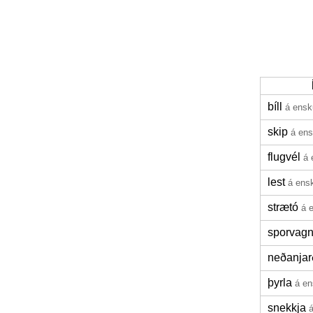
bíll
á ensk
skip
á en
flugvél
á 
lest
á ens
strætó
á 
sporvag
neðanjar
þyrla
á e
snekkja