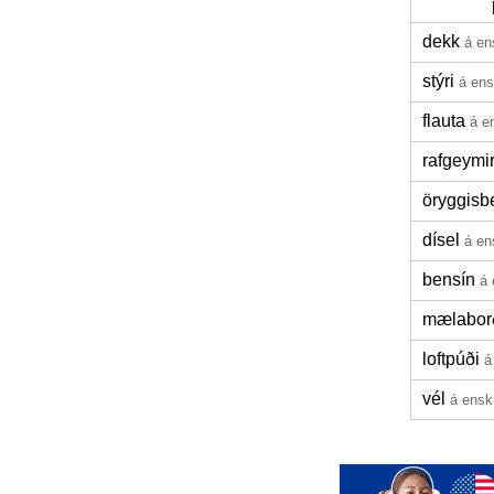
dekk
á en
stýri
á en
flauta
á e
rafgeymi
öryggisbe
dísel
á en
bensín
á
mælabor
loftpúði
á
vél
á ensk