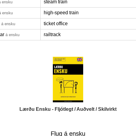
steam train
á ensku
high-speed train
á ensku
ticket office
á ensku
nar
railtrack
á ensku
Lærðu Ensku - Fljótlegt / Auðvelt / Skilvirkt
Flug á ensku