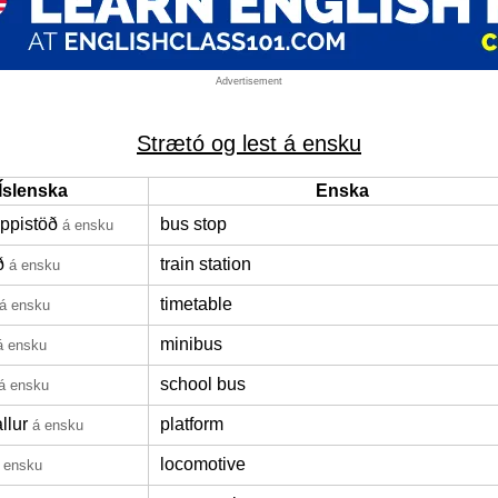
Advertisement
Strætó og lest á ensku
Íslenska
Enska
oppistöð
bus stop
á ensku
ð
train station
á ensku
timetable
á ensku
minibus
á ensku
school bus
á ensku
llur
platform
á ensku
locomotive
 ensku