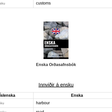
customs
nsku
Enska Orðasafnsbók
Innviðir á ensku
Íslenska
Enska
harbour
sku
road