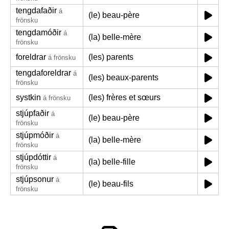
tengdafaðir
á
(le) beau-père
frönsku
tengdamóðir
á
(la) belle-mère
frönsku
foreldrar
(les) parents
á frönsku
tengdaforeldrar
á
(les) beaux-parents
frönsku
systkin
(les) frères et sœurs
á frönsku
stjúpfaðir
á
(le) beau-père
frönsku
stjúpmóðir
á
(la) belle-mère
frönsku
stjúpdóttir
á
(la) belle-fille
frönsku
stjúpsonur
á
(le) beau-fils
frönsku