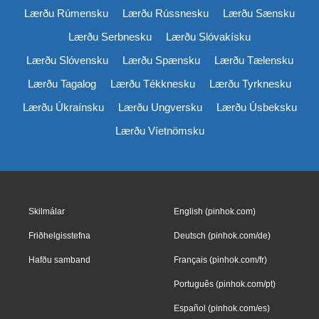
Lærðu Rúmensku
Lærðu Rússnesku
Lærðu Sænsku
Lærðu Serbnesku
Lærðu Slóvakísku
Lærðu Slóvensku
Lærðu Spænsku
Lærðu Tælensku
Lærðu Tagalog
Lærðu Tékknesku
Lærðu Tyrknesku
Lærðu Úkraínsku
Lærðu Ungversku
Lærðu Úsbeksku
Lærðu Víetnömsku
Skilmálar
English (pinhok.com)
Friðhelgisstefna
Deutsch (pinhok.com/de)
Hafðu samband
Français (pinhok.com/fr)
Português (pinhok.com/pt)
Español (pinhok.com/es)