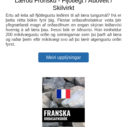
Lærðu Frönsku - Fljótlegt / Auðvelt /
Skilvirkt
Ertu að leita að fljótlegustu leiðinni til að læra tungumál? Þá er
þetta rétta bókin fyrir þig. Flestar orðasafnsbækur veita þér
yfirgnæfandi magn af orðasöfnum en engan skýran leiðarvísi
hvernig á að læra þau. Þessi bók er öðruvísi. Hún inniheldur
200 mikilvægustu orðin og setningarnar sem þú þarft að læra
og raðar þeim eftir mikilvægi svo að þú lærir algengustu orðin
fyrst.
Meiri upplýsingar