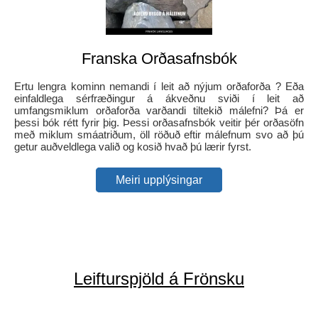
Franska Orðasafnsbók
Ertu lengra kominn nemandi í leit að nýjum orðaforða ? Eða
einfaldlega sérfræðingur á ákveðnu sviði í leit að
umfangsmiklum orðaforða varðandi tiltekið málefni? Þá er
þessi bók rétt fyrir þig. Þessi orðasafnsbók veitir þér orðasöfn
með miklum smáatriðum, öll röðuð eftir málefnum svo að þú
getur auðveldlega valið og kosið hvað þú lærir fyrst.
Meiri upplýsingar
Leifturspjöld á Frönsku