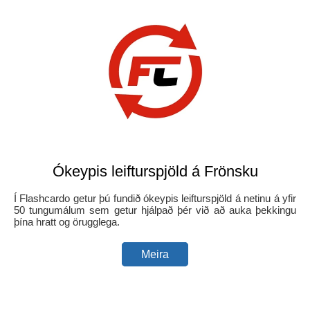
Ókeypis leifturspjöld á Frönsku
Í Flashcardo getur þú fundið ókeypis leifturspjöld á netinu á yfir
50 tungumálum sem getur hjálpað þér við að auka þekkingu
þína hratt og örugglega.
Meira