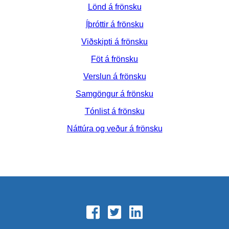
Lönd á frönsku
Íþróttir á frönsku
Viðskipti á frönsku
Föt á frönsku
Verslun á frönsku
Samgöngur á frönsku
Tónlist á frönsku
Náttúra og veður á frönsku