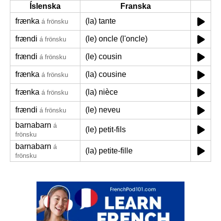
Íslenska
Franska
frænka
(la) tante
á frönsku
frændi
(le) oncle (l'oncle)
á frönsku
frændi
(le) cousin
á frönsku
frænka
(la) cousine
á frönsku
frænka
(la) nièce
á frönsku
frændi
(le) neveu
á frönsku
barnabarn
á
(le) petit-fils
frönsku
barnabarn
á
(la) petite-fille
frönsku