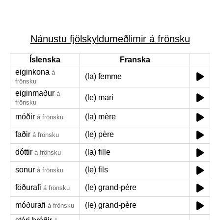
Nánustu fjölskyldumeðlimir á frönsku
Íslenska
Franska
eiginkona
á
(la) femme
frönsku
eiginmaður
á
(le) mari
frönsku
móðir
(la) mère
á frönsku
faðir
(le) père
á frönsku
dóttir
(la) fille
á frönsku
sonur
(le) fils
á frönsku
föðurafi
(le) grand-père
á frönsku
móðurafi
(le) grand-père
á frönsku