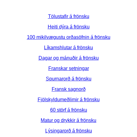
Tölustafir á frönsku
Heiti dýra á frönsku
100 mikilvægustu orðasöfnin á frönsku
Líkamshlutar á frönsku
Dagar og mánuðir á frönsku
Franskar setningar
Spurnarorð á frönsku
Fransk sagnorð
Fjölskyldumeðlimir á frönsku
60 störf á frönsku
Matur og drykkir á frönsku
Lýsingarorð á frönsku