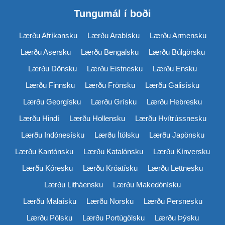
Tungumál í boði
Lærðu Afríkansku
Lærðu Arabísku
Lærðu Armensku
Lærðu Asersku
Lærðu Bengalsku
Lærðu Búlgörsku
Lærðu Dönsku
Lærðu Eistnesku
Lærðu Ensku
Lærðu Finnsku
Lærðu Frönsku
Lærðu Galisísku
Lærðu Georgísku
Lærðu Grísku
Lærðu Hebresku
Lærðu Hindí
Lærðu Hollensku
Lærðu Hvítrússnesku
Lærðu Indónesísku
Lærðu Ítölsku
Lærðu Japönsku
Lærðu Kantónsku
Lærðu Katalónsku
Lærðu Kínversku
Lærðu Kóresku
Lærðu Króatísku
Lærðu Lettnesku
Lærðu Litháensku
Lærðu Makedónísku
Lærðu Malaísku
Lærðu Norsku
Lærðu Persnesku
Lærðu Pólsku
Lærðu Portúgölsku
Lærðu Þýsku