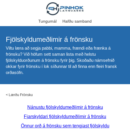
Tungumál
Hafðu samband
Fjölskyldumeðlimir á frönsku
Viltu læra að segja pabbi, mamma, frændi eða frænka á
frönsku? Við höfum sett saman lista með helstu
fjölskylduorðunum á frönsku fyrir þig. Skoðaðu námsefnið
okkar fyrir frönsku í lok síðunnar til að finna enn fleiri fransk
orðasöfn.
<
Lærðu Frönsku
Nánustu fjölskyldumeðlimir á frönsku
Fjarskyldari fjölskyldumeðlimir á frönsku
Önnur orð á frönsku sem tengjast fjölskyldu