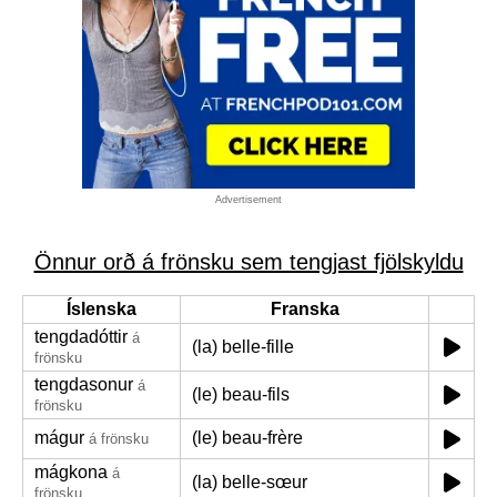
Advertisement
Önnur orð á frönsku sem tengjast fjölskyldu
Íslenska
Franska
tengdadóttir
á
(la) belle-fille
frönsku
tengdasonur
á
(le) beau-fils
frönsku
mágur
(le) beau-frère
á frönsku
mágkona
á
(la) belle-sœur
frönsku