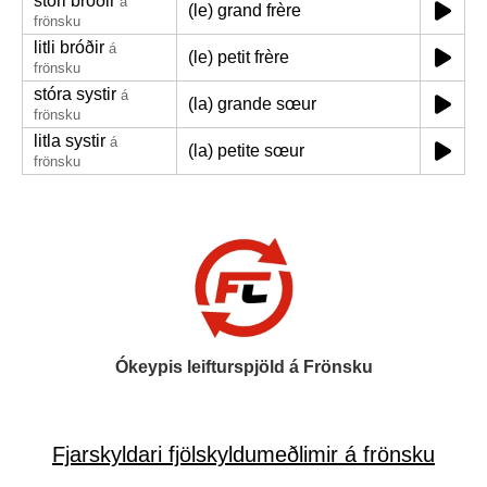
stóri bróðir
á
(le) grand frère
frönsku
litli bróðir
á
(le) petit frère
frönsku
stóra systir
á
(la) grande sœur
frönsku
litla systir
á
(la) petite sœur
frönsku
Ókeypis leifturspjöld á Frönsku
Fjarskyldari fjölskyldumeðlimir á frönsku