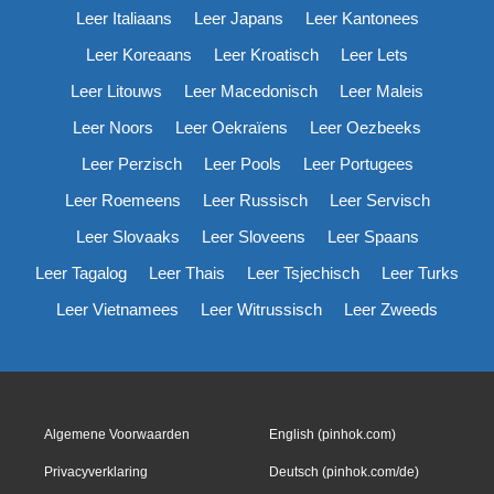
Leer Italiaans
Leer Japans
Leer Kantonees
Leer Koreaans
Leer Kroatisch
Leer Lets
Leer Litouws
Leer Macedonisch
Leer Maleis
Leer Noors
Leer Oekraïens
Leer Oezbeeks
Leer Perzisch
Leer Pools
Leer Portugees
Leer Roemeens
Leer Russisch
Leer Servisch
Leer Slovaaks
Leer Sloveens
Leer Spaans
Leer Tagalog
Leer Thais
Leer Tsjechisch
Leer Turks
Leer Vietnamees
Leer Witrussisch
Leer Zweeds
Algemene Voorwaarden
English (pinhok.com)
Privacyverklaring
Deutsch (pinhok.com/de)