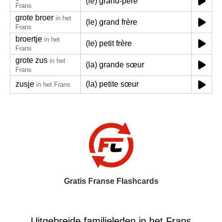
(le) grand-père
Frans
grote broer
in het
(le) grand frère
Frans
broertje
in het
(le) petit frère
Frans
grote zus
in het
(la) grande sœur
Frans
zusje
(la) petite sœur
in het Frans
Gratis Franse Flashcards
Uitgebreide familieleden in het Frans