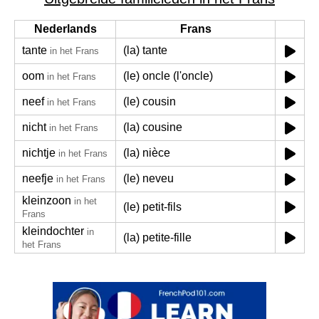
Nederlands
Frans
tante
(la) tante
in het Frans
oom
(le) oncle (l'oncle)
in het Frans
neef
(le) cousin
in het Frans
nicht
(la) cousine
in het Frans
nichtje
(la) nièce
in het Frans
neefje
(le) neveu
in het Frans
kleinzoon
in het
(le) petit-fils
Frans
kleindochter
in
(la) petite-fille
het Frans