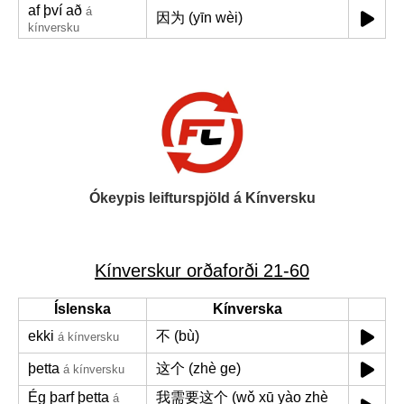
af því að
á
因为 (yīn wèi)
kínversku
Ókeypis leifturspjöld á Kínversku
Kínverskur orðaforði 21-60
Íslenska
Kínverska
ekki
不 (bù)
á kínversku
þetta
这个 (zhè ge)
á kínversku
Ég þarf þetta
我需要这个 (wǒ xū yào zhè
á