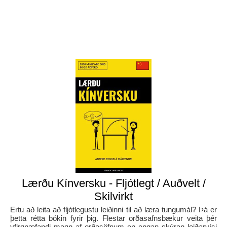
Lærðu Kínversku - Fljótlegt / Auðvelt /
Skilvirkt
Ertu að leita að fljótlegustu leiðinni til að læra tungumál? Þá er
þetta rétta bókin fyrir þig. Flestar orðasafnsbækur veita þér
yfirgnæfandi magn af orðasöfnum en engan skýran leiðarvísi