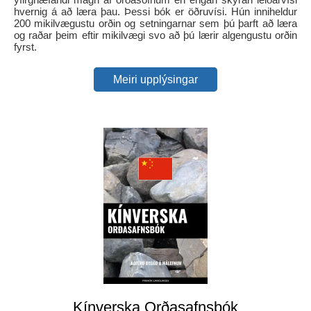
hvernig á að læra þau. Þessi bók er öðruvísi. Hún inniheldur
200 mikilvægustu orðin og setningarnar sem þú þarft að læra
og raðar þeim eftir mikilvægi svo að þú lærir algengustu orðin
fyrst.
Meiri upplýsingar
Kínverska Orðasafnsbók