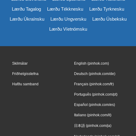
Lærðu Tagalog
Lærðu Tékknesku
Lærðu Tyrknesku
Lærðu Úkraínsku
Lærðu Ungversku
Lærðu Úsbeksku
Lærðu Víetnömsku
Skilmálar
English (pinhok.com)
Friðhelgisstefna
Deutsch (pinhok.com/de)
Hafðu samband
Français (pinhok.com/fr)
Português (pinhok.com/pt)
Español (pinhok.com/es)
Italiano (pinhok.com/it)
日本語 (pinhok.com/ja)