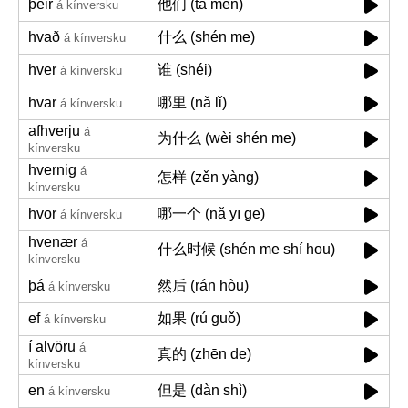
þeir
他们 (tā men)
á kínversku
hvað
什么 (shén me)
á kínversku
hver
谁 (shéi)
á kínversku
hvar
哪里 (nǎ lǐ)
á kínversku
afhverju
á
为什么 (wèi shén me)
kínversku
hvernig
á
怎样 (zěn yàng)
kínversku
hvor
哪一个 (nǎ yī ge)
á kínversku
hvenær
á
什么时候 (shén me shí hou)
kínversku
þá
然后 (rán hòu)
á kínversku
ef
如果 (rú guǒ)
á kínversku
í alvöru
á
真的 (zhēn de)
kínversku
en
但是 (dàn shì)
á kínversku