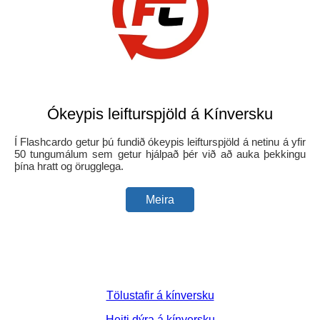
Ókeypis leifturspjöld á Kínversku
Í Flashcardo getur þú fundið ókeypis leifturspjöld á netinu á yfir
50 tungumálum sem getur hjálpað þér við að auka þekkingu
þína hratt og örugglega.
Meira
Tölustafir á kínversku
Heiti dýra á kínversku