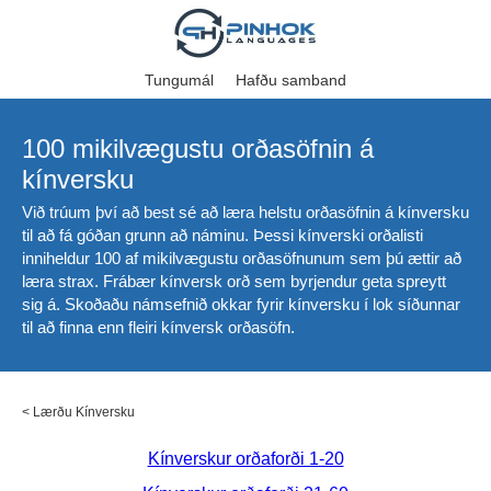
Tungumál
Hafðu samband
100 mikilvægustu orðasöfnin á
kínversku
Við trúum því að best sé að læra helstu orðasöfnin á kínversku
til að fá góðan grunn að náminu. Þessi kínverski orðalisti
inniheldur 100 af mikilvægustu orðasöfnunum sem þú ættir að
læra strax. Frábær kínversk orð sem byrjendur geta spreytt
sig á. Skoðaðu námsefnið okkar fyrir kínversku í lok síðunnar
til að finna enn fleiri kínversk orðasöfn.
<
Lærðu Kínversku
Kínverskur orðaforði 1-20