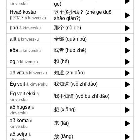
kínversku
ge)
Hvað kostar
这个多少钱？ (zhè ge duō
þetta?
á kínversku
shǎo qián?)
það
那个 (nà ge)
á kínversku
allt
全部 (quán bù)
á kínversku
eða
或者 (huò zhě)
á kínversku
og
和 (hé)
á kínversku
að vita
知道 (zhī dào)
á kínversku
Ég veit
我知道 (wǒ zhī dào)
á kínversku
Ég veit ekki
á
我不知道 (wǒ bù zhī dào)
kínversku
að hugsa
á
想 (xiǎng)
kínversku
að koma
á
来 (lái)
kínversku
að setja
á
放 (fàng)
kínversku