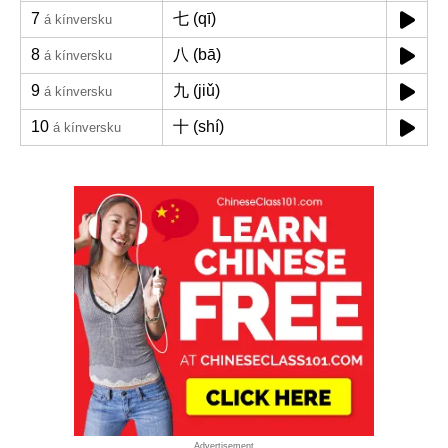
7
七 (qī)
á kínversku
8
八 (bā)
á kínversku
9
九 (jiǔ)
á kínversku
10
十 (shí)
á kínversku
Advertisement