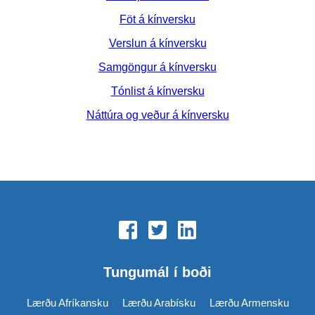
Föt á kínversku
Verslun á kínversku
Samgöngur á kínversku
Tónlist á kínversku
Náttúra og veður á kínversku
Tungumál í boði
Lærðu Afríkansku
Lærðu Arabísku
Lærðu Armensku