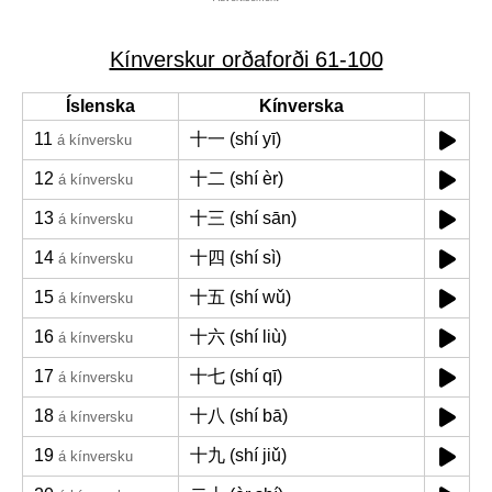
Kínverskur orðaforði 61-100
Íslenska
Kínverska
11
十一 (shí yī)
á kínversku
12
十二 (shí èr)
á kínversku
13
十三 (shí sān)
á kínversku
14
十四 (shí sì)
á kínversku
15
十五 (shí wǔ)
á kínversku
16
十六 (shí liù)
á kínversku
17
十七 (shí qī)
á kínversku
18
十八 (shí bā)
á kínversku
19
十九 (shí jiǔ)
á kínversku