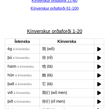
Kínverskur orðaforði 21-60
Kínverskur orðaforði 61-100
Kínverskur orðaforði 1-20
Íslenska
Kínverska
ég
我 (wǒ)
á kínversku
þú
你 (nǐ)
á kínversku
hann
他 (tā)
á kínversku
hún
她 (tā)
á kínversku
það
它 (tā)
á kínversku
við
我们 (wǒ men)
á kínversku
þið
你们 (nǐ men)
á kínversku