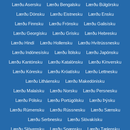
Lærðu Asersku
Lærðu Bengalsku
Lærðu Búlgörsku
Lærðu Dönsku
Lærðu Eistnesku
Lærðu Ensku
Lærðu Finnsku
Lærðu Frönsku
Lærðu Galisísku
Lærðu Georgísku
Lærðu Grísku
Lærðu Hebresku
Lærðu Hindí
Lærðu Hollensku
Lærðu Hvítrússnesku
Lærðu Indónesísku
Lærðu Ítölsku
Lærðu Japönsku
Lærðu Kantónsku
Lærðu Katalónsku
Lærðu Kínversku
Lærðu Kóresku
Lærðu Króatísku
Lærðu Lettnesku
Lærðu Litháensku
Lærðu Makedónísku
Lærðu Malaísku
Lærðu Norsku
Lærðu Persnesku
Lærðu Pólsku
Lærðu Portúgölsku
Lærðu Þýsku
Lærðu Rúmensku
Lærðu Rússnesku
Lærðu Sænsku
Lærðu Serbnesku
Lærðu Slóvakísku
Lærðu Slóvensku
Lærðu Spænsku
Lærðu Tælensku