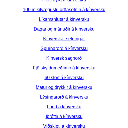
100 mikilvægustu orðasöfnin á kínversku
Líkamshlutar á kínversku
Dagar og mánuðir á kínversku
Kínverskar setningar
Spurnarorð á kínversku
Kínversk sagnorð
Fjölskyldumeðlimir á kínversku
60 störf á kínversku
Matur og drykkir á kínversku
Lýsingarorð á kínversku
Lönd á kínversku
Íþróttir á kínversku
Viðskipti á kínversku