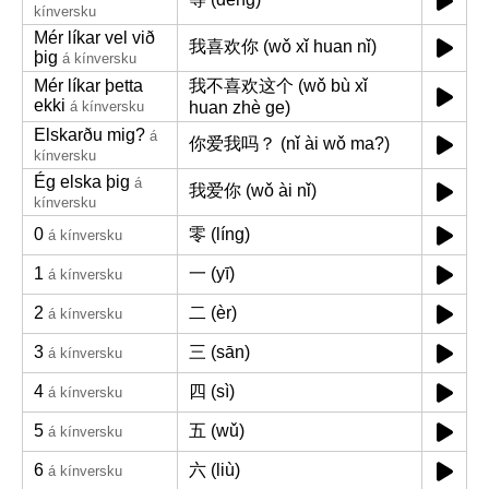
kínversku
Mér líkar vel við
我喜欢你 (wǒ xǐ huan nǐ)
þig
á kínversku
Mér líkar þetta
我不喜欢这个 (wǒ bù xǐ
ekki
á kínversku
huan zhè ge)
Elskarðu mig?
á
你爱我吗？ (nǐ ài wǒ ma?)
kínversku
Ég elska þig
á
我爱你 (wǒ ài nǐ)
kínversku
0
零 (líng)
á kínversku
1
一 (yī)
á kínversku
2
二 (èr)
á kínversku
3
三 (sān)
á kínversku
4
四 (sì)
á kínversku
5
五 (wǔ)
á kínversku
6
六 (liù)
á kínversku