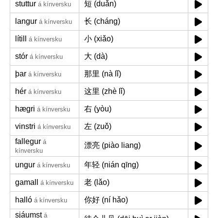
stuttur
短 (duǎn)
á kínversku
langur
长 (cháng)
á kínversku
lítill
小 (xiǎo)
á kínversku
stór
大 (dà)
á kínversku
þar
那里 (nà lǐ)
á kínversku
hér
这里 (zhè lǐ)
á kínversku
hægri
右 (yòu)
á kínversku
vinstri
左 (zuǒ)
á kínversku
fallegur
á
漂亮 (piào liang)
kínversku
ungur
年轻 (nián qīng)
á kínversku
gamall
老 (lǎo)
á kínversku
halló
你好 (ní hǎo)
á kínversku
sjáumst
á