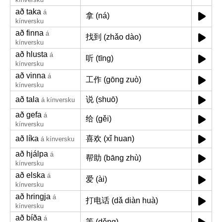
að taka
á
拿 (ná)
kínversku
að finna
á
找到 (zhǎo dào)
kínversku
að hlusta
á
听 (tīng)
kínversku
að vinna
á
工作 (gōng zuò)
kínversku
að tala
说 (shuō)
á kínversku
að gefa
á
给 (gěi)
kínversku
að líka
喜欢 (xǐ huan)
á kínversku
að hjálpa
á
帮助 (bāng zhù)
kínversku
að elska
á
爱 (ài)
kínversku
að hringja
á
打电话 (dǎ diàn huà)
kínversku
að bíða
á
等 (děng)