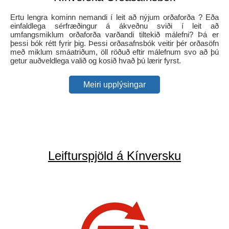
Ertu lengra kominn nemandi í leit að nýjum orðaforða ? Eða
einfaldlega sérfræðingur á ákveðnu sviði í leit að
umfangsmiklum orðaforða varðandi tiltekið málefni? Þá er
þessi bók rétt fyrir þig. Þessi orðasafnsbók veitir þér orðasöfn
með miklum smáatriðum, öll röðuð eftir málefnum svo að þú
getur auðveldlega valið og kosið hvað þú lærir fyrst.
Meiri upplýsingar
Leifturspjöld á Kínversku