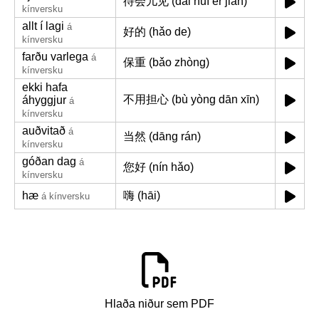
待会儿见 (dāi huì er jiàn)
kínversku
allt í lagi
á
好的 (hǎo de)
kínversku
farðu varlega
á
保重 (bǎo zhòng)
kínversku
ekki hafa
不用担心 (bù yòng dān xīn)
áhyggjur
á
kínversku
auðvitað
á
当然 (dāng rán)
kínversku
góðan dag
á
您好 (nín hǎo)
kínversku
hæ
嗨 (hāi)
á kínversku
Hlaða niður sem PDF