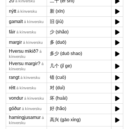
20
二十 (èr shí)
á kínversku
nýtt
新 (xīn)
á kínversku
gamalt
旧 (jiù)
á kínversku
fáir
少 (shǎo)
á kínversku
margir
多 (duō)
á kínversku
Hversu mikið?
á
多少 (duō shao)
kínversku
Hversu margir?
á
几个 (jǐ ge)
kínversku
rangt
错 (cuò)
á kínversku
rétt
对 (duì)
á kínversku
vondur
坏 (huài)
á kínversku
góður
好 (hǎo)
á kínversku
hamingjusamur
á
高兴 (gāo xìng)
kínversku