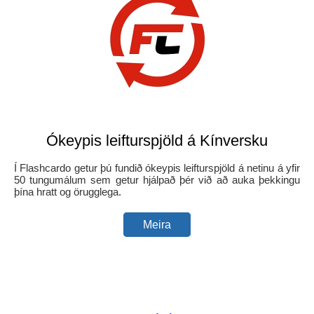
Ókeypis leifturspjöld á Kínversku
Í Flashcardo getur þú fundið ókeypis leifturspjöld á netinu á yfir
50 tungumálum sem getur hjálpað þér við að auka þekkingu
þína hratt og örugglega.
Meira