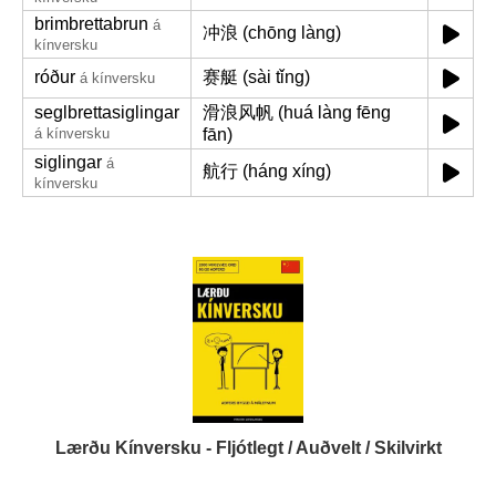
brimbrettabrun
á
冲浪 (chōng làng)
kínversku
róður
赛艇 (sài tǐng)
á kínversku
seglbrettasiglingar
滑浪风帆 (huá làng fēng
á kínversku
fān)
siglingar
á
航行 (háng xíng)
kínversku
Lærðu Kínversku - Fljótlegt / Auðvelt / Skilvirkt