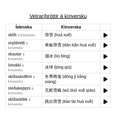
Vetraríþróttir á kínversku
Íslenska
Kínverska
skíði
滑雪 (huá xuě)
á kínversku
snjóbretti
á
单板滑雪 (dān bǎn huá xuě)
kínversku
skautar
á
溜冰 (liū bīng)
kínversku
íshokkí
á
冰球 (bīng qiú)
kínversku
skíðaskotfimi
冬季两项 (dōng jì liǎng
á
kínversku
xiàng)
sleðakeppni
á
无舵雪橇 (wú duò xuě qiāo)
kínversku
skíðastökk
á
跳台滑雪 (tiào tái huá xuě)
kínversku