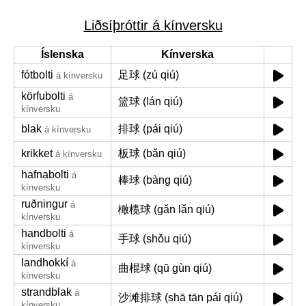
Liðsíþróttir á kínversku
Íslenska
Kínverska
fótbolti
足球 (zú qiú)
á kínversku
körfubolti
á
篮球 (lán qiú)
kínversku
blak
排球 (pái qiú)
á kínversku
krikket
板球 (bǎn qiú)
á kínversku
hafnabolti
á
棒球 (bàng qiú)
kínversku
ruðningur
á
橄榄球 (gǎn lǎn qiú)
kínversku
handbolti
á
手球 (shǒu qiú)
kínversku
landhokkí
á
曲棍球 (qū gùn qiú)
kínversku
strandblak
á
沙滩排球 (shā tān pái qiú)
kínversku