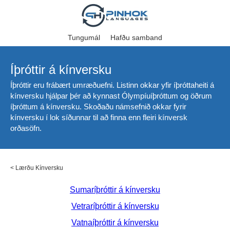
Tungumál
Hafðu samband
Íþróttir á kínversku
Íþróttir eru frábært umræðuefni. Listinn okkar yfir íþróttaheiti á
kínversku hjálpar þér að kynnast Ólympíuíþróttum og öðrum
íþróttum á kínversku. Skoðaðu námsefnið okkar fyrir
kínversku í lok síðunnar til að finna enn fleiri kínversk
orðasöfn.
<
Lærðu Kínversku
Sumaríþróttir á kínversku
Vetraríþróttir á kínversku
Vatnaíþróttir á kínversku