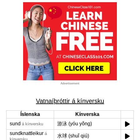
Advertisement
Vatnaíþróttir á kínversku
Íslenska
Kínverska
sund
游泳 (yóu yǒng)
á kínversku
sundknattleikur
á
水球 (shuǐ qiú)
kínversku