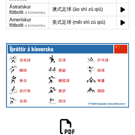
Ástralskur
澳式足球 (ào shì zú qiú)
fótbolti
á kínversku
Amerískur
美式足球 (měi shì zú qiú)
fótbolti
á kínversku