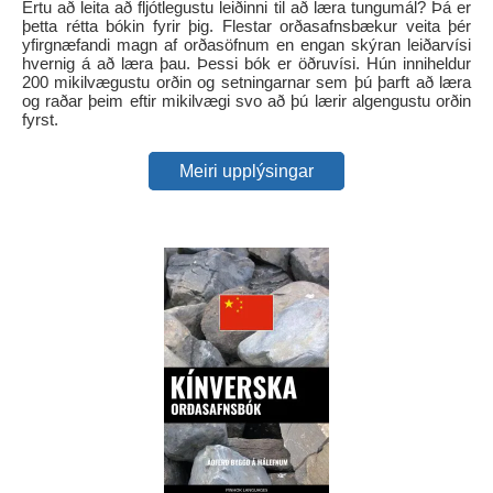
Ertu að leita að fljótlegustu leiðinni til að læra tungumál? Þá er
þetta rétta bókin fyrir þig. Flestar orðasafnsbækur veita þér
yfirgnæfandi magn af orðasöfnum en engan skýran leiðarvísi
hvernig á að læra þau. Þessi bók er öðruvísi. Hún inniheldur
200 mikilvægustu orðin og setningarnar sem þú þarft að læra
og raðar þeim eftir mikilvægi svo að þú lærir algengustu orðin
fyrst.
Meiri upplýsingar