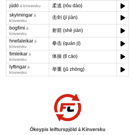
júdó
柔道 (róu dào)
á kínversku
skylmingar
á
击剑 (jī jiàn)
kínversku
bogfimi
á
射箭 (shè jiàn)
kínversku
hnefaleikar
á
拳击 (quán jī)
kínversku
fimleikar
á
体操 (tǐ cāo)
kínversku
lyftingar
á
举重 (jǔ zhòng)
kínversku
Ókeypis leifturspjöld á Kínversku