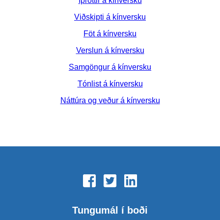
Íþróttir á kínversku
Viðskipti á kínversku
Föt á kínversku
Verslun á kínversku
Samgöngur á kínversku
Tónlist á kínversku
Náttúra og veður á kínversku
Tungumál í boði