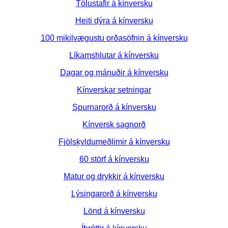
Tölustafir á kínversku
Heiti dýra á kínversku
100 mikilvægustu orðasöfnin á kínversku
Líkamshlutar á kínversku
Dagar og mánuðir á kínversku
Kínverskar setningar
Spurnarorð á kínversku
Kínversk sagnorð
Fjölskyldumeðlimir á kínversku
60 störf á kínversku
Matur og drykkir á kínversku
Lýsingarorð á kínversku
Lönd á kínversku