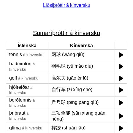
Liðsíþróttir á kínversku
Sumaríþróttir á kínversku
Íslenska
Kínverska
tennis
网球 (wǎng qiú)
á kínversku
badminton
á
羽毛球 (yǔ máo qiú)
kínversku
golf
高尔夫 (gāo ěr fū)
á kínversku
hjólreiðar
á
自行车 (zì xíng chē)
kínversku
borðtennis
á
乒乓球 (pīng pāng qiú)
kínversku
þríþraut
三项全能 (sān xiàng quán
á
kínversku
néng)
glíma
摔跤 (shuāi jiāo)
á kínversku