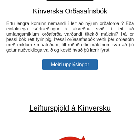
Kínverska Orðasafnsbók
Ertu lengra kominn nemandi í leit að nýjum orðaforða ? Eða
einfaldlega sérfræðingur á ákveðnu sviði í leit að
umfangsmiklum orðaforða varðandi tiltekið málefni? Þá er
þessi bók rétt fyrir þig. Þessi orðasafnsbók veitir þér orðasöfn
með miklum smáatriðum, öll röðuð eftir málefnum svo að þú
getur auðveldlega valið og kosið hvað þú lærir fyrst.
Meiri upplýsingar
Leifturspjöld á Kínversku