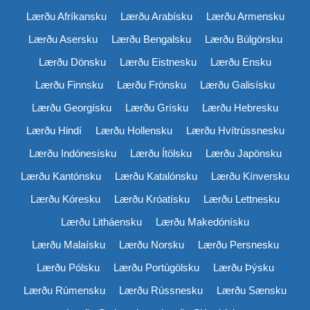
Lærðu Afríkansku
Lærðu Arabísku
Lærðu Armensku
Lærðu Asersku
Lærðu Bengalsku
Lærðu Búlgörsku
Lærðu Dönsku
Lærðu Eistnesku
Lærðu Ensku
Lærðu Finnsku
Lærðu Frönsku
Lærðu Galisísku
Lærðu Georgísku
Lærðu Grísku
Lærðu Hebresku
Lærðu Hindí
Lærðu Hollensku
Lærðu Hvítrússnesku
Lærðu Indónesísku
Lærðu Ítölsku
Lærðu Japönsku
Lærðu Kantónsku
Lærðu Katalónsku
Lærðu Kínversku
Lærðu Kóresku
Lærðu Króatísku
Lærðu Lettnesku
Lærðu Litháensku
Lærðu Makedónísku
Lærðu Malaísku
Lærðu Norsku
Lærðu Persnesku
Lærðu Pólsku
Lærðu Portúgölsku
Lærðu Þýsku
Lærðu Rúmensku
Lærðu Rússnesku
Lærðu Sænsku