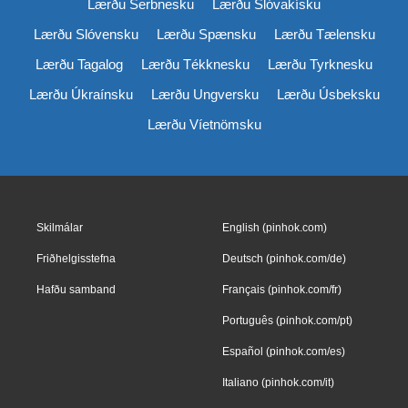
Lærðu Serbnesku
Lærðu Slóvakísku
Lærðu Slóvensku
Lærðu Spænsku
Lærðu Tælensku
Lærðu Tagalog
Lærðu Tékknesku
Lærðu Tyrknesku
Lærðu Úkraínsku
Lærðu Ungversku
Lærðu Úsbeksku
Lærðu Víetnömsku
Skilmálar
English (pinhok.com)
Friðhelgisstefna
Deutsch (pinhok.com/de)
Hafðu samband
Français (pinhok.com/fr)
Português (pinhok.com/pt)
Español (pinhok.com/es)
Italiano (pinhok.com/it)