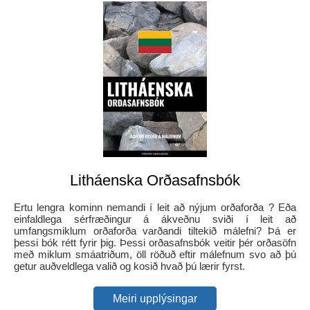
Litháenska Orðasafnsbók
Ertu lengra kominn nemandi í leit að nýjum orðaforða ? Eða
einfaldlega sérfræðingur á ákveðnu sviði í leit að
umfangsmiklum orðaforða varðandi tiltekið málefni? Þá er
þessi bók rétt fyrir þig. Þessi orðasafnsbók veitir þér orðasöfn
með miklum smáatriðum, öll röðuð eftir málefnum svo að þú
getur auðveldlega valið og kosið hvað þú lærir fyrst.
Meiri upplýsingar