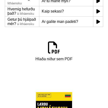
Ar tu mane myli?
litháensku
Hvernig hefurðu
Kaip sekasi?
það?
á litháensku
Getur þú hjálpað
Ar galite man padėti?
mér?
á litháensku
Hlaða niður sem PDF