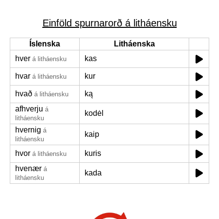
Einföld spurnarorð á litháensku
Íslenska
Litháenska
hver
kas
á litháensku
hvar
kur
á litháensku
hvað
ką
á litháensku
afhverju
á
kodėl
litháensku
hvernig
á
kaip
litháensku
hvor
kuris
á litháensku
hvenær
á
kada
litháensku