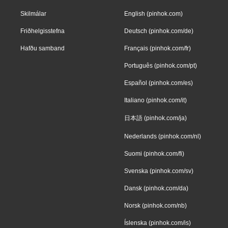
Skilmálar
English (pinhok.com)
Friðhelgisstefna
Deutsch (pinhok.com/de)
Hafðu samband
Français (pinhok.com/fr)
Português (pinhok.com/pt)
Español (pinhok.com/es)
Italiano (pinhok.com/it)
日本語 (pinhok.com/ja)
Nederlands (pinhok.com/nl)
Suomi (pinhok.com/fi)
Svenska (pinhok.com/sv)
Dansk (pinhok.com/da)
Norsk (pinhok.com/nb)
Íslenska (pinhok.com/is)