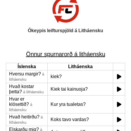
Ókeypis leifturspjöld á Litháensku
Önnur spurnarorð á litháensku
Íslenska
Litháenska
Hversu margir?
á
kiek?
litháensku
Hvað kostar
Kiek tai kainuoja?
þetta?
á litháensku
Hvar er
klósettið?
Kur yra tualetas?
á
litháensku
Hvað heitirðu?
á
Koks tavo vardas?
litháensku
Elskarðu mig?
á