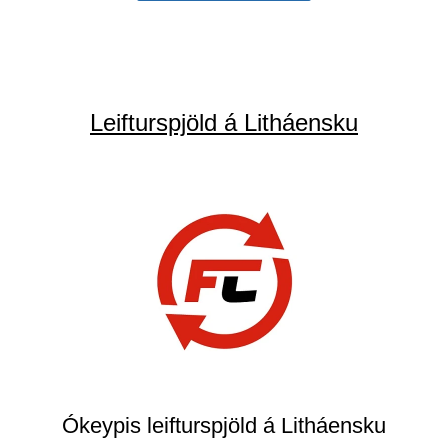
Leifturspjöld á Litháensku
Ókeypis leifturspjöld á Litháensku