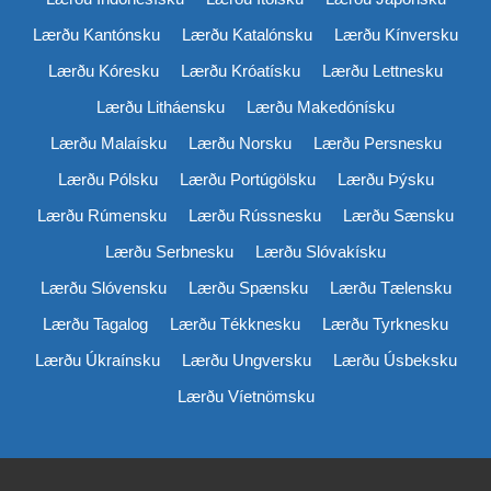
Lærðu Kantónsku
Lærðu Katalónsku
Lærðu Kínversku
Lærðu Kóresku
Lærðu Króatísku
Lærðu Lettnesku
Lærðu Litháensku
Lærðu Makedónísku
Lærðu Malaísku
Lærðu Norsku
Lærðu Persnesku
Lærðu Pólsku
Lærðu Portúgölsku
Lærðu Þýsku
Lærðu Rúmensku
Lærðu Rússnesku
Lærðu Sænsku
Lærðu Serbnesku
Lærðu Slóvakísku
Lærðu Slóvensku
Lærðu Spænsku
Lærðu Tælensku
Lærðu Tagalog
Lærðu Tékknesku
Lærðu Tyrknesku
Lærðu Úkraínsku
Lærðu Ungversku
Lærðu Úsbeksku
Lærðu Víetnömsku