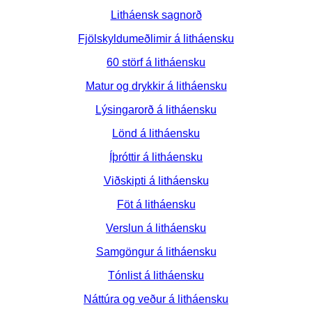
Litháensk sagnorð
Fjölskyldumeðlimir á litháensku
60 störf á litháensku
Matur og drykkir á litháensku
Lýsingarorð á litháensku
Lönd á litháensku
Íþróttir á litháensku
Viðskipti á litháensku
Föt á litháensku
Verslun á litháensku
Samgöngur á litháensku
Tónlist á litháensku
Náttúra og veður á litháensku