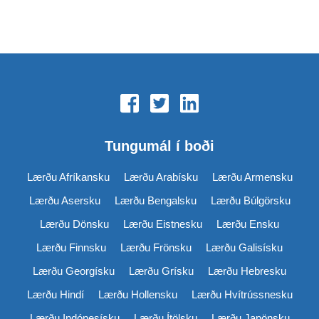
Tungumál í boði
Lærðu Afríkansku
Lærðu Arabísku
Lærðu Armensku
Lærðu Asersku
Lærðu Bengalsku
Lærðu Búlgörsku
Lærðu Dönsku
Lærðu Eistnesku
Lærðu Ensku
Lærðu Finnsku
Lærðu Frönsku
Lærðu Galisísku
Lærðu Georgísku
Lærðu Grísku
Lærðu Hebresku
Lærðu Hindí
Lærðu Hollensku
Lærðu Hvítrússnesku
Lærðu Indónesísku
Lærðu Ítölsku
Lærðu Japönsku