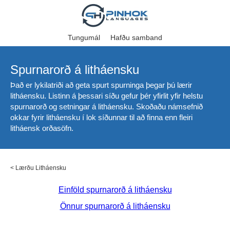
Tungumál
Hafðu samband
Spurnarorð á litháensku
Það er lykilatriði að geta spurt spurninga þegar þú lærir
litháensku. Listinn á þessari síðu gefur þér yfirlit yfir helstu
spurnarorð og setningar á litháensku. Skoðaðu námsefnið
okkar fyrir litháensku í lok síðunnar til að finna enn fleiri
litháensk orðasöfn.
<
Lærðu Litháensku
Einföld spurnarorð á litháensku
Önnur spurnarorð á litháensku