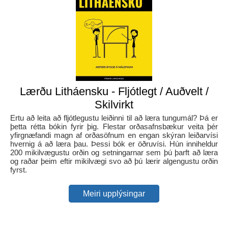
Lærðu Litháensku - Fljótlegt / Auðvelt /
Skilvirkt
Ertu að leita að fljótlegustu leiðinni til að læra tungumál? Þá er
þetta rétta bókin fyrir þig. Flestar orðasafnsbækur veita þér
yfirgnæfandi magn af orðasöfnum en engan skýran leiðarvísi
hvernig á að læra þau. Þessi bók er öðruvísi. Hún inniheldur
200 mikilvægustu orðin og setningarnar sem þú þarft að læra
og raðar þeim eftir mikilvægi svo að þú lærir algengustu orðin
fyrst.
Meiri upplýsingar