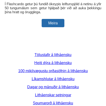
Í Flashcardo getur þú fundið ókeypis leifturspjöld á netinu á yfir
50 tungumálum sem getur hjálpað þér við að auka þekkingu
þína hratt og örugglega.
Meira
Tölustafir á litháensku
Heiti dýra á litháensku
100 mikilvægustu orðasöfnin á litháensku
Líkamshlutar á litháensku
Dagar og mánuðir á litháensku
Litháenskar setningar
Spurnarorð á litháensku