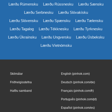
Lærðu Rúmensku
Lærðu Rússnesku
Lærðu Sænsku
Lærðu Serbnesku
Lærðu Slóvakísku
Lærðu Slóvensku
Lærðu Spænsku
Lærðu Tælensku
Lærðu Tagalog
Lærðu Tékknesku
Lærðu Tyrknesku
Lærðu Úkraínsku
Lærðu Ungversku
Lærðu Úsbeksku
Lærðu Víetnömsku
Skilmálar
English (pinhok.com)
Friðhelgisstefna
Deutsch (pinhok.com/de)
Hafðu samband
Français (pinhok.com/fr)
Português (pinhok.com/pt)
Español (pinhok.com/es)