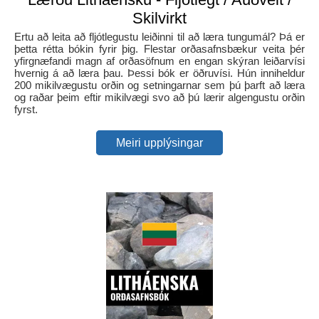
Skilvirkt
Ertu að leita að fljótlegustu leiðinni til að læra tungumál? Þá er
þetta rétta bókin fyrir þig. Flestar orðasafnsbækur veita þér
yfirgnæfandi magn af orðasöfnum en engan skýran leiðarvísi
hvernig á að læra þau. Þessi bók er öðruvísi. Hún inniheldur
200 mikilvægustu orðin og setningarnar sem þú þarft að læra
og raðar þeim eftir mikilvægi svo að þú lærir algengustu orðin
fyrst.
Meiri upplýsingar