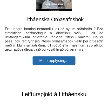
Litháenska Orðasafnsbók
Ertu lengra kominn nemandi í leit að nýjum orðaforða ? Eða
einfaldlega sérfræðingur á ákveðnu sviði í leit að
umfangsmiklum orðaforða varðandi tiltekið málefni? Þá er
þessi bók rétt fyrir þig. Þessi orðasafnsbók veitir þér orðasöfn
með miklum smáatriðum, öll röðuð eftir málefnum svo að þú
getur auðveldlega valið og kosið hvað þú lærir fyrst.
Meiri upplýsingar
Leifturspjöld á Litháensku