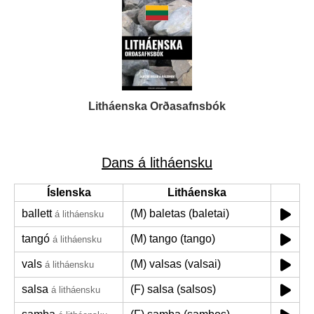
Litháenska Orðasafnsbók
Dans á litháensku
Íslenska
Litháenska
ballett
(M) baletas (baletai)
á litháensku
tangó
(M) tango (tango)
á litháensku
vals
(M) valsas (valsai)
á litháensku
salsa
(F) salsa (salsos)
á litháensku