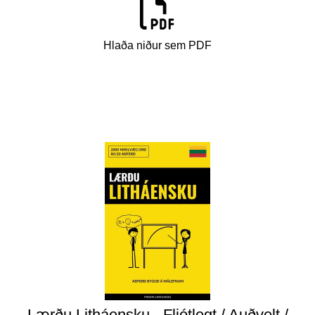
Hlaða niður sem PDF
Lærðu Litháensku - Fljótlegt / Auðvelt /