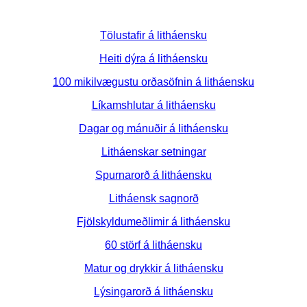
Tölustafir á litháensku
Heiti dýra á litháensku
100 mikilvægustu orðasöfnin á litháensku
Líkamshlutar á litháensku
Dagar og mánuðir á litháensku
Litháenskar setningar
Spurnarorð á litháensku
Litháensk sagnorð
Fjölskyldumeðlimir á litháensku
60 störf á litháensku
Matur og drykkir á litháensku
Lýsingarorð á litháensku