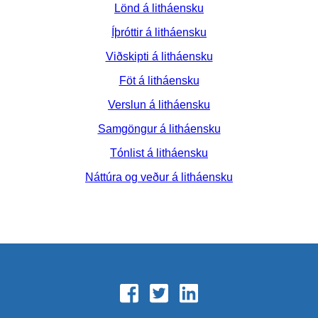
Lönd á litháensku
Íþróttir á litháensku
Viðskipti á litháensku
Föt á litháensku
Verslun á litháensku
Samgöngur á litháensku
Tónlist á litháensku
Náttúra og veður á litháensku