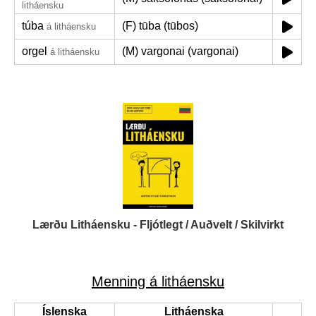
litháensku
túba
(F) tūba (tūbos)
á litháensku
orgel
(M) vargonai (vargonai)
á litháensku
Lærðu Litháensku - Fljótlegt / Auðvelt / Skilvirkt
Menning á litháensku
Íslenska
Litháenska