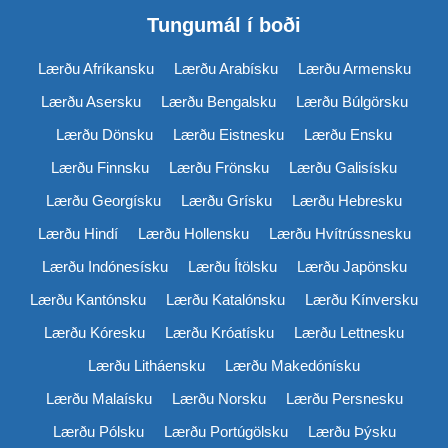
Tungumál í boði
Lærðu Afríkansku
Lærðu Arabísku
Lærðu Armensku
Lærðu Asersku
Lærðu Bengalsku
Lærðu Búlgörsku
Lærðu Dönsku
Lærðu Eistnesku
Lærðu Ensku
Lærðu Finnsku
Lærðu Frönsku
Lærðu Galisísku
Lærðu Georgísku
Lærðu Grísku
Lærðu Hebresku
Lærðu Hindí
Lærðu Hollensku
Lærðu Hvítrússnesku
Lærðu Indónesísku
Lærðu Ítölsku
Lærðu Japönsku
Lærðu Kantónsku
Lærðu Katalónsku
Lærðu Kínversku
Lærðu Kóresku
Lærðu Króatísku
Lærðu Lettnesku
Lærðu Litháensku
Lærðu Makedónísku
Lærðu Malaísku
Lærðu Norsku
Lærðu Persnesku
Lærðu Pólsku
Lærðu Portúgölsku
Lærðu Þýsku