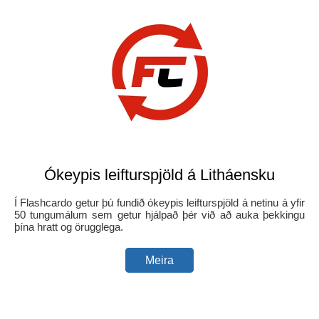
Ókeypis leifturspjöld á Litháensku
Í Flashcardo getur þú fundið ókeypis leifturspjöld á netinu á yfir
50 tungumálum sem getur hjálpað þér við að auka þekkingu
þína hratt og örugglega.
Meira