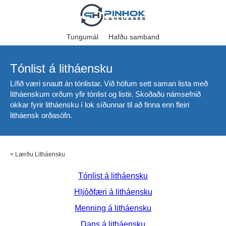
Tungumál
Hafðu samband
Tónlist á litháensku
Lífið væri snautt án tónlistar. Við höfum sett saman lista með
litháenskum orðum yfir tónlist og listir. Skoðaðu námsefnið
okkar fyrir litháensku í lok síðunnar til að finna enn fleiri
litháensk orðasöfn.
<
Lærðu Litháensku
Tónlist á litháensku
Hljóðfæri á litháensku
Menning á litháensku
Dans á litháensku