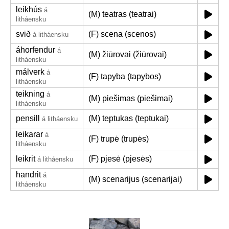
leikhús
á
(M) teatras (teatrai)
litháensku
svið
(F) scena (scenos)
á litháensku
áhorfendur
á
(M) žiūrovai (žiūrovai)
litháensku
málverk
á
(F) tapyba (tapybos)
litháensku
teikning
á
(M) piešimas (piešimai)
litháensku
pensill
(M) teptukas (teptukai)
á litháensku
leikarar
á
(F) trupė (trupės)
litháensku
leikrit
(F) pjesė (pjesės)
á litháensku
handrit
á
(M) scenarijus (scenarijai)
litháensku