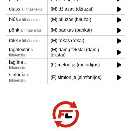
djass
(M) džiazas (džiazai)
á litháensku
blús
(M) bliuzas (bliuzai)
á litháensku
pönk
(M) pankas (pankai)
á litháensku
rokk
(M) rokas (rokai)
á litháensku
lagatextar
(M) dainų tekstai (dainų
á
tekstai)
litháensku
laglína
á
(F) melodija (melodijos)
litháensku
sinfónía
á
(F) simfonija (simfonijos)
litháensku