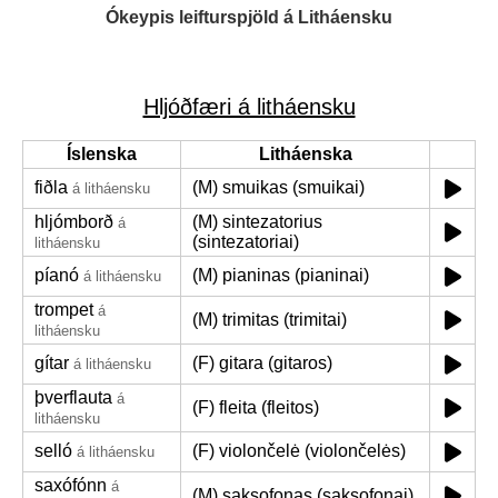
Ókeypis leifturspjöld á Litháensku
Hljóðfæri á litháensku
Íslenska
Litháenska
fiðla
(M) smuikas (smuikai)
á litháensku
hljómborð
(M) sintezatorius
á
(sintezatoriai)
litháensku
píanó
(M) pianinas (pianinai)
á litháensku
trompet
á
(M) trimitas (trimitai)
litháensku
gítar
(F) gitara (gitaros)
á litháensku
þverflauta
á
(F) fleita (fleitos)
litháensku
selló
(F) violončelė (violončelės)
á litháensku
saxófónn
á
(M) saksofonas (saksofonai)