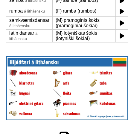
samba
(F) samba (sambos)
á litháensku
rúmba
(F) rumba (rumbos)
á litháensku
samkvæmisdansar
(M) pramoginis šokis
(pramoginiai šokiai)
á litháensku
latín dansar
(M) lotyniškas šokis
á
(lotyniški šokiai)
litháensku