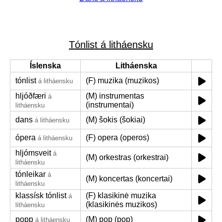
Tónlist á litháensku
Íslenska
Litháenska
tónlist
(F) muzika (muzikos)
á litháensku
hljóðfæri
(M) instrumentas
á
(instrumentai)
litháensku
dans
(M) šokis (šokiai)
á litháensku
ópera
(F) opera (operos)
á litháensku
hljómsveit
á
(M) orkestras (orkestrai)
litháensku
tónleikar
á
(M) koncertas (koncertai)
litháensku
klassísk tónlist
(F) klasikinė muzika
á
(klasikinės muzikos)
litháensku
popp
(M) pop (pop)
á litháensku