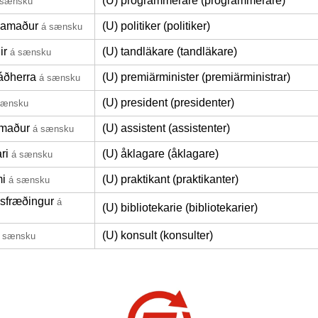
(U) programmerare (programmerare)
 sænsku
lamaður
(U) politiker (politiker)
á sænsku
ir
(U) tandläkare (tandläkare)
á sænsku
ráðherra
(U) premiärminister (premiärministrar)
á sænsku
(U) president (presidenter)
sænsku
rmaður
(U) assistent (assistenter)
á sænsku
ri
(U) åklagare (åklagare)
á sænsku
mi
(U) praktikant (praktikanter)
á sænsku
sfræðingur
á
(U) bibliotekarie (bibliotekarier)
(U) konsult (konsulter)
 sænsku