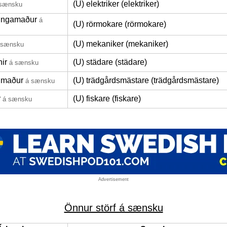
(U) elektriker (elektriker)
 sænsku
ingamaður
á
(U) rörmokare (rörmokare)
(U) mekaniker (mekaniker)
 sænsku
ir
(U) städare (städare)
á sænsku
umaður
(U) trädgårdsmästare (trädgårdsmästare)
á sænsku
r
(U) fiskare (fiskare)
á sænsku
Advertisement
Önnur störf á sænsku