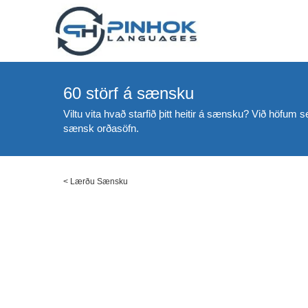
60 störf á sænsku
Viltu vita hvað starfið þitt heitir á sænsku? Við höfum s
sænsk orðasöfn.
<
Lærðu Sænsku