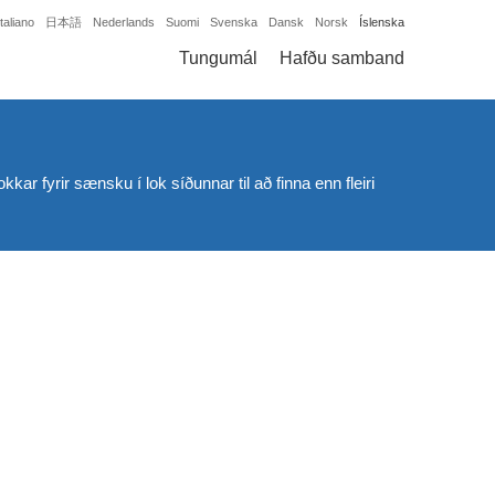
Italiano
日本語
Nederlands
Suomi
Svenska
Dansk
Norsk
Íslenska
Tungumál
Hafðu samband
kar fyrir sænsku í lok síðunnar til að finna enn fleiri