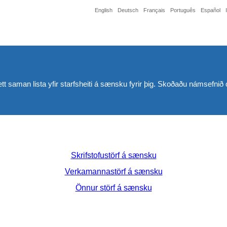
English
Deutsch
Français
Português
Español
ett saman lista yfir starfsheiti á sænsku fyrir þig. Skoðaðu námsefnið ok
Skrifstofustörf á sænsku
Verkamannastörf á sænsku
Önnur störf á sænsku