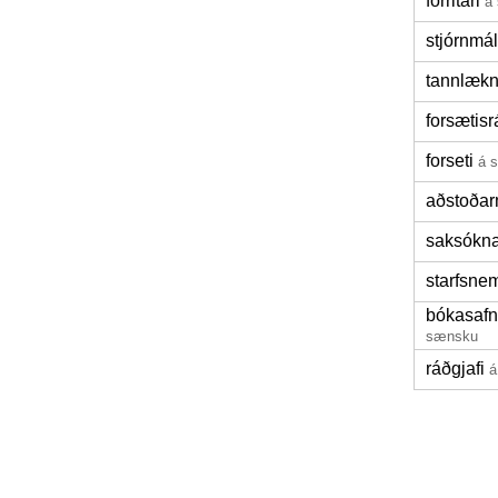
forritari
á
stjórnmá
tannlækn
forsætis
forseti
á 
aðstoða
saksókna
starfsne
bókasafn
sænsku
ráðgjafi
á