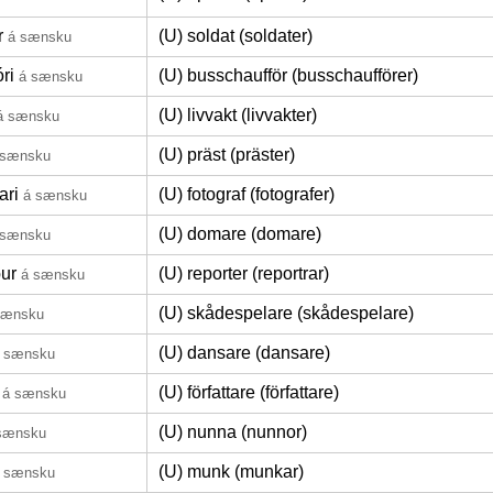
r
(U) soldat (soldater)
á sænsku
óri
(U) busschaufför (busschaufförer)
á sænsku
(U) livvakt (livvakter)
á sænsku
(U) präst (präster)
 sænsku
ari
(U) fotograf (fotografer)
á sænsku
(U) domare (domare)
 sænsku
ður
(U) reporter (reportrar)
á sænsku
(U) skådespelare (skådespelare)
sænsku
(U) dansare (dansare)
 sænsku
(U) författare (författare)
á sænsku
(U) nunna (nunnor)
sænsku
(U) munk (munkar)
 sænsku