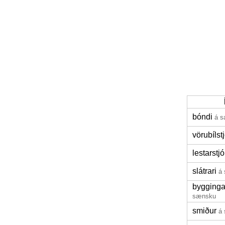
bóndi
á 
vörubílstj
lestarstjó
slátrari
á
bygging
sænsku
smiður
á