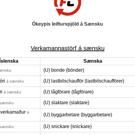
Ókeypis leifturspjöld á Sænsku
Verkamannastörf á sænsku
Íslenska
Sænska
(U) bonde (bönder)
sænsku
óri
(U) lastbilschaufför (lastbilschaufförer)
á sænsku
ri
(U) tågförare (tågförare)
á sænsku
(U) slaktare (slaktare)
 sænsku
averkamaður
á
(U) byggarbetare (byggarbetare)
(U) snickare (snickare)
 sænsku