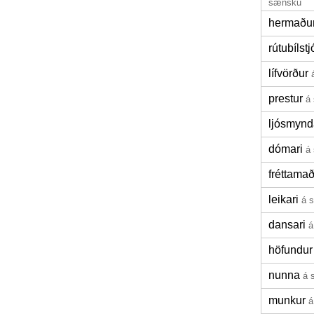
sænsku
hermaðu
rútubílstj
lífvörður
prestur
á
ljósmynd
dómari
á
fréttama
leikari
á 
dansari
á
höfundur
nunna
á 
munkur
á