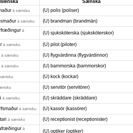
Íslenska
Sænska
maður
(U) polis (poliser)
á sænsku
iðsmaður
(U) brandman (brandmän)
á sænsku
rfræðingur
á
(U) sjuksköterska (sjuksköterskor)
r
(U) pilot (piloter)
á sænsku
(U) flygvärdinna (flygvärdinnor)
á sænsku
(U) barnmorska (barnmorskor)
á sænsku
(U) kock (kockar)
 sænsku
(U) servitör (servitörer)
sænsku
i
(U) skräddare (skräddare)
á sænsku
rfsmaður
(U) kassör (kassörer)
á sænsku
tari
(U) receptionist (receptionister)
á sænsku
afræðingur
á
(U) optiker (optiker)