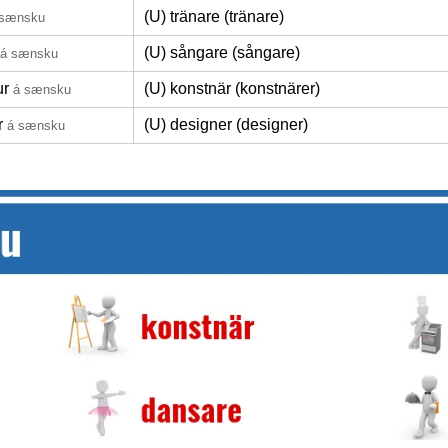
(U) tränare (tränare)
 sænsku
(U) sångare (sångare)
á sænsku
ur
(U) konstnär (konstnärer)
á sænsku
r
(U) designer (designer)
á sænsku