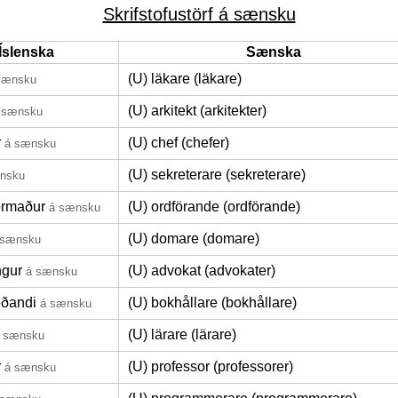
Skrifstofustörf á sænsku
Íslenska
Sænska
(U) läkare (läkare)
sænsku
(U) arkitekt (arkitekter)
 sænsku
r
(U) chef (chefer)
á sænsku
(U) sekreterare (sekreterare)
nsku
formaður
(U) ordförande (ordförande)
á sænsku
(U) domare (domare)
 sænsku
ngur
(U) advokat (advokater)
á sænsku
oðandi
(U) bokhållare (bokhållare)
á sænsku
(U) lärare (lärare)
 sænsku
r
(U) professor (professorer)
á sænsku