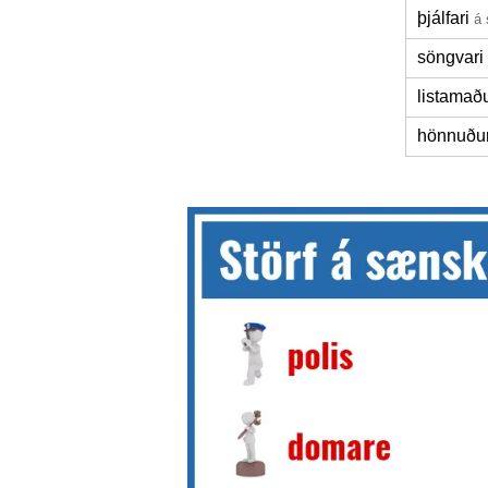
þjálfari
á
söngvari
listamað
hönnuðu