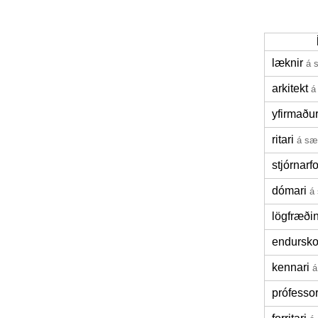
læknir
á 
arkitekt
á
yfirmaðu
ritari
á sæ
stjórnar
dómari
á
lögfræði
endursk
kennari
á
prófesso