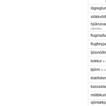
lögreglu
slökkvil
hjúkruna
sænsku
flugmaðu
flugfreyja
ljósmóðir
kokkur
á
þjónn
á 
klæðsker
kassasta
móttökuri
sjóntækj