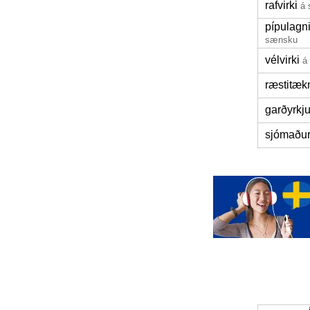
rafvirki
á
pípulagn
sænsku
vélvirki
á
ræstitækn
garðyrkj
sjómaðu