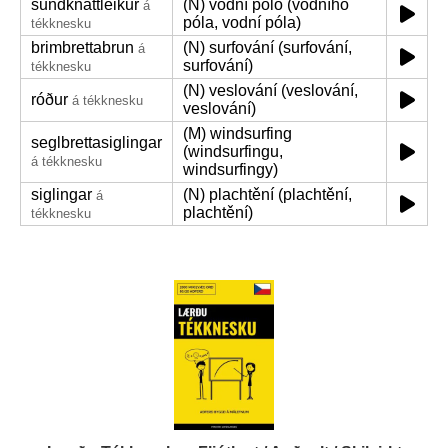
sundknattleikur
(N) vodní pólo (vodního
á
póla, vodní póla)
tékknesku
brimbrettabrun
(N) surfování (surfování,
á
surfování)
tékknesku
(N) veslování (veslování,
róður
á tékknesku
veslování)
(M) windsurfing
seglbrettasiglingar
(windsurfingu,
á tékknesku
windsurfingy)
siglingar
(N) plachtění (plachtění,
á
plachtění)
tékknesku