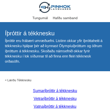
Tungumál
Hafðu samband
Íþróttir á tékknesku
Íþróttir eru frábært umræðuefni. Listinn okkar yfir íþróttaheiti á
tékknesku hjálpar þér að kynnast Ólympíuíþróttum og öðrum
íþróttum á tékknesku. Skoðaðu námsefnið okkar fyrir
tékknesku í lok síðunnar til að finna enn fleiri tékknesk
orðasöfn.
<
Lærðu Tékknesku
Sumaríþróttir á tékknesku
Vetraríþróttir á tékknesku
Vatnaíþróttir á tékknesku