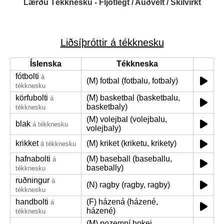
Lærðu Tékknesku - Fljótlegt / Auðvelt / Skilvirkt
Liðsíþróttir á tékknesku
Íslenska
Tékkneska
fótbolti
á
(M) fotbal (fotbalu, fotbaly)
tékknesku
körfubolti
(M) basketbal (basketbalu,
á
basketbaly)
tékknesku
(M) volejbal (volejbalu,
blak
á tékknesku
volejbaly)
krikket
(M) kriket (kriketu, krikety)
á tékknesku
hafnabolti
(M) baseball (baseballu,
á
basebally)
tékknesku
ruðningur
á
(N) ragby (ragby, ragby)
tékknesku
handbolti
(F) házená (házené,
á
házené)
tékknesku
(M) pozemní hokej