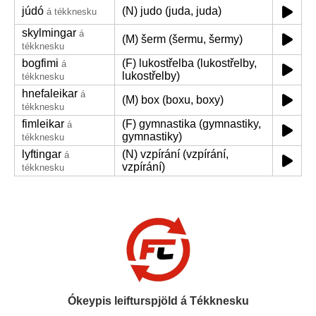
júdó
(N) judo (juda, juda)
á tékknesku
skylmingar
á
(M) šerm (šermu, šermy)
tékknesku
bogfimi
(F) lukostřelba (lukostřelby,
á
lukostřelby)
tékknesku
hnefaleikar
á
(M) box (boxu, boxy)
tékknesku
fimleikar
(F) gymnastika (gymnastiky,
á
gymnastiky)
tékknesku
lyftingar
(N) vzpírání (vzpírání,
á
vzpírání)
tékknesku
Ókeypis leifturspjöld á Tékknesku