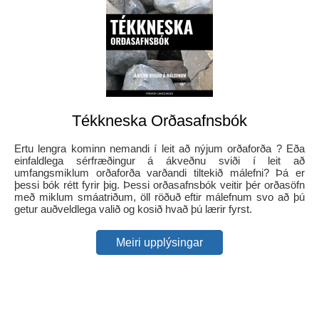
Tékkneska Orðasafnsbók
Ertu lengra kominn nemandi í leit að nýjum orðaforða ? Eða
einfaldlega sérfræðingur á ákveðnu sviði í leit að
umfangsmiklum orðaforða varðandi tiltekið málefni? Þá er
þessi bók rétt fyrir þig. Þessi orðasafnsbók veitir þér orðasöfn
með miklum smáatriðum, öll röðuð eftir málefnum svo að þú
getur auðveldlega valið og kosið hvað þú lærir fyrst.
Meiri upplýsingar