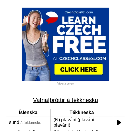
Advertisement
Vatnaíþróttir á tékknesku
Íslenska
Tékkneska
(N) plavání (plavání,
sund
á tékknesku
plavání)