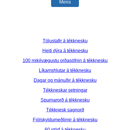
Meira
Tölustafir á tékknesku
Heiti dýra á tékknesku
100 mikilvægustu orðasöfnin á tékknesku
Líkamshlutar á tékknesku
Dagar og mánuðir á tékknesku
Tékkneskar setningar
Spurnarorð á tékknesku
Tékknesk sagnorð
Fjölskyldumeðlimir á tékknesku
60 störf á tékknesku