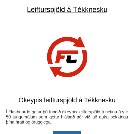
Leifturspjöld á Tékknesku
Ókeypis leifturspjöld á Tékknesku
Í Flashcardo getur þú fundið ókeypis leifturspjöld á netinu á yfir
50 tungumálum sem getur hjálpað þér við að auka þekkingu
þína hratt og örugglega.