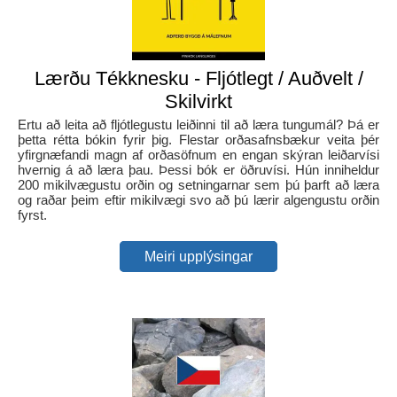
Lærðu Tékknesku - Fljótlegt / Auðvelt /
Skilvirkt
Ertu að leita að fljótlegustu leiðinni til að læra tungumál? Þá er
þetta rétta bókin fyrir þig. Flestar orðasafnsbækur veita þér
yfirgnæfandi magn af orðasöfnum en engan skýran leiðarvísi
hvernig á að læra þau. Þessi bók er öðruvísi. Hún inniheldur
200 mikilvægustu orðin og setningarnar sem þú þarft að læra
og raðar þeim eftir mikilvægi svo að þú lærir algengustu orðin
fyrst.
Meiri upplýsingar