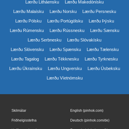
Lærðu Litháensku
Lærðu Makedónísku
Lærðu Malaísku
Lærðu Norsku
Lærðu Persnesku
Lærðu Pólsku
Lærðu Portúgölsku
Lærðu Þýsku
Lærðu Rúmensku
Lærðu Rússnesku
Lærðu Sænsku
Lærðu Serbnesku
Lærðu Slóvakísku
Lærðu Slóvensku
Lærðu Spænsku
Lærðu Tælensku
Lærðu Tagalog
Lærðu Tékknesku
Lærðu Tyrknesku
Lærðu Úkraínsku
Lærðu Ungversku
Lærðu Úsbeksku
Lærðu Víetnömsku
Skilmálar
English (pinhok.com)
Friðhelgisstefna
Deutsch (pinhok.com/de)