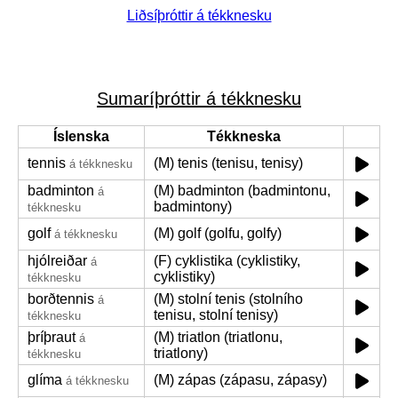
Liðsíþróttir á tékknesku
Sumaríþróttir á tékknesku
Íslenska
Tékkneska
tennis
(M) tenis (tenisu, tenisy)
á tékknesku
badminton
(M) badminton (badmintonu,
á
badmintony)
tékknesku
golf
(M) golf (golfu, golfy)
á tékknesku
hjólreiðar
(F) cyklistika (cyklistiky,
á
cyklistiky)
tékknesku
borðtennis
(M) stolní tenis (stolního
á
tenisu, stolní tenisy)
tékknesku
þríþraut
(M) triatlon (triatlonu,
á
triatlony)
tékknesku
glíma
(M) zápas (zápasu, zápasy)
á tékknesku