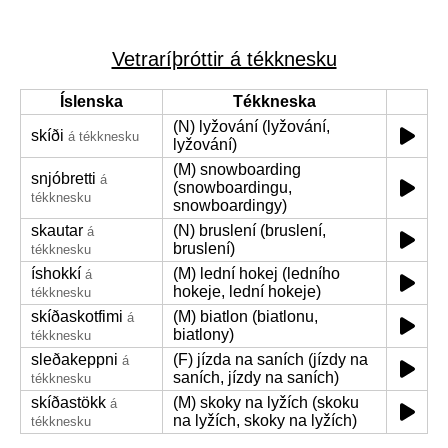
Vetraríþróttir á tékknesku
Íslenska
Tékkneska
(N) lyžování (lyžování,
skíði
á tékknesku
lyžování)
(M) snowboarding
snjóbretti
á
(snowboardingu,
tékknesku
snowboardingy)
skautar
(N) bruslení (bruslení,
á
bruslení)
tékknesku
íshokkí
(M) lední hokej (ledního
á
hokeje, lední hokeje)
tékknesku
skíðaskotfimi
(M) biatlon (biatlonu,
á
biatlony)
tékknesku
sleðakeppni
(F) jízda na saních (jízdy na
á
saních, jízdy na saních)
tékknesku
skíðastökk
(M) skoky na lyžích (skoku
á
na lyžích, skoky na lyžích)
tékknesku