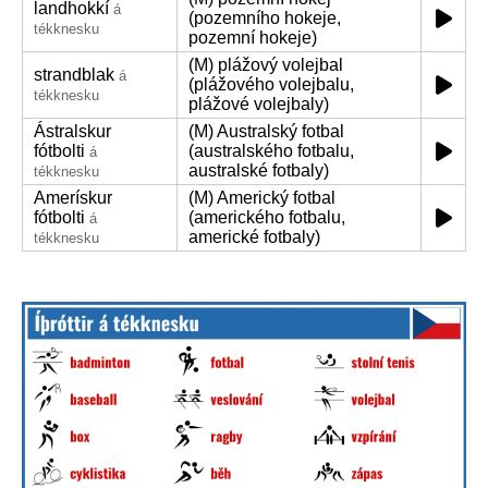
landhokkí
á
(pozemního hokeje,
tékknesku
pozemní hokeje)
(M) plážový volejbal
strandblak
á
(plážového volejbalu,
tékknesku
plážové volejbaly)
Ástralskur
(M) Australský fotbal
fótbolti
(australského fotbalu,
á
australské fotbaly)
tékknesku
Amerískur
(M) Americký fotbal
fótbolti
(amerického fotbalu,
á
americké fotbaly)
tékknesku