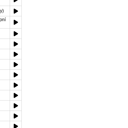
y)
pní