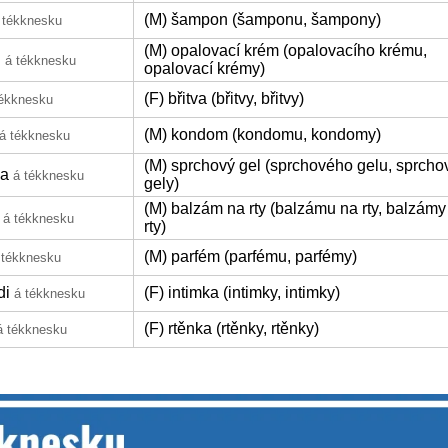
(M) šampon (šamponu, šampony)
 tékknesku
(M) opalovací krém (opalovacího krému,
n
á tékknesku
opalovací krémy)
(F) břitva (břitvy, břitvy)
tékknesku
(M) kondom (kondomu, kondomy)
á tékknesku
(M) sprchový gel (sprchového gelu, sprcho
pa
á tékknesku
gely)
(M) balzám na rty (balzámu na rty, balzámy
á tékknesku
rty)
(M) parfém (parfému, parfémy)
 tékknesku
di
(F) intimka (intimky, intimky)
á tékknesku
(F) rtěnka (rtěnky, rtěnky)
á tékknesku