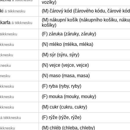
vozíky)
ki
(M) čárový kód (čárového kódu, čárové kód
á tékknesku
(M) nákupní košík (nákupního košíku, náku
karfa
á tékknesku
košíky)
(F) záruka (záruky, záruky)
 tékknesku
(N) mléko (mléka, mléka)
ékknesku
(M) sýr (sýru, sýry)
kknesku
(N) vejce (vejce, vejce)
knesku
(N) maso (masa, masa)
knesku
(F) ryba (ryby, ryby)
ékknesku
(F) mouka (mouky, mouky)
ékknesku
(M) cukr (cukru, cukry)
ékknesku
(F) rýže (rýže, rýže)
á tékknesku
(M) chléb (chleba, chleby)
ékknesku