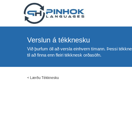
Verslun á tékknesku
Við þurfum öll að versla einhvern tímann. Þessi tékkne
til að finna enn fleiri tékknesk orðasöfn.
<
Lærðu Tékknesku