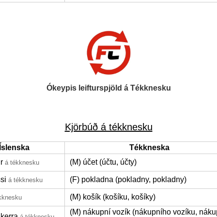
Ókeypis leifturspjöld á Tékknesku
Kjörbúð á tékknesku
Íslenska
Tékkneska
r
(M) účet (účtu, účty)
á tékknesku
si
(F) pokladna (pokladny, pokladny)
á tékknesku
(M) košík (košíku, košíky)
kknesku
(M) nákupní vozík (nákupního vozíku, náku
kerra
á tékknesku