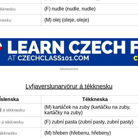
(F) nudle (nudle, nudle)
ékknesku
(M) olej (oleje, oleje)
knesku
Advertisement
Lyfjaverslunarvörur á tékknesku
Íslenska
Tékkneska
(M) kartáček na zuby (kartáčku na zuby,
i
á tékknesku
kartáčky na zuby)
m
(F) zubní pasta (zubní pasty, zubní pasty)
á tékknesku
(M) hřeben (hřebenu, hřebeny)
tékknesku