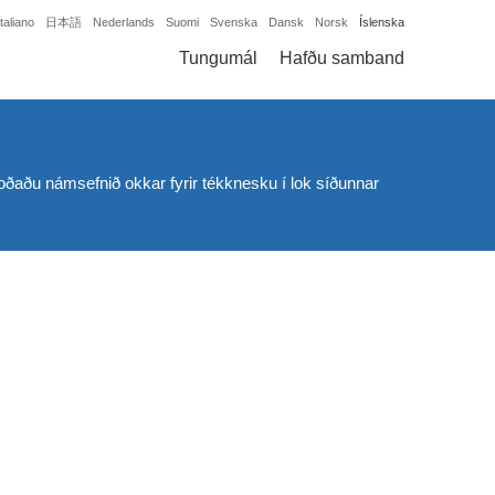
Italiano
日本語
Nederlands
Suomi
Svenska
Dansk
Norsk
Íslenska
Tungumál
Hafðu samband
koðaðu námsefnið okkar fyrir tékknesku í lok síðunnar