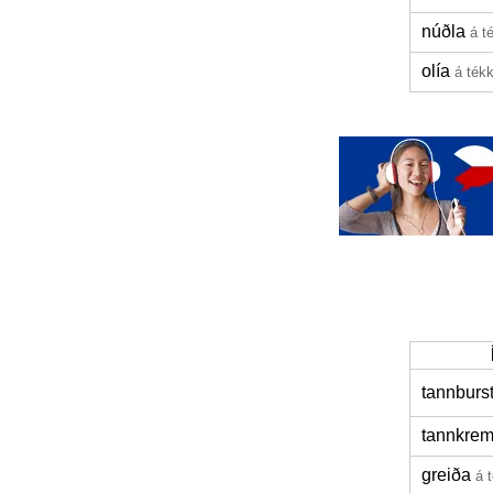
núðla
á t
olía
á ték
tannburst
tannkre
greiða
á 