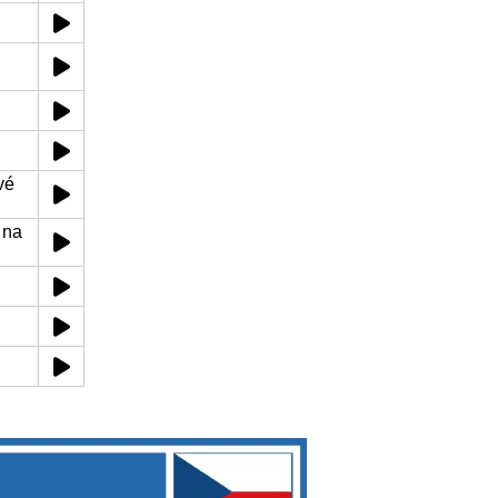
vé
 na