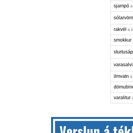
sjampó
á
sólarvör
rakvél
á 
smokkur
sturtusá
varasalvi
ilmvatn
á
dömubin
varalitur