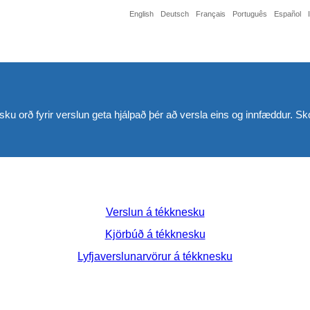
English
Deutsch
Français
Português
Español
sku orð fyrir verslun geta hjálpað þér að versla eins og innfæddur. S
Verslun á tékknesku
Kjörbúð á tékknesku
Lyfjaverslunarvörur á tékknesku