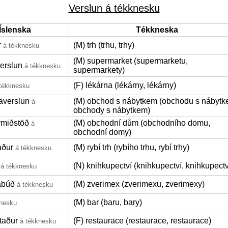
Verslun á tékknesku
Íslenska
Tékkneska
r
(M) trh (trhu, trhy)
á tékknesku
(M) supermarket (supermarketu,
erslun
á tékknesku
supermarkety)
(F) lékárna (lékárny, lékárny)
tékknesku
averslun
(M) obchod s nábytkem (obchodu s nábytk
á
obchody s nábytkem)
rmiðstöð
(M) obchodní dům (obchodního domu,
á
obchodní domy)
aður
(M) rybí trh (rybího trhu, rybí trhy)
á tékknesku
(N) knihkupectví (knihkupectví, knihkupectv
á tékknesku
abúð
(M) zverimex (zverimexu, zverimexy)
á tékknesku
(M) bar (baru, bary)
knesku
taður
(F) restaurace (restaurace, restaurace)
á tékknesku