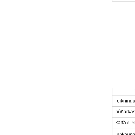
reikningu
búðarkas
karfa
á té
innkaupa