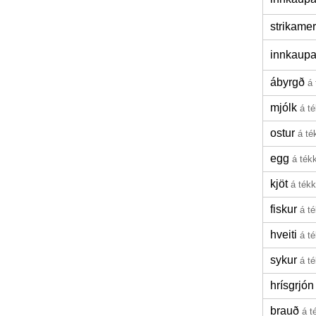
strikamer
innkaupa
ábyrgð
á
mjólk
á t
ostur
á té
egg
á ték
kjöt
á ték
fiskur
á t
hveiti
á t
sykur
á t
hrísgrjón
brauð
á t