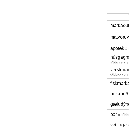
markaðu
matvöruv
apótek
á 
húsgagn
tékknesku
versluna
tékknesku
fiskmark
bókabúð
gæludýr
bar
á ték
veitingas