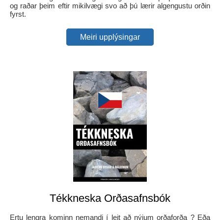
og raðar þeim eftir mikilvægi svo að þú lærir algengustu orðin
fyrst.
Meiri upplýsingar
Tékkneska Orðasafnsbók
Ertu lengra kominn nemandi í leit að nýjum orðaforða ? Eða