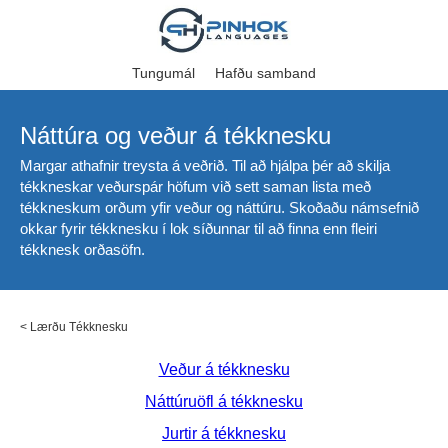
Tungumál
Hafðu samband
Náttúra og veður á tékknesku
Margar athafnir treysta á veðrið. Til að hjálpa þér að skilja
tékkneskar veðurspár höfum við sett saman lista með
tékkneskum orðum yfir veður og náttúru. Skoðaðu námsefnið
okkar fyrir tékknesku í lok síðunnar til að finna enn fleiri
tékknesk orðasöfn.
<
Lærðu Tékknesku
Veður á tékknesku
Náttúruöfl á tékknesku
Jurtir á tékknesku