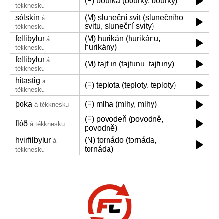
(F) bouřka (bouřky, bouřky)
tékknesku
sólskin
(M) sluneční svit (slunečního
á
svitu, sluneční svity)
tékknesku
fellibylur
(M) hurikán (hurikánu,
á
hurikány)
tékknesku
fellibylur
á
(M) tajfun (tajfunu, tajfuny)
tékknesku
hitastig
á
(F) teplota (teploty, teploty)
tékknesku
þoka
(F) mlha (mlhy, mlhy)
á tékknesku
(F) povodeň (povodně,
flóð
á tékknesku
povodně)
hvirfilbylur
(N) tornádo (tornáda,
á
tornáda)
tékknesku