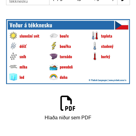
tékknesku
Hlaða niður sem PDF