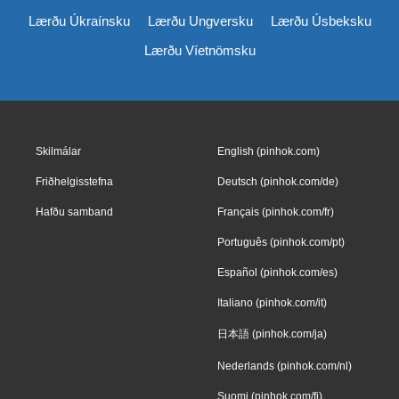
Lærðu Úkraínsku
Lærðu Ungversku
Lærðu Úsbeksku
Lærðu Víetnömsku
Skilmálar
English (pinhok.com)
Friðhelgisstefna
Deutsch (pinhok.com/de)
Hafðu samband
Français (pinhok.com/fr)
Português (pinhok.com/pt)
Español (pinhok.com/es)
Italiano (pinhok.com/it)
日本語 (pinhok.com/ja)
Nederlands (pinhok.com/nl)
Suomi (pinhok.com/fi)