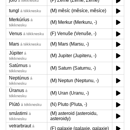
jörð
(F) Země (Země, Země)
á tékknesku
tungl
(M) měsíc (měsíce, měsíce)
á tékknesku
Merkúríus
á
(M) Merkur (Merkuru, -)
tékknesku
Venus
(F) Venuše (Venuše, -)
á tékknesku
Mars
(M) Mars (Marsu, -)
á tékknesku
Júpiter
á
(M) Jupiter (Jupiteru, -)
tékknesku
Satúrnus
á
(M) Saturn (Saturnu, -)
tékknesku
Neptúnus
á
(M) Neptun (Neptunu, -)
tékknesku
Úranus
á
(M) Uran (Uranu, -)
tékknesku
Plútó
(N) Pluto (Pluta, -)
á tékknesku
smástirni
(M) asteroid (asteroidu,
á
asteroidy)
tékknesku
vetrarbraut
á
(F) galaxie (galaxie, galaxie)