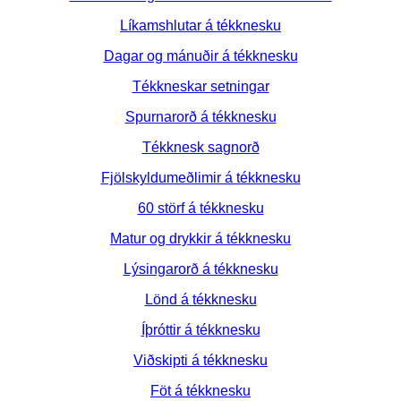
Líkamshlutar á tékknesku
Dagar og mánuðir á tékknesku
Tékkneskar setningar
Spurnarorð á tékknesku
Tékknesk sagnorð
Fjölskyldumeðlimir á tékknesku
60 störf á tékknesku
Matur og drykkir á tékknesku
Lýsingarorð á tékknesku
Lönd á tékknesku
Íþróttir á tékknesku
Viðskipti á tékknesku
Föt á tékknesku