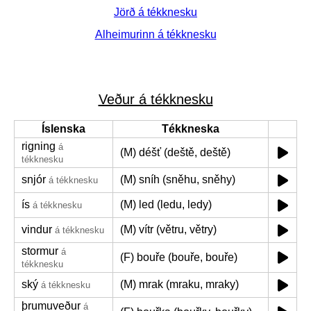
Jörð á tékknesku
Alheimurinn á tékknesku
Veður á tékknesku
Íslenska
Tékkneska
rigning
á
(M) déšť (deště, deště)
tékknesku
snjór
(M) sníh (sněhu, sněhy)
á tékknesku
ís
(M) led (ledu, ledy)
á tékknesku
vindur
(M) vítr (větru, větry)
á tékknesku
stormur
á
(F) bouře (bouře, bouře)
tékknesku
ský
(M) mrak (mraku, mraky)
á tékknesku
þrumuveður
á