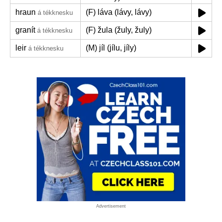
hraun
(F) láva (lávy, lávy)
á tékknesku
granít
(F) žula (žuly, žuly)
á tékknesku
leir
(M) jíl (jílu, jíly)
á tékknesku
Advertisement