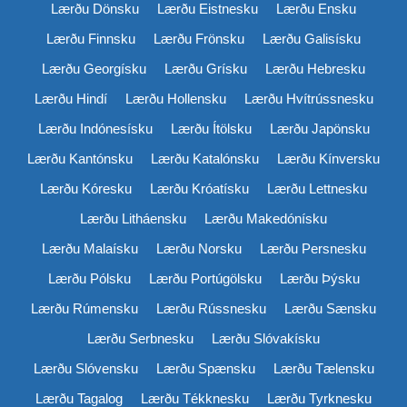
Lærðu Dönsku
Lærðu Eistnesku
Lærðu Ensku
Lærðu Finnsku
Lærðu Frönsku
Lærðu Galisísku
Lærðu Georgísku
Lærðu Grísku
Lærðu Hebresku
Lærðu Hindí
Lærðu Hollensku
Lærðu Hvítrússnesku
Lærðu Indónesísku
Lærðu Ítölsku
Lærðu Japönsku
Lærðu Kantónsku
Lærðu Katalónsku
Lærðu Kínversku
Lærðu Kóresku
Lærðu Króatísku
Lærðu Lettnesku
Lærðu Litháensku
Lærðu Makedónísku
Lærðu Malaísku
Lærðu Norsku
Lærðu Persnesku
Lærðu Pólsku
Lærðu Portúgölsku
Lærðu Þýsku
Lærðu Rúmensku
Lærðu Rússnesku
Lærðu Sænsku
Lærðu Serbnesku
Lærðu Slóvakísku
Lærðu Slóvensku
Lærðu Spænsku
Lærðu Tælensku
Lærðu Tagalog
Lærðu Tékknesku
Lærðu Tyrknesku