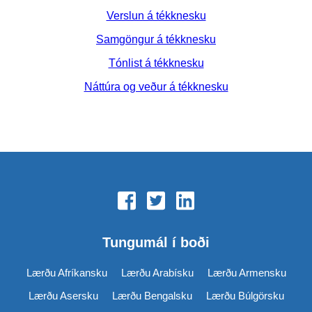
Verslun á tékknesku
Samgöngur á tékknesku
Tónlist á tékknesku
Náttúra og veður á tékknesku
Tungumál í boði
Lærðu Afríkansku
Lærðu Arabísku
Lærðu Armensku
Lærðu Asersku
Lærðu Bengalsku
Lærðu Búlgörsku