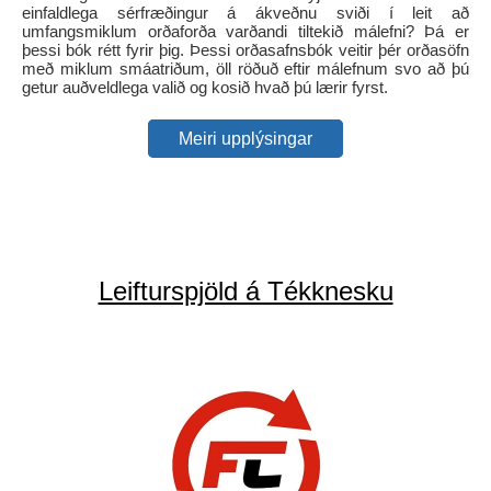
einfaldlega sérfræðingur á ákveðnu sviði í leit að
umfangsmiklum orðaforða varðandi tiltekið málefni? Þá er
þessi bók rétt fyrir þig. Þessi orðasafnsbók veitir þér orðasöfn
með miklum smáatriðum, öll röðuð eftir málefnum svo að þú
getur auðveldlega valið og kosið hvað þú lærir fyrst.
Meiri upplýsingar
Leifturspjöld á Tékknesku