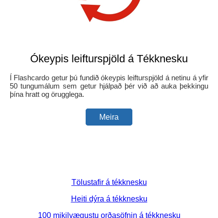
Ókeypis leifturspjöld á Tékknesku
Í Flashcardo getur þú fundið ókeypis leifturspjöld á netinu á yfir
50 tungumálum sem getur hjálpað þér við að auka þekkingu
þína hratt og örugglega.
Meira
Tölustafir á tékknesku
Heiti dýra á tékknesku
100 mikilvægustu orðasöfnin á tékknesku