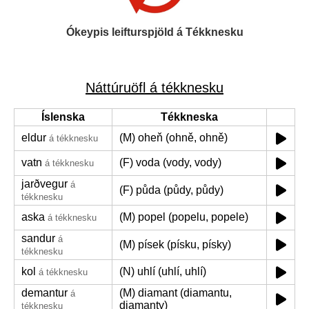
Ókeypis leifturspjöld á Tékknesku
Náttúruöfl á tékknesku
Íslenska
Tékkneska
eldur
(M) oheň (ohně, ohně)
á tékknesku
vatn
(F) voda (vody, vody)
á tékknesku
jarðvegur
á
(F) půda (půdy, půdy)
tékknesku
aska
(M) popel (popelu, popele)
á tékknesku
sandur
á
(M) písek (písku, písky)
tékknesku
kol
(N) uhlí (uhlí, uhlí)
á tékknesku
demantur
(M) diamant (diamantu,
á
diamanty)
tékknesku