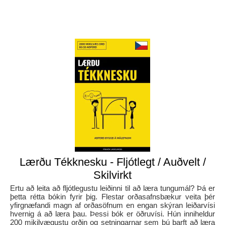
Lærðu Tékknesku - Fljótlegt / Auðvelt /
Skilvirkt
Ertu að leita að fljótlegustu leiðinni til að læra tungumál? Þá er
þetta rétta bókin fyrir þig. Flestar orðasafnsbækur veita þér
yfirgnæfandi magn af orðasöfnum en engan skýran leiðarvísi
hvernig á að læra þau. Þessi bók er öðruvísi. Hún inniheldur
200 mikilvægustu orðin og setningarnar sem þú þarft að læra