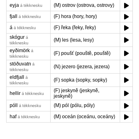
eyja
(M) ostrov (ostrova, ostrovy)
á tékknesku
fjall
(F) hora (hory, hory)
á tékknesku
á
(F) řeka (řeky, řeky)
á tékknesku
skógur
á
(M) les (lesa, lesy)
tékknesku
eyðimörk
á
(F) poušť (pouště, pouště)
tékknesku
stöðuvatn
á
(N) jezero (jezera, jezera)
tékknesku
eldfjall
á
(F) sopka (sopky, sopky)
tékknesku
(F) jeskyně (jeskyně,
hellir
á tékknesku
jeskyně)
póll
(M) pól (pólu, póly)
á tékknesku
haf
(M) oceán (oceánu, oceány)
á tékknesku