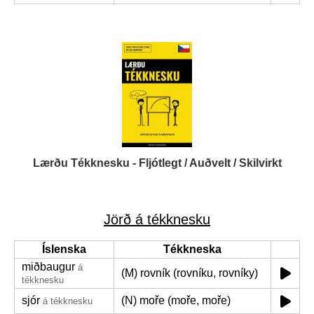
Lærðu Tékknesku - Fljótlegt / Auðvelt / Skilvirkt
Jörð á tékknesku
Íslenska
Tékkneska
miðbaugur
á
(M) rovník (rovníku, rovníky)
tékknesku
sjór
(N) moře (moře, moře)
á tékknesku