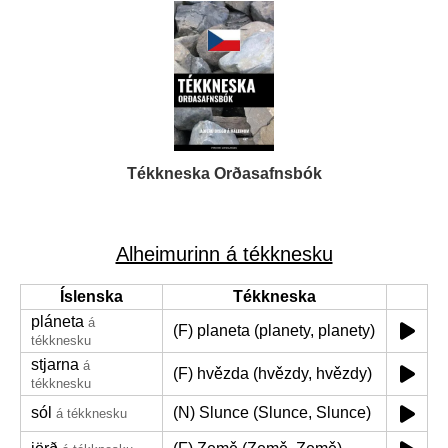
Tékkneska Orðasafnsbók
Alheimurinn á tékknesku
Íslenska
Tékkneska
pláneta
á
(F) planeta (planety, planety)
tékknesku
stjarna
á
(F) hvězda (hvězdy, hvězdy)
tékknesku
sól
(N) Slunce (Slunce, Slunce)
á tékknesku