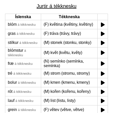
Jurtir á tékknesku
Íslenska
Tékkneska
blóm
(F) květina (květiny, květiny)
á tékknesku
gras
(F) tráva (trávy, trávy)
á tékknesku
stilkur
(M) stonek (stonku, stonky)
á tékknesku
blómstur
á
(M) květ (květu, květy)
tékknesku
(N) semínko (semínka,
fræ
á tékknesku
semínka)
tré
(M) strom (stromu, stromy)
á tékknesku
bolur
(M) kmen (kmenu, kmeny)
á tékknesku
rót
(M) kořen (kořenu, kořeny)
á tékknesku
lauf
(M) list (listu, listy)
á tékknesku
grein
(F) větev (větve, větve)
á tékknesku