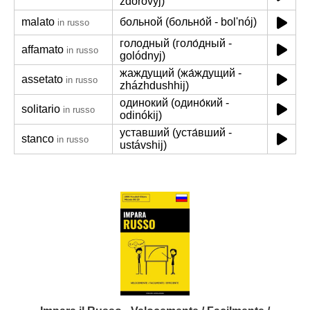
zdoróvyj)
malato
больной (больно́й - bol'nój)
in russo
голодный (голо́дный -
affamato
in russo
golódnyj)
жаждущий (жа́ждущий -
assetato
in russo
zházhdushhij)
одинокий (одино́кий -
solitario
in russo
odinókij)
уставший (уста́вший -
stanco
in russo
ustávshij)