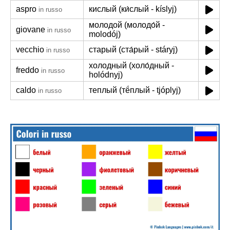
aspro
кислый (ки́слый - kíslyj)
in russo
молодой (молодо́й -
giovane
in russo
molodój)
vecchio
старый (ста́рый - stáryj)
in russo
холодный (холо́дный -
freddo
in russo
holódnyj)
caldo
теплый (тё́плый - tjóplyj)
in russo