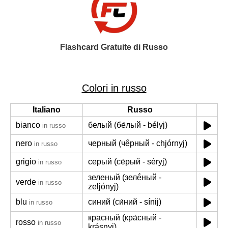
Flashcard Gratuite di Russo
Colori in russo
Italiano
Russo
bianco
белый (бе́лый - bélyj)
in russo
nero
черный (чё́рный - chjórnyj)
in russo
grigio
серый (се́рый - séryj)
in russo
зеленый (зелё́ный -
verde
in russo
zeljónyj)
blu
синий (си́ний - sínij)
in russo
красный (кра́сный -
rosso
in russo
krásnyj)