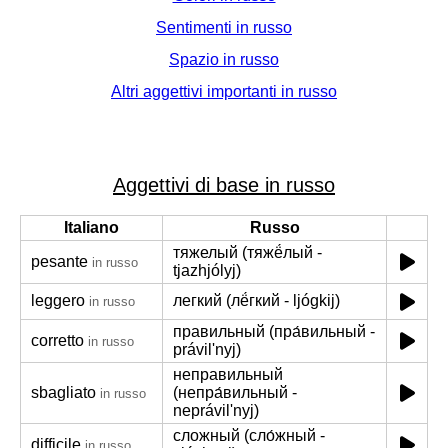
Sentimenti in russo
Spazio in russo
Altri aggettivi importanti in russo
Aggettivi di base in russo
Italiano
Russo
тяжелый (тяжё́лый -
pesante
in russo
tjazhjólyj)
leggero
легкий (лё́гкий - ljógkij)
in russo
правильный (пра́вильный -
corretto
in russo
právil'nyj)
неправильный
sbagliato
(непра́вильный -
in russo
neprávil'nyj)
сложный (сло́жный -
difficile
in russo