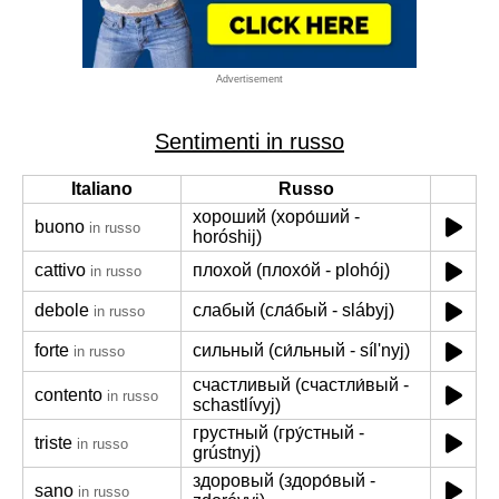
Advertisement
Sentimenti in russo
Italiano
Russo
хороший (хоро́ший -
buono
in russo
horóshij)
cattivo
плохой (плохо́й - plohój)
in russo
debole
слабый (сла́бый - slábyj)
in russo
forte
сильный (си́льный - síl'nyj)
in russo
счастливый (счастли́вый -
contento
in russo
schastlívyj)
грустный (гру́стный -
triste
in russo
grústnyj)
здоровый (здоро́вый -
sano
in russo