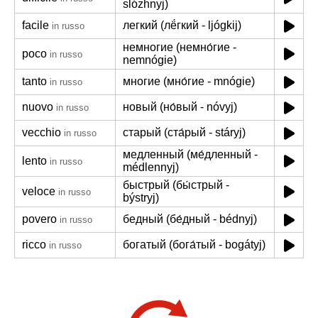
slózhnyj)
facile
легкий (лё́гкий - ljógkij)
in russo
немногие (немно́гие -
poco
in russo
nemnógie)
tanto
многие (мно́гие - mnógie)
in russo
nuovo
новый (но́вый - nóvyj)
in russo
vecchio
старый (ста́рый - stáryj)
in russo
медленный (ме́дленный -
lento
in russo
médlennyj)
быстрый (бы́стрый -
veloce
in russo
býstryj)
povero
бедный (бе́дный - bédnyj)
in russo
ricco
богатый (бога́тый - bogátyj)
in russo