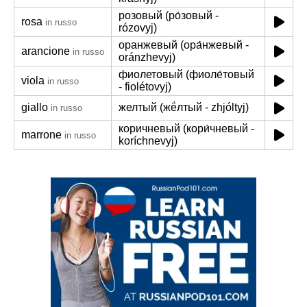
розовый (ро́зовый -
rosa
in russo
rózovyj)
оранжевый (ора́нжевый -
arancione
in russo
oránzhevyj)
фиолетовый (фиоле́товый
viola
in russo
- fiolétovyj)
giallo
желтый (жё́лтый - zhjóltyj)
in russo
коричневый (кори́чневый -
marrone
in russo
koríchnevyj)