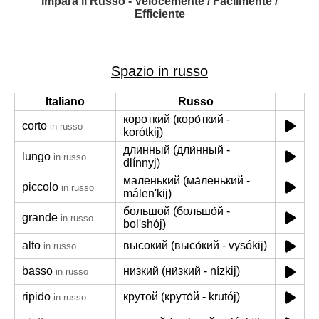
Impara il Russo - Velocemente / Facilmente /
Efficiente
Spazio in russo
Italiano
Russo
короткий (коро́ткий -
corto
in russo
korótkij)
длинный (дли́нный -
lungo
in russo
dlínnyj)
маленький (ма́ленький -
piccolo
in russo
málen'kij)
большой (большо́й -
grande
in russo
bol'shój)
alto
высокий (высо́кий - vysókij)
in russo
basso
низкий (ни́зкий - nízkij)
in russo
ripido
крутой (круто́й - krutój)
in russo