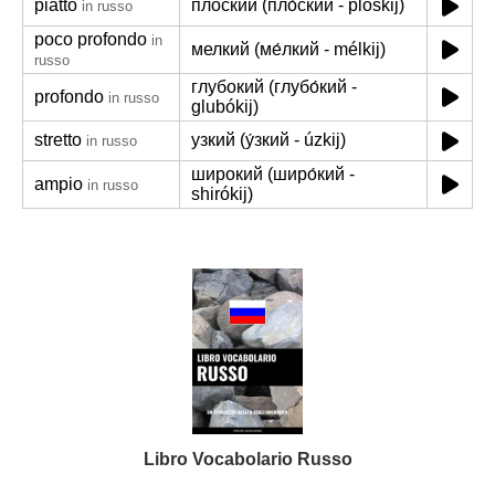
piatto
плоский (пло́ский - plóskij)
in russo
poco profondo
in
мелкий (ме́лкий - mélkij)
russo
глубокий (глубо́кий -
profondo
in russo
glubókij)
stretto
узкий (у́зкий - úzkij)
in russo
широкий (широ́кий -
ampio
in russo
shirókij)
Libro Vocabolario Russo