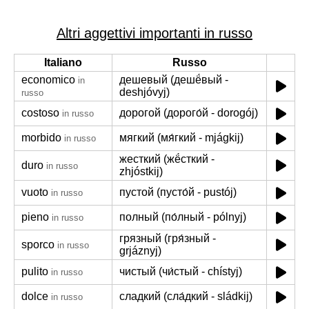
Altri aggettivi importanti in russo
Italiano
Russo
economico
дешевый (дешё́вый -
in
deshjóvyj)
russo
costoso
дорогой (дорого́й - dorogój)
in russo
morbido
мягкий (мя́гкий - mjágkij)
in russo
жесткий (жё́сткий -
duro
in russo
zhjóstkij)
vuoto
пустой (пусто́й - pustój)
in russo
pieno
полный (по́лный - pólnyj)
in russo
грязный (гря́зный -
sporco
in russo
grjáznyj)
pulito
чистый (чи́стый - chístyj)
in russo
dolce
сладкий (сла́дкий - sládkij)
in russo