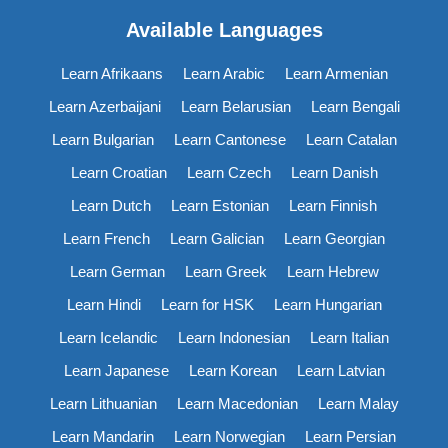
Available Languages
Learn Afrikaans
Learn Arabic
Learn Armenian
Learn Azerbaijani
Learn Belarusian
Learn Bengali
Learn Bulgarian
Learn Cantonese
Learn Catalan
Learn Croatian
Learn Czech
Learn Danish
Learn Dutch
Learn Estonian
Learn Finnish
Learn French
Learn Galician
Learn Georgian
Learn German
Learn Greek
Learn Hebrew
Learn Hindi
Learn for HSK
Learn Hungarian
Learn Icelandic
Learn Indonesian
Learn Italian
Learn Japanese
Learn Korean
Learn Latvian
Learn Lithuanian
Learn Macedonian
Learn Malay
Learn Mandarin
Learn Norwegian
Learn Persian