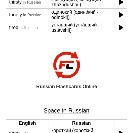
thirsty
in Russian
zházhdushhij)
одинокий (одино́кий -
lonely
in Russian
odinókij)
уставший (уста́вший -
tired
in Russian
ustávshij)
Russian Flashcards Online
Space in Russian
English
Russian
короткий (коро́ткий -