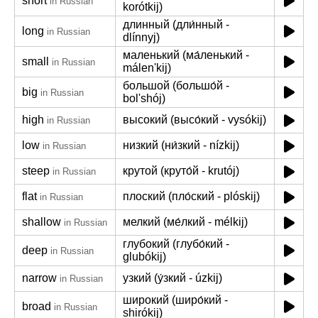
short
in Russian
korótkij)
длинный (дли́нный -
long
in Russian
dlínnyj)
маленький (ма́ленький -
small
in Russian
málen'kij)
большой (большо́й -
big
in Russian
bol'shój)
high
высокий (высо́кий - vysókij)
in Russian
low
низкий (ни́зкий - nízkij)
in Russian
steep
крутой (круто́й - krutój)
in Russian
flat
плоский (пло́ский - plóskij)
in Russian
shallow
мелкий (ме́лкий - mélkij)
in Russian
глубокий (глубо́кий -
deep
in Russian
glubókij)
narrow
узкий (у́зкий - úzkij)
in Russian
широкий (широ́кий -
broad
in Russian
shirókij)