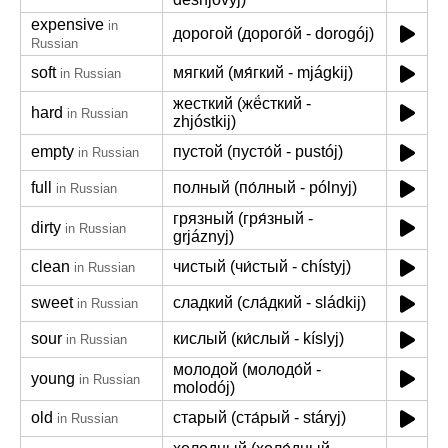
expensive
in
дорогой (дорого́й - dorogój)
Russian
soft
мягкий (мя́гкий - mjágkij)
in Russian
жесткий (жё́сткий -
hard
in Russian
zhjóstkij)
empty
пустой (пусто́й - pustój)
in Russian
full
полный (по́лный - pólnyj)
in Russian
грязный (гря́зный -
dirty
in Russian
grjáznyj)
clean
чистый (чи́стый - chístyj)
in Russian
sweet
сладкий (сла́дкий - sládkij)
in Russian
sour
кислый (ки́слый - kíslyj)
in Russian
молодой (молодо́й -
young
in Russian
molodój)
old
старый (ста́рый - stáryj)
in Russian