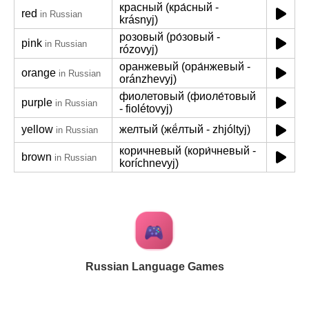
красный (кра́сный -
red
in Russian
krásnyj)
розовый (ро́зовый -
pink
in Russian
rózovyj)
оранжевый (ора́нжевый -
orange
in Russian
oránzhevyj)
фиолетовый (фиоле́товый
purple
in Russian
- fiolétovyj)
yellow
желтый (жё́лтый - zhjóltyj)
in Russian
коричневый (кори́чневый -
brown
in Russian
koríchnevyj)
Russian Language Games