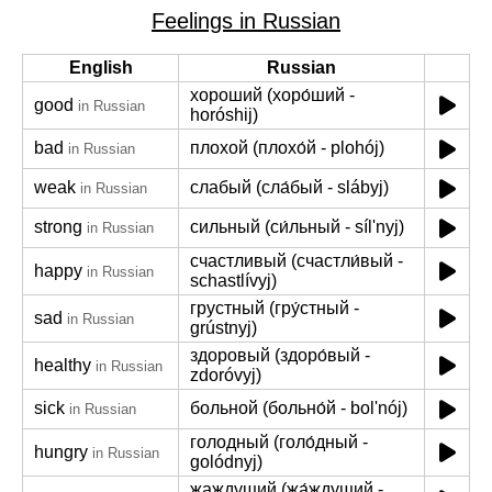
Feelings in Russian
English
Russian
хороший (хоро́ший -
good
in Russian
horóshij)
bad
плохой (плохо́й - plohój)
in Russian
weak
слабый (сла́бый - slábyj)
in Russian
strong
сильный (си́льный - síl'nyj)
in Russian
счастливый (счастли́вый -
happy
in Russian
schastlívyj)
грустный (гру́стный -
sad
in Russian
grústnyj)
здоровый (здоро́вый -
healthy
in Russian
zdoróvyj)
sick
больной (больно́й - bol'nój)
in Russian
голодный (голо́дный -
hungry
in Russian
golódnyj)
жаждущий (жа́ждущий -