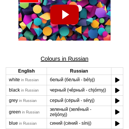
Colours in Russian
English
Russian
white
белый (бе́лый - bélyj)
in Russian
black
черный (чё́рный - chjórnyj)
in Russian
grey
серый (се́рый - séryj)
in Russian
зеленый (зелё́ный -
green
in Russian
zeljónyj)
blue
синий (си́ний - sínij)
in Russian