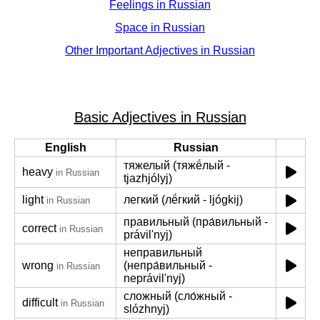
Feelings in Russian
Space in Russian
Other Important Adjectives in Russian
Basic Adjectives in Russian
English
Russian
тяжелый (тяжё́лый -
heavy
in Russian
tjazhjólyj)
light
легкий (лё́гкий - ljógkij)
in Russian
правильный (пра́вильный -
correct
in Russian
právil'nyj)
неправильный
wrong
(непра́вильный -
in Russian
neprávil'nyj)
сложный (сло́жный -
difficult
in Russian
slózhnyj)