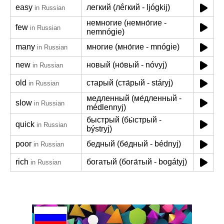
easy
легкий (лё́гкий - ljógkij)
in Russian
немногие (немно́гие -
few
in Russian
nemnógie)
many
многие (мно́гие - mnógie)
in Russian
new
новый (но́вый - nóvyj)
in Russian
old
старый (ста́рый - stáryj)
in Russian
медленный (ме́дленный -
slow
in Russian
médlennyj)
быстрый (бы́стрый -
quick
in Russian
býstryj)
poor
бедный (бе́дный - bédnyj)
in Russian
rich
богатый (бога́тый - bogátyj)
in Russian