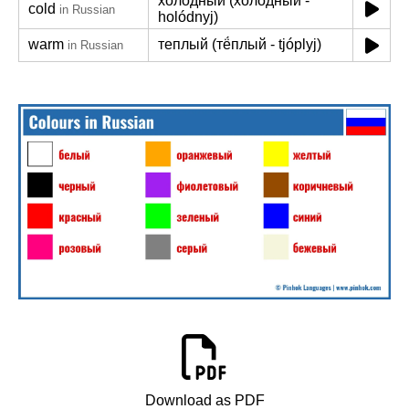
холодный (холо́дный -
cold
in Russian
holódnyj)
warm
теплый (тё́плый - tjóplyj)
in Russian
Download as PDF