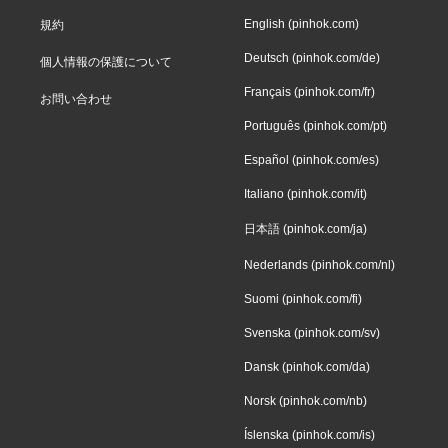
English (pinhok.com)
規約
Deutsch (pinhok.com/de)
個人情報の保護について
Français (pinhok.com/fr)
お問い合わせ
Português (pinhok.com/pt)
Español (pinhok.com/es)
Italiano (pinhok.com/it)
日本語 (pinhok.com/ja)
Nederlands (pinhok.com/nl)
Suomi (pinhok.com/fi)
Svenska (pinhok.com/sv)
Dansk (pinhok.com/da)
Norsk (pinhok.com/nb)
Íslenska (pinhok.com/is)