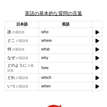
英語の基本的な質問の言葉
日本語
英語
誰
who
の英語名
どこ
where
の英語名
何
what
の英語名
なぜ
why
の英語名
どのように
の英
how
語名
どれ
which
の英語名
いつ
when
の英語名