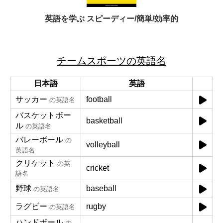
英語を学ぶ スピーディー/簡単/効率的
チームスポーツの英語名
日本語
英語
サッカー
football
の英語名
バスケットボー
basketball
ル
の英語名
バレーボール
の
volleyball
英語名
クリケット
の英
cricket
語名
野球
baseball
の英語名
ラグビー
rugby
の英語名
ハンドボール
の