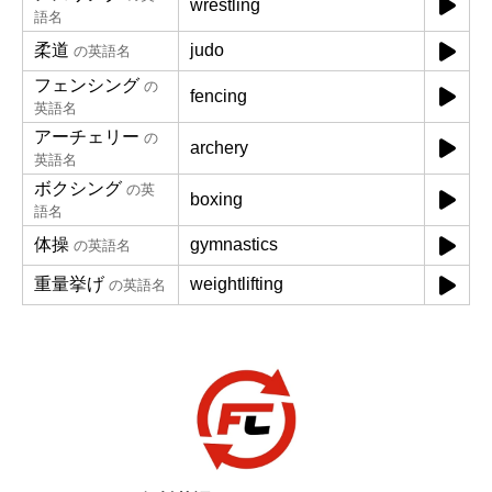
wrestling
語名
柔道
judo
の英語名
フェンシング
の
fencing
英語名
アーチェリー
の
archery
英語名
ボクシング
の英
boxing
語名
体操
gymnastics
の英語名
重量挙げ
weightlifting
の英語名