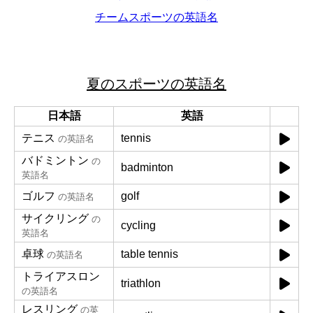
チームスポーツの英語名
夏のスポーツの英語名
日本語
英語
テニス
tennis
の英語名
バドミントン
の
badminton
英語名
ゴルフ
golf
の英語名
サイクリング
の
cycling
英語名
卓球
table tennis
の英語名
トライアスロン
triathlon
の英語名
レスリング
の英