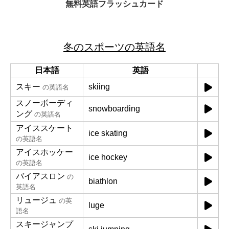
無料英語フラッシュカード
冬のスポーツの英語名
日本語
英語
スキー
skiing
の英語名
スノーボーディ
snowboarding
ング
の英語名
アイススケート
ice skating
の英語名
アイスホッケー
ice hockey
の英語名
バイアスロン
の
biathlon
英語名
リュージュ
の英
luge
語名
スキージャンプ