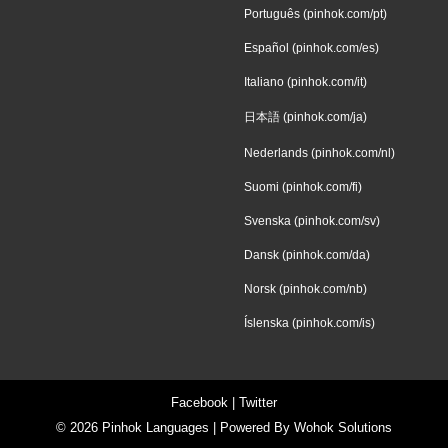
Português (pinhok.com/pt)
Español (pinhok.com/es)
Italiano (pinhok.com/it)
日本語 (pinhok.com/ja)
Nederlands (pinhok.com/nl)
Suomi (pinhok.com/fi)
Svenska (pinhok.com/sv)
Dansk (pinhok.com/da)
Norsk (pinhok.com/nb)
Íslenska (pinhok.com/is)
Facebook
|
Twitter
© 2026
Pinhok Languages
| Powered By
Wohok Solutions