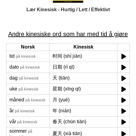
Lær Kinesisk - Hurtig / Lett / Effektivt
Andre kinesiske ord som har med tid å gjøre
Norsk
Kinesisk
tid
时间 (shí jiān)
på kinesisk
dato
日期 (rì qī)
på kinesisk
dag
天 (tiān)
på kinesisk
uke
星期 (xīng qī)
på kinesisk
måned
月 (yuè)
på kinesisk
år
年 (nián)
på kinesisk
vår
春天 (chūn tiān)
på kinesisk
sommer
på
夏天 (xià tiān)