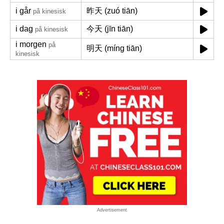
i går
昨天 (zuó tiān)
på kinesisk
i dag
今天 (jīn tiān)
på kinesisk
i morgen
på
明天 (míng tiān)
kinesisk
Advertisement