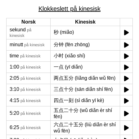
Klokkeslett på kinesisk
Norsk
Kinesisk
sekund
på
秒 (miǎo)
kinesisk
minutt
分钟 (fēn zhōng)
på kinesisk
time
小时 (xiǎo shí)
på kinesisk
1:00
一点 (yī diǎn)
på kinesisk
2:05
两点五分 (liǎng diǎn wǔ fēn)
på kinesisk
3:10
三点十分 (sān diǎn shí fēn)
på kinesisk
4:15
四点一刻 (sì diǎn yī kè)
på kinesisk
五点二十分 (wǔ diǎn èr shí
5:20
på kinesisk
fēn)
六点二十五分 (liù diǎn èr shí
6:25
på kinesisk
wǔ fēn)