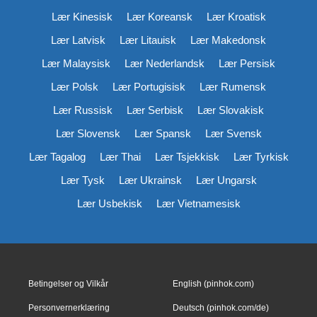
Lær Kinesisk
Lær Koreansk
Lær Kroatisk
Lær Latvisk
Lær Litauisk
Lær Makedonsk
Lær Malaysisk
Lær Nederlandsk
Lær Persisk
Lær Polsk
Lær Portugisisk
Lær Rumensk
Lær Russisk
Lær Serbisk
Lær Slovakisk
Lær Slovensk
Lær Spansk
Lær Svensk
Lær Tagalog
Lær Thai
Lær Tsjekkisk
Lær Tyrkisk
Lær Tysk
Lær Ukrainsk
Lær Ungarsk
Lær Usbekisk
Lær Vietnamesisk
Betingelser og Vilkår
English (pinhok.com)
Personvernerklæring
Deutsch (pinhok.com/de)