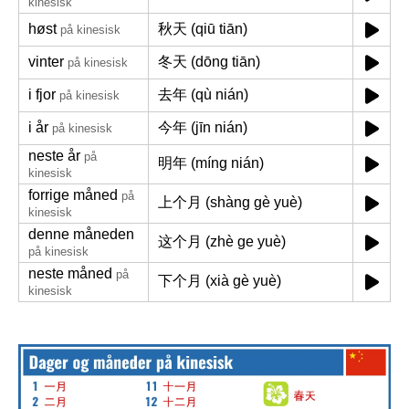
kinesisk
høst
秋天 (qiū tiān)
på kinesisk
vinter
冬天 (dōng tiān)
på kinesisk
i fjor
去年 (qù nián)
på kinesisk
i år
今年 (jīn nián)
på kinesisk
neste år
på
明年 (míng nián)
kinesisk
forrige måned
på
上个月 (shàng gè yuè)
kinesisk
denne måneden
这个月 (zhè ge yuè)
på kinesisk
neste måned
på
下个月 (xià gè yuè)
kinesisk