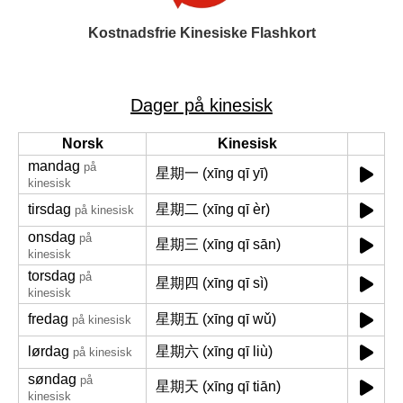
Kostnadsfrie Kinesiske Flashkort
Dager på kinesisk
Norsk
Kinesisk
mandag
på
星期一 (xīng qī yī)
kinesisk
tirsdag
星期二 (xīng qī èr)
på kinesisk
onsdag
på
星期三 (xīng qī sān)
kinesisk
torsdag
på
星期四 (xīng qī sì)
kinesisk
fredag
星期五 (xīng qī wǔ)
på kinesisk
lørdag
星期六 (xīng qī liù)
på kinesisk
søndag
på
星期天 (xīng qī tiān)
kinesisk