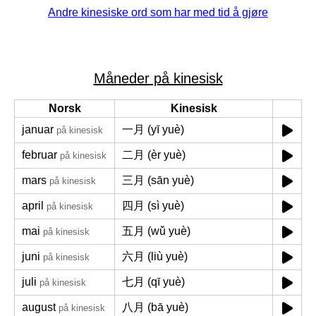
Andre kinesiske ord som har med tid å gjøre
Måneder på kinesisk
Norsk
Kinesisk
januar
一月 (yī yuè)
på kinesisk
februar
二月 (èr yuè)
på kinesisk
mars
三月 (sān yuè)
på kinesisk
april
四月 (sì yuè)
på kinesisk
mai
五月 (wǔ yuè)
på kinesisk
juni
六月 (liù yuè)
på kinesisk
juli
七月 (qī yuè)
på kinesisk
august
八月 (bā yuè)
på kinesisk