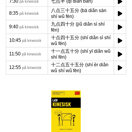
7:30
七点半 (qī diǎn bàn)
på kinesisk
八点三十五分 (bā diǎn sān
8:35
på kinesisk
shí wǔ fēn)
九点四十分 (jiǔ diǎn sì shí
9:40
på kinesisk
fēn)
十点四十五分 (shí diǎn sì shí
10:45
på kinesisk
wǔ fēn)
十一点五十分 (shí yī diǎn wǔ
11:50
på kinesisk
shí fēn)
十二点五十五分 (shí èr diǎn
12:55
på kinesisk
wǔ shí wǔ fēn)