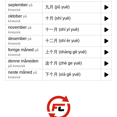
september
på
九月 (jiǔ yuè)
kinesisk
oktober
på
十月 (shí yuè)
kinesisk
november
på
十一月 (shí yī yuè)
kinesisk
desember
på
十二月 (shí èr yuè)
kinesisk
forrige måned
på
上个月 (shàng gè yuè)
kinesisk
denne måneden
这个月 (zhè ge yuè)
på kinesisk
neste måned
på
下个月 (xià gè yuè)
kinesisk