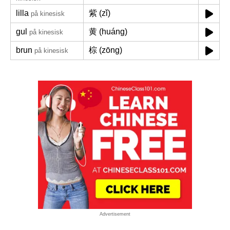
lilla
紫 (zǐ)
på kinesisk
gul
黄 (huáng)
på kinesisk
brun
棕 (zōng)
på kinesisk
Advertisement