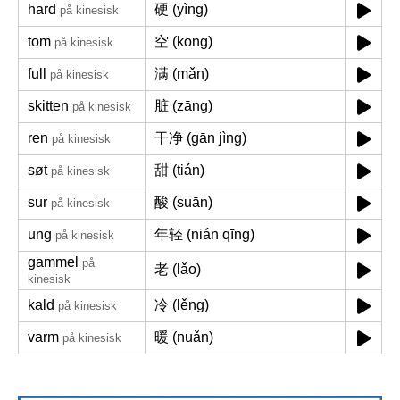
hard
硬 (yìng)
på kinesisk
tom
空 (kōng)
på kinesisk
full
满 (mǎn)
på kinesisk
skitten
脏 (zāng)
på kinesisk
ren
干净 (gān jìng)
på kinesisk
søt
甜 (tián)
på kinesisk
sur
酸 (suān)
på kinesisk
ung
年轻 (nián qīng)
på kinesisk
gammel
på
老 (lǎo)
kinesisk
kald
冷 (lěng)
på kinesisk
varm
暖 (nuǎn)
på kinesisk