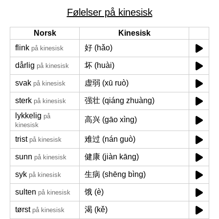
Følelser på kinesisk
Norsk
Kinesisk
flink
好 (hǎo)
på kinesisk
dårlig
坏 (huài)
på kinesisk
svak
虚弱 (xū ruò)
på kinesisk
sterk
强壮 (qiáng zhuàng)
på kinesisk
lykkelig
på
高兴 (gāo xìng)
kinesisk
trist
难过 (nán guò)
på kinesisk
sunn
健康 (jiàn kāng)
på kinesisk
syk
生病 (shēng bìng)
på kinesisk
sulten
饿 (è)
på kinesisk
tørst
渴 (kě)
på kinesisk