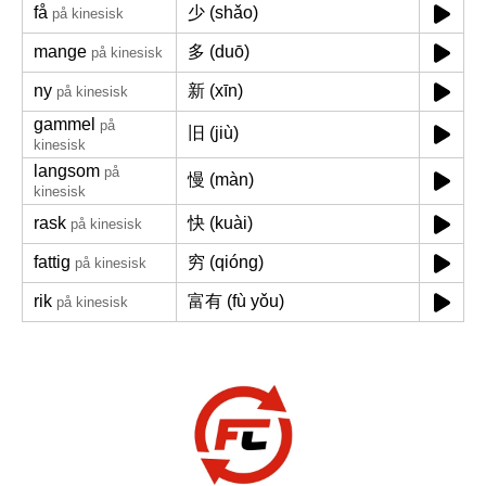
få
少 (shǎo)
på kinesisk
mange
多 (duō)
på kinesisk
ny
新 (xīn)
på kinesisk
gammel
på
旧 (jiù)
kinesisk
langsom
på
慢 (màn)
kinesisk
rask
快 (kuài)
på kinesisk
fattig
穷 (qióng)
på kinesisk
rik
富有 (fù yǒu)
på kinesisk