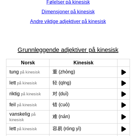
Følelser på kinesisk
Dimensjoner på kinesisk
Andre viktige adjektiver på kinesisk
Grunnleggende adjektiver på kinesisk
Norsk
Kinesisk
tung
重 (zhòng)
på kinesisk
lett
轻 (qīng)
på kinesisk
riktig
对 (duì)
på kinesisk
feil
错 (cuò)
på kinesisk
vanskelig
på
难 (nán)
kinesisk
lett
容易 (róng yì)
på kinesisk