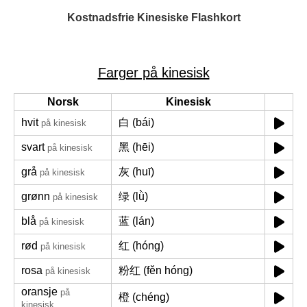
Kostnadsfrie Kinesiske Flashkort
Farger på kinesisk
Norsk
Kinesisk
hvit
白 (bái)
på kinesisk
svart
黑 (hēi)
på kinesisk
grå
灰 (huī)
på kinesisk
grønn
绿 (lǜ)
på kinesisk
blå
蓝 (lán)
på kinesisk
rød
红 (hóng)
på kinesisk
rosa
粉红 (fěn hóng)
på kinesisk
oransje
på
橙 (chéng)
kinesisk