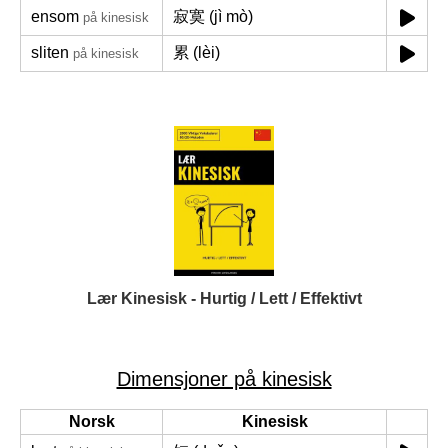
ensom
寂寞 (jì mò)
på kinesisk
sliten
累 (lèi)
på kinesisk
Lær Kinesisk - Hurtig / Lett / Effektivt
Dimensjoner på kinesisk
Norsk
Kinesisk