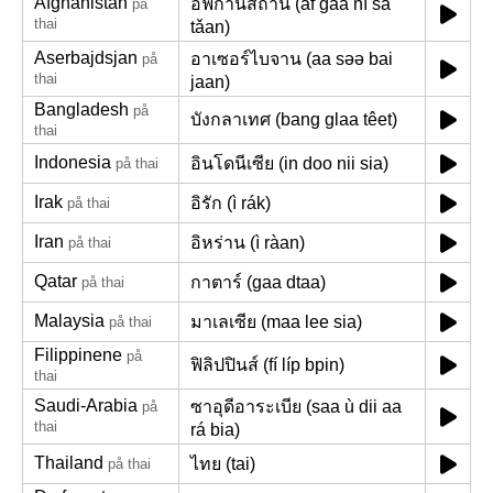
Afghanistan
อัฟกานิสถาน (àf gaa ní sà
på
thai
tǎan)
Aserbajdsjan
อาเซอร์ไบจาน (aa səə bai
på
thai
jaan)
Bangladesh
på
บังกลาเทศ (bang glaa têet)
thai
Indonesia
อินโดนีเซีย (in doo nii sia)
på thai
Irak
อิรัก (ì rák)
på thai
Iran
อิหร่าน (ì ràan)
på thai
Qatar
กาตาร์ (gaa dtaa)
på thai
Malaysia
มาเลเซีย (maa lee sia)
på thai
Filippinene
på
ฟิลิปปินส์ (fí líp bpin)
thai
Saudi-Arabia
ซาอุดีอาระเบีย (saa ù dii aa
på
thai
rá bia)
Thailand
ไทย (tai)
på thai