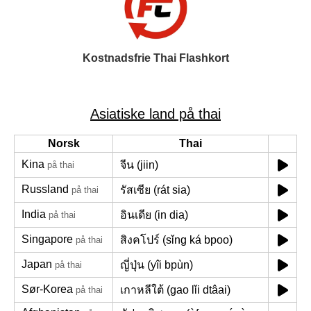
Kostnadsfrie Thai Flashkort
Asiatiske land på thai
Norsk
Thai
Kina
จีน (jiin)
på thai
Russland
รัสเซีย (rát sia)
på thai
India
อินเดีย (in dia)
på thai
Singapore
สิงคโปร์ (sǐng ká bpoo)
på thai
Japan
ญี่ปุ่น (yîi bpùn)
på thai
Sør-Korea
เกาหลีใต้ (gao lǐi dtâai)
på thai