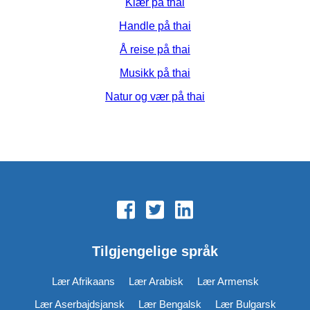
Klær på thai
Handle på thai
Å reise på thai
Musikk på thai
Natur og vær på thai
Tilgjengelige språk
Lær Afrikaans
Lær Arabisk
Lær Armensk
Lær Aserbajdsjansk
Lær Bengalsk
Lær Bulgarsk