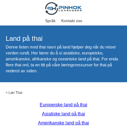
Språk
Kontakt oss
Land på thai
Denne listen med thai navn på land hjelper deg når du reiser
verden rundt. Her lærer du å si asiatiske, europeiske,
amerikanske, afrikanske og oseaniske land på thai. For enda
flere thai ord, ta en titt på våre læringsressurser for thai på
nederst av siden.
<
Lær Thai
Europeiske land på thai
Asiatiske land på thai
Amerikanske land på thai