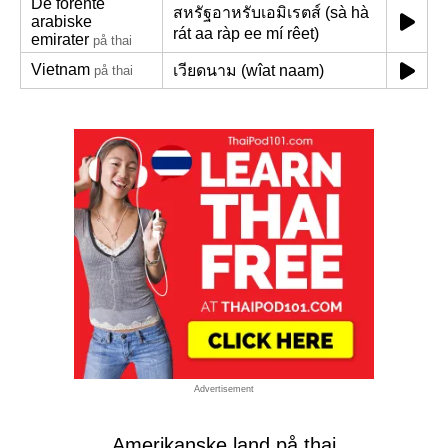
De forente
สหรัฐอาหรับเอมิเรตส์ (sà hà
arabiske
rát aa ràp ee mí rêet)
emirater
på thai
Vietnam
เวียดนาม (wîat naam)
på thai
Advertisement
Amerikanske land på thai