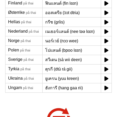
Finland
ฟินแลนด์ (fin lɛɛn)
på thai
Østerrike
ออสเตรีย (ɔ̀ɔt dtria)
på thai
Hellas
กรีซ (grìis)
på thai
Nederland
เนเธอร์แลนด์ (nee təə lɛɛn)
på thai
Norge
นอร์เวย์ (nɔɔ wee)
på thai
Polen
โปแลนด์ (bpoo lɛɛn)
på thai
Sverige
สวีเดน (sà wii deen)
på thai
Tyrkia
ตุรกี (dtù rá gii)
på thai
Ukraina
ยูเครน (yuu kreen)
på thai
Ungarn
ฮังการี (hang gaa rii)
på thai