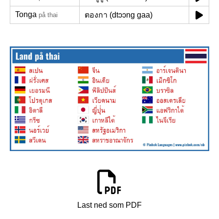
Tonga
ตองกา (dtɔɔng gaa)
på thai
Last ned som PDF