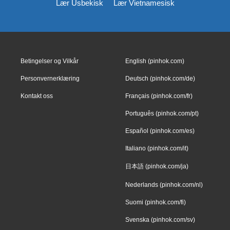
Lær Usbekisk
Lær Vietnamesisk
Betingelser og Vilkår
English (pinhok.com)
Personvernerklæring
Deutsch (pinhok.com/de)
Kontakt oss
Français (pinhok.com/fr)
Português (pinhok.com/pt)
Español (pinhok.com/es)
Italiano (pinhok.com/it)
日本語 (pinhok.com/ja)
Nederlands (pinhok.com/nl)
Suomi (pinhok.com/fi)
Svenska (pinhok.com/sv)