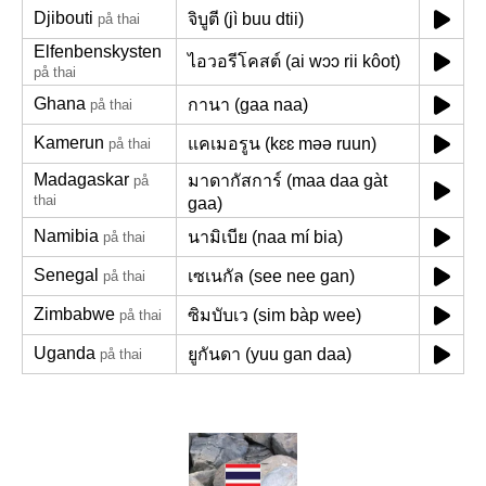
Djibouti
จิบูตี (jì buu dtii)
på thai
Elfenbenskysten
ไอวอรีโคสต์ (ai wɔɔ rii kôot)
på thai
Ghana
กานา (gaa naa)
på thai
Kamerun
แคเมอรูน (kɛɛ məə ruun)
på thai
Madagaskar
มาดากัสการ์ (maa daa gàt
på
thai
gaa)
Namibia
นามิเบีย (naa mí bia)
på thai
Senegal
เซเนกัล (see nee gan)
på thai
Zimbabwe
ซิมบับเว (sim bàp wee)
på thai
Uganda
ยูกันดา (yuu gan daa)
på thai