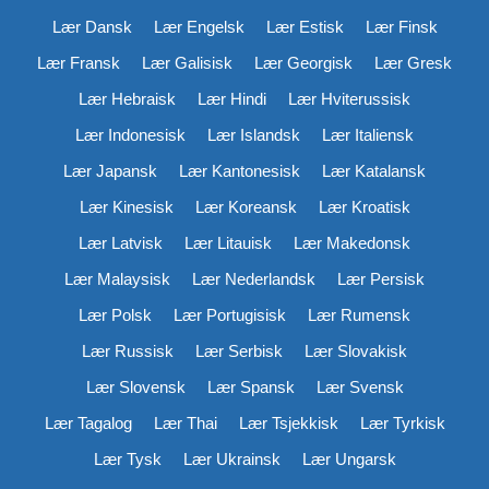
Lær Dansk
Lær Engelsk
Lær Estisk
Lær Finsk
Lær Fransk
Lær Galisisk
Lær Georgisk
Lær Gresk
Lær Hebraisk
Lær Hindi
Lær Hviterussisk
Lær Indonesisk
Lær Islandsk
Lær Italiensk
Lær Japansk
Lær Kantonesisk
Lær Katalansk
Lær Kinesisk
Lær Koreansk
Lær Kroatisk
Lær Latvisk
Lær Litauisk
Lær Makedonsk
Lær Malaysisk
Lær Nederlandsk
Lær Persisk
Lær Polsk
Lær Portugisisk
Lær Rumensk
Lær Russisk
Lær Serbisk
Lær Slovakisk
Lær Slovensk
Lær Spansk
Lær Svensk
Lær Tagalog
Lær Thai
Lær Tsjekkisk
Lær Tyrkisk
Lær Tysk
Lær Ukrainsk
Lær Ungarsk