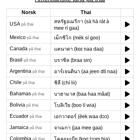
Norsk
Thai
สหรัฐอเมริกา (sà hà rát à
USA
på thai
mee rí gaa)
Mexico
เม็กซิโก (mék sí goo)
på thai
Canada
แคนาดา (kɛɛ naa daa)
på thai
Brasil
บราซิล (braa sin)
på thai
Argentina
อาร์เจนตินา (aa jeen dtì naa)
på thai
Chile
ชิลี (chí lii)
på thai
Bahamas
บาฮามาส (baa haa mâat)
på thai
Bolivia
โบลิเวีย (boo lí wia)
på thai
Ecuador
เอกวาดอร์ (èek waa dɔɔ)
på thai
Jamaica
จาเมกา (jaa mee gaa)
på thai
Colombia
โคลอมเบีย (koo lɔɔm bia)
på thai