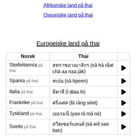
Afrikanske land på thai
Oseaniske land på thai
Europeiske land på thai
Norsk
Thai
Storbritannia
สหราชอาณาจักร (sà hà râat
på
thai
chá aa naa jàk)
Spania
สเปน (sà bpeen)
på thai
Italia
อิตาลี (ì dtaa lii)
på thai
Frankrike
ฝรั่งเศส (fà ràng sèet)
på thai
Tyskland
เยอรมนี (yəə rá má nii)
på thai
สวิตเซอร์แลนด์ (sà wít səə
Sveits
på thai
lɛɛn)