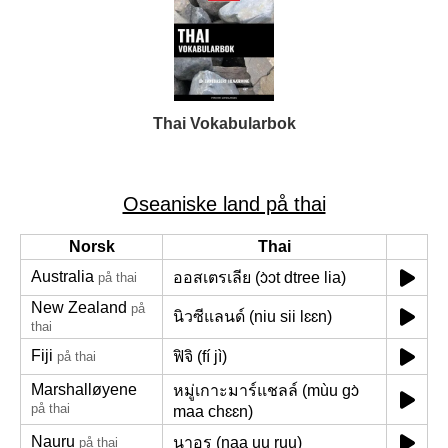
Thai Vokabularbok
Oseaniske land på thai
Norsk
Thai
Australia
ออสเตรเลีย (ɔ̀ɔt dtree lia)
på thai
New Zealand
på
นิวซีแลนด์ (niu sii lɛɛn)
thai
Fiji
ฟิจิ (fí jì)
på thai
Marshalløyene
หมู่เกาะมาร์แชลล์ (mùu gɔ̀
på thai
maa chɛɛn)
Nauru
นาอูรู (naa uu ruu)
på thai