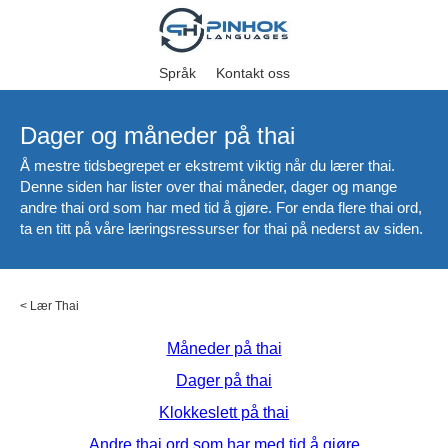
Språk
Kontakt oss
Dager og måneder på thai
Å mestre tidsbegrepet er ekstremt viktig når du lærer thai.
Denne siden har lister over thai måneder, dager og mange
andre thai ord som har med tid å gjøre. For enda flere thai ord,
ta en titt på våre læringsressurser for thai på nederst av siden.
<
Lær Thai
Måneder på thai
Dager på thai
Klokkeslett på thai
Andre thai ord som har med tid å gjøre