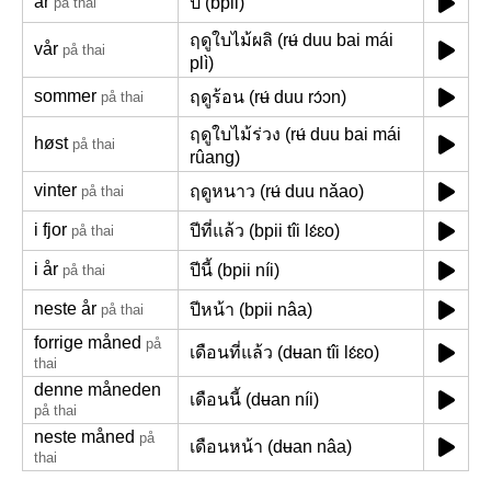
år
ปี (bpii)
på thai
ฤดูใบไม้ผลิ (rʉ́ duu bai mái
vår
på thai
plì)
sommer
ฤดูร้อน (rʉ́ duu rɔ́ɔn)
på thai
ฤดูใบไม้ร่วง (rʉ́ duu bai mái
høst
på thai
rûang)
vinter
ฤดูหนาว (rʉ́ duu nǎao)
på thai
i fjor
ปีที่แล้ว (bpii tîi lɛ́ɛo)
på thai
i år
ปีนี้ (bpii níi)
på thai
neste år
ปีหน้า (bpii nâa)
på thai
forrige måned
på
เดือนที่แล้ว (dʉan tîi lɛ́ɛo)
thai
denne måneden
เดือนนี้ (dʉan níi)
på thai
neste måned
på
เดือนหน้า (dʉan nâa)
thai