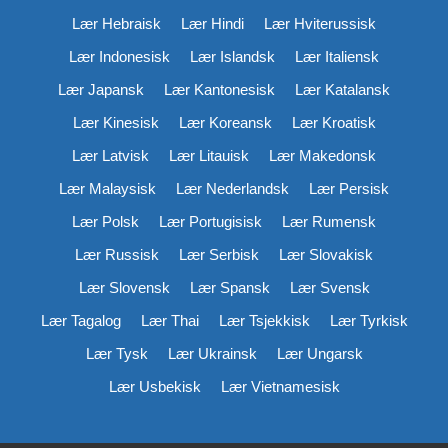
Lær Hebraisk
Lær Hindi
Lær Hviterussisk
Lær Indonesisk
Lær Islandsk
Lær Italiensk
Lær Japansk
Lær Kantonesisk
Lær Katalansk
Lær Kinesisk
Lær Koreansk
Lær Kroatisk
Lær Latvisk
Lær Litauisk
Lær Makedonsk
Lær Malaysisk
Lær Nederlandsk
Lær Persisk
Lær Polsk
Lær Portugisisk
Lær Rumensk
Lær Russisk
Lær Serbisk
Lær Slovakisk
Lær Slovensk
Lær Spansk
Lær Svensk
Lær Tagalog
Lær Thai
Lær Tsjekkisk
Lær Tyrkisk
Lær Tysk
Lær Ukrainsk
Lær Ungarsk
Lær Usbekisk
Lær Vietnamesisk