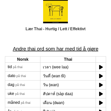
Lær Thai - Hurtig / Lett / Effektivt
Andre thai ord som har med tid å gjøre
Norsk
Thai
tid
เวลา (wee laa)
på thai
dato
วันที่ (wan tîi)
på thai
dag
วัน (wan)
på thai
uke
สัปดาห์ (sàp daa)
på thai
måned
เดือน (dʉan)
på thai