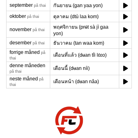
september
กันยายน (gan yaa yon)
på thai
oktober
ตุลาคม (dtù laa kom)
på thai
พฤศจิกายน (prʉ́t sà jì gaa
november
på thai
yon)
desember
ธันวาคม (tan waa kom)
på thai
forrige måned
på
เดือนที่แล้ว (dʉan tîi lɛ́ɛo)
thai
denne måneden
เดือนนี้ (dʉan níi)
på thai
neste måned
på
เดือนหน้า (dʉan nâa)
thai