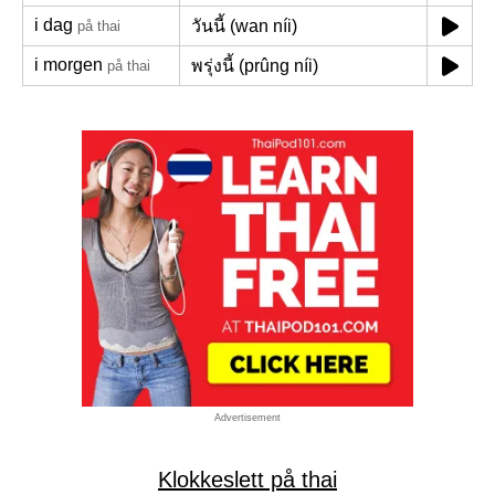
i dag
วันนี้ (wan níi)
på thai
i morgen
พรุ่งนี้ (prûng níi)
på thai
Advertisement
Klokkeslett på thai