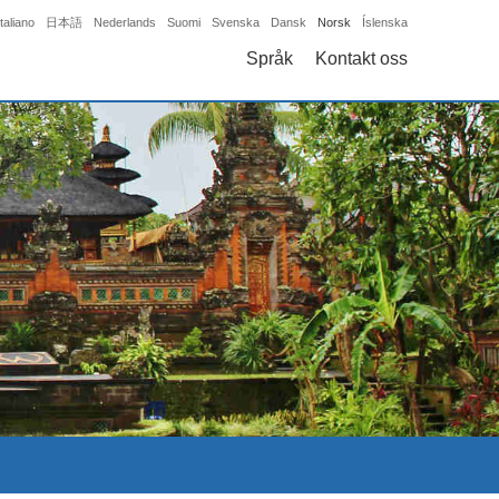
Italiano
日本語
Nederlands
Suomi
Svenska
Dansk
Norsk
Íslenska
Språk
Kontakt oss