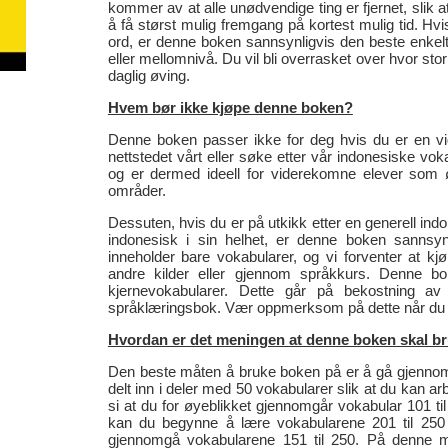
kommer av at alle unødvendige ting er fjernet, slik
å få størst mulig fremgang på kortest mulig tid. Hvis
ord, er denne boken sannsynligvis den beste enkel
eller mellomnivå. Du vil bli overrasket over hvor s
daglig øving.
Hvem bør ikke kjøpe denne boken?
Denne boken passer ikke for deg hvis du er en vid
nettstedet vårt eller søke etter vår indonesiske voka
og er dermed ideell for viderekomne elever som 
områder.
Dessuten, hvis du er på utkikk etter en generell i
indonesisk i sin helhet, er denne boken sannsyn
inneholder bare vokabularer, og vi forventer at k
andre kilder eller gjennom språkkurs. Denne bo
kjernevokabularer. Dette går på bekostning av
språklæringsbok. Vær oppmerksom på dette når du 
Hvordan er det meningen at denne boken skal b
Den beste måten å bruke boken på er å gå gjennom e
delt inn i deler med 50 vokabularer slik at du kan 
si at du for øyeblikket gjennomgår vokabular 101 ti
kan du begynne å lære vokabularene 201 til 250 
gjennomgå vokabularene 151 til 250. På denne m