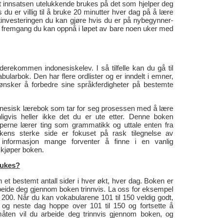
 at innsatsen utelukkende brukes på det som hjelper deg
 du er villig til å bruke 20 minutter hver dag på å lære
tinvesteringen du kan gjøre hvis du er på nybegynner-
tor fremgang du kan oppnå i løpet av bare noen uker med
erekommen indonesiskelev. I så tilfelle kan du gå til
bularbok. Den har flere ordlister og er inndelt i emner,
ønsker å forbedre sine språkferdigheter på bestemte
ndonesisk lærebok som tar for seg prosessen med å lære
ligvis heller ikke det du er ute etter. Denne boken
jøperne lærer ting som grammatikk og uttale enten fra
kens sterke side er fokuset på rask tilegnelse av
 informasjon mange forventer å finne i en vanlig
kjøper boken.
rukes?
t bestemt antall sider i hver økt, hver dag. Boken er
arbeide deg gjennom boken trinnvis. La oss for eksempel
l 200. Når du kan vokabularene 101 til 150 veldig godt,
og neste dag hoppe over 101 til 150 og fortsette å
åten vil du arbeide deg trinnvis gjennom boken, og