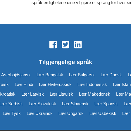
språkferdighetene dine vil gjøre et sprang for hver si
Tilgjengelige språk
 Aserbajdsjansk
Lær Bengalsk
Lær Bulgarsk
Lær Dansk
L
aisk
Lær Hindi
Lær Hviterussisk
Lær Indonesisk
Lær Isla
Kroatisk
Lær Latvisk
Lær Litauisk
Lær Makedonsk
Lær Ma
Lær Serbisk
Lær Slovakisk
Lær Slovensk
Lær Spansk
Lær
Lær Tysk
Lær Ukrainsk
Lær Ungarsk
Lær Usbekisk
Lær 