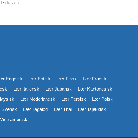
de du lærer.
ær Engelsk
Lær Estisk
Lær Finsk
Lær Fransk
ndsk
Lær Italiensk
Lær Japansk
Lær Kantonesisk
laysisk
Lær Nederlandsk
Lær Persisk
Lær Polsk
 Svensk
Lær Tagalog
Lær Thai
Lær Tsjekkisk
Vietnamesisk