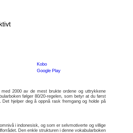
ktivt
Kobo
Google Play
er med 2000 av de mest brukte ordene og uttrykkene
abularboken følger 80/20-regelen, som betyr at du først
ne. Det hjelper deg å oppnå rask fremgang og holde på
omnivå i indonesisk, og som er selvmotiverte og villige
ordforrådet. Den enkle strukturen i denne vokabularboken