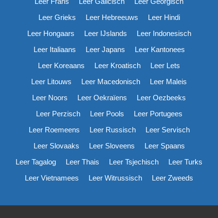
Leer Frans
Leer Galicisch
Leer Georgisch
Leer Grieks
Leer Hebreeuws
Leer Hindi
Leer Hongaars
Leer IJslands
Leer Indonesisch
Leer Italiaans
Leer Japans
Leer Kantonees
Leer Koreaans
Leer Kroatisch
Leer Lets
Leer Litouws
Leer Macedonisch
Leer Maleis
Leer Noors
Leer Oekraïens
Leer Oezbeeks
Leer Perzisch
Leer Pools
Leer Portugees
Leer Roemeens
Leer Russisch
Leer Servisch
Leer Slovaaks
Leer Sloveens
Leer Spaans
Leer Tagalog
Leer Thais
Leer Tsjechisch
Leer Turks
Leer Vietnamees
Leer Witrussisch
Leer Zweeds