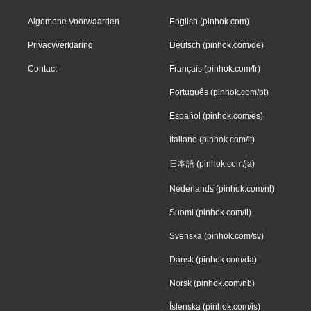
Algemene Voorwaarden
English (pinhok.com)
Privacyverklaring
Deutsch (pinhok.com/de)
Contact
Français (pinhok.com/fr)
Português (pinhok.com/pt)
Español (pinhok.com/es)
Italiano (pinhok.com/it)
日本語 (pinhok.com/ja)
Nederlands (pinhok.com/nl)
Suomi (pinhok.com/fi)
Svenska (pinhok.com/sv)
Dansk (pinhok.com/da)
Norsk (pinhok.com/nb)
Íslenska (pinhok.com/is)