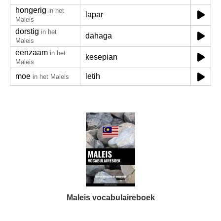
hongerig
in het
lapar
Maleis
dorstig
in het
dahaga
Maleis
eenzaam
in het
kesepian
Maleis
moe
letih
in het Maleis
Maleis vocabulaireboek