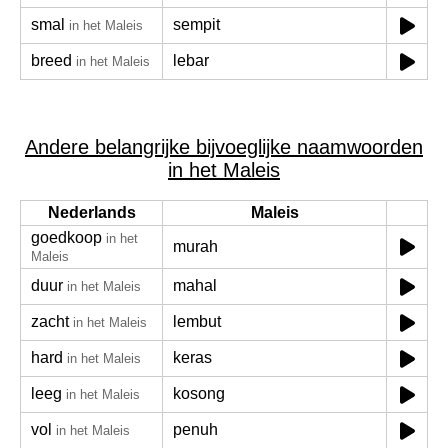
smal
sempit
in het Maleis
breed
lebar
in het Maleis
Andere belangrijke bijvoeglijke naamwoorden
in het Maleis
Nederlands
Maleis
goedkoop
in het
murah
Maleis
duur
mahal
in het Maleis
zacht
lembut
in het Maleis
hard
keras
in het Maleis
leeg
kosong
in het Maleis
vol
penuh
in het Maleis