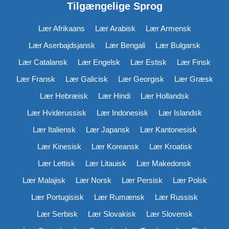
Tilgængelige Sprog
Lær Afrikaans
Lær Arabisk
Lær Armensk
Lær Aserbajdsjansk
Lær Bengali
Lær Bulgarsk
Lær Catalansk
Lær Engelsk
Lær Estisk
Lær Finsk
Lær Fransk
Lær Galicisk
Lær Georgisk
Lær Græsk
Lær Hebræisk
Lær Hindi
Lær Hollandsk
Lær Hviderussisk
Lær Indonesisk
Lær Islandsk
Lær Italiensk
Lær Japansk
Lær Kantonesisk
Lær Kinesisk
Lær Koreansk
Lær Kroatisk
Lær Lettisk
Lær Litauisk
Lær Makedonsk
Lær Malajisk
Lær Norsk
Lær Persisk
Lær Polsk
Lær Portugisisk
Lær Rumænsk
Lær Russisk
Lær Serbisk
Lær Slovakisk
Lær Slovensk