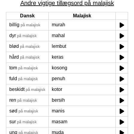
Andre vigtige tillægsord på malajisk
Dansk
Malajisk
billig
murah
på malajisk
dyr
mahal
på malajisk
blød
lembut
på malajisk
hård
keras
på malajisk
tom
kosong
på malajisk
fuld
penuh
på malajisk
beskidt
kotor
på malajisk
ren
bersih
på malajisk
sød
manis
på malajisk
sur
masam
på malajisk
ung
muda
på malajisk