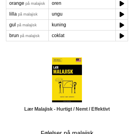
orange
oren
på malajisk
lilla
ungu
på malajisk
gul
kuning
på malajisk
brun
coklat
på malajisk
Lær Malajisk - Hurtigt / Nemt / Effektivt
Følelser på malajisk