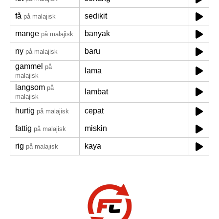
få
sedikit
på malajisk
mange
banyak
på malajisk
ny
baru
på malajisk
gammel
på
lama
malajisk
langsom
på
lambat
malajisk
hurtig
cepat
på malajisk
fattig
miskin
på malajisk
rig
kaya
på malajisk