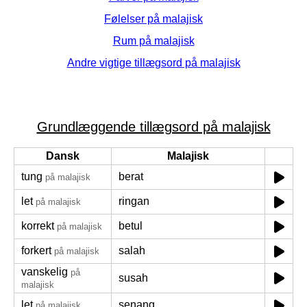
Følelser på malajisk
Rum på malajisk
Andre vigtige tillægsord på malajisk
Grundlæggende tillægsord på malajisk
Dansk
Malajisk
tung
berat
på malajisk
let
ringan
på malajisk
korrekt
betul
på malajisk
forkert
salah
på malajisk
vanskelig
på
susah
malajisk
let
senang
på malajisk