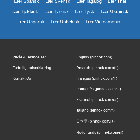
Lær Spansk
Lær Svensk
Lær Tagalog
Lær Thai
Lær Tjekkisk
Lær Tyrkisk
Lær Tysk
Lær Ukrainsk
Lær Ungarsk
Lær Usbekisk
Lær Vietnamesisk
Vilkår & Betingelser
English (pinhok.com)
Fortrolighedserklæring
Deutsch (pinhok.com/de)
Kontakt Os
Français (pinhok.com/fr)
Português (pinhok.com/pt)
Español (pinhok.com/es)
Italiano (pinhok.com/it)
日本語 (pinhok.com/ja)
Nederlands (pinhok.com/nl)