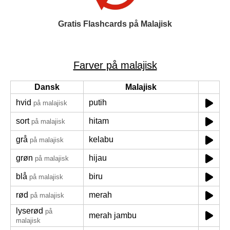
Gratis Flashcards på Malajisk
Farver på malajisk
Dansk
Malajisk
hvid
putih
på malajisk
sort
hitam
på malajisk
grå
kelabu
på malajisk
grøn
hijau
på malajisk
blå
biru
på malajisk
rød
merah
på malajisk
lyserød
på
merah jambu
malajisk