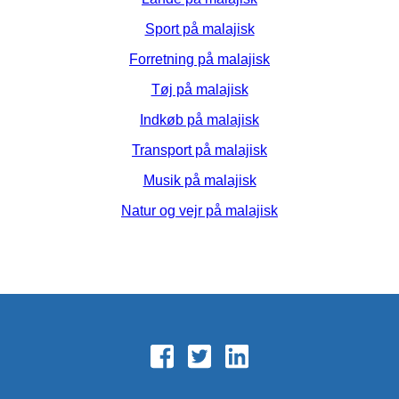
Sport på malajisk
Forretning på malajisk
Tøj på malajisk
Indkøb på malajisk
Transport på malajisk
Musik på malajisk
Natur og vejr på malajisk