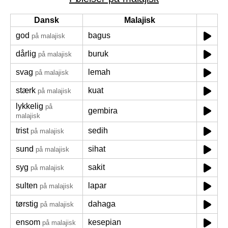
Dansk
Malajisk
god
bagus
på malajisk
dårlig
buruk
på malajisk
svag
lemah
på malajisk
stærk
kuat
på malajisk
lykkelig
på
gembira
malajisk
trist
sedih
på malajisk
sund
sihat
på malajisk
syg
sakit
på malajisk
sulten
lapar
på malajisk
tørstig
dahaga
på malajisk
ensom
kesepian
på malajisk