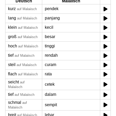
Deutsch
Malaiisch
kurz
pendek
auf Malaiisch
lang
panjang
auf Malaiisch
klein
kecil
auf Malaiisch
groß
besar
auf Malaiisch
hoch
tinggi
auf Malaiisch
tief
rendah
auf Malaiisch
steil
curam
auf Malaiisch
flach
rata
auf Malaiisch
seicht
auf
cetek
Malaiisch
tief
dalam
auf Malaiisch
schmal
auf
sempit
Malaiisch
breit
lebar
auf Malaiisch