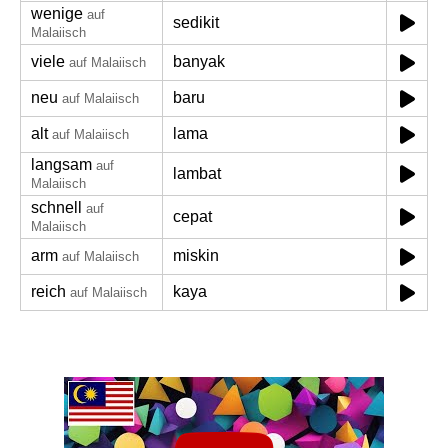
wenige
auf
sedikit
Malaiisch
viele
banyak
auf Malaiisch
neu
baru
auf Malaiisch
alt
lama
auf Malaiisch
langsam
auf
lambat
Malaiisch
schnell
auf
cepat
Malaiisch
arm
miskin
auf Malaiisch
reich
kaya
auf Malaiisch