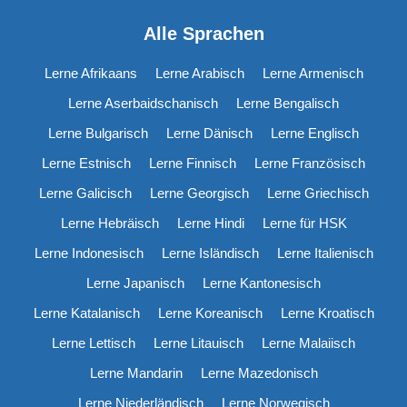
Alle Sprachen
Lerne Afrikaans
Lerne Arabisch
Lerne Armenisch
Lerne Aserbaidschanisch
Lerne Bengalisch
Lerne Bulgarisch
Lerne Dänisch
Lerne Englisch
Lerne Estnisch
Lerne Finnisch
Lerne Französisch
Lerne Galicisch
Lerne Georgisch
Lerne Griechisch
Lerne Hebräisch
Lerne Hindi
Lerne für HSK
Lerne Indonesisch
Lerne Isländisch
Lerne Italienisch
Lerne Japanisch
Lerne Kantonesisch
Lerne Katalanisch
Lerne Koreanisch
Lerne Kroatisch
Lerne Lettisch
Lerne Litauisch
Lerne Malaiisch
Lerne Mandarin
Lerne Mazedonisch
Lerne Niederländisch
Lerne Norwegisch