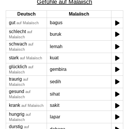
Gefühle auf Malaiisch
Deutsch
Malaiisch
gut
bagus
auf Malaiisch
schlecht
auf
buruk
Malaiisch
schwach
auf
lemah
Malaiisch
stark
kuat
auf Malaiisch
glücklich
auf
gembira
Malaiisch
traurig
auf
sedih
Malaiisch
gesund
auf
sihat
Malaiisch
krank
sakit
auf Malaiisch
hungrig
auf
lapar
Malaiisch
durstig
auf