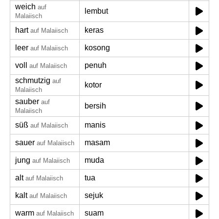
weich
auf
lembut
Malaiisch
hart
keras
auf Malaiisch
leer
kosong
auf Malaiisch
voll
penuh
auf Malaiisch
schmutzig
auf
kotor
Malaiisch
sauber
auf
bersih
Malaiisch
süß
manis
auf Malaiisch
sauer
masam
auf Malaiisch
jung
muda
auf Malaiisch
alt
tua
auf Malaiisch
kalt
sejuk
auf Malaiisch
warm
suam
auf Malaiisch