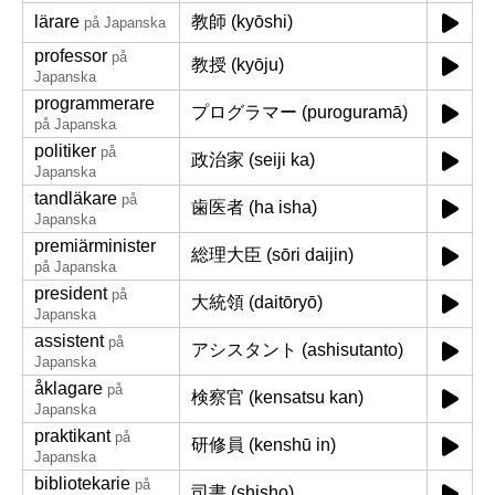
lärare
教師 (kyōshi)
på Japanska
professor
på
教授 (kyōju)
Japanska
programmerare
プログラマー (puroguramā)
på Japanska
politiker
på
政治家 (seiji ka)
Japanska
tandläkare
på
歯医者 (ha isha)
Japanska
premiärminister
総理大臣 (sōri daijin)
på Japanska
president
på
大統領 (daitōryō)
Japanska
assistent
på
アシスタント (ashisutanto)
Japanska
åklagare
på
検察官 (kensatsu kan)
Japanska
praktikant
på
研修員 (kenshū in)
Japanska
bibliotekarie
på
司書 (shisho)