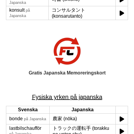
Japanska
konsult
コンサルタント
på
Japanska
(konsarutanto)
Gratis Japanska Memoreringskort
Fysiska yrken på japanska
Svenska
Japanska
bonde
農家 (nōka)
på Japanska
lastbilschaufför
トラックの運転手 (torakku
på Japanska