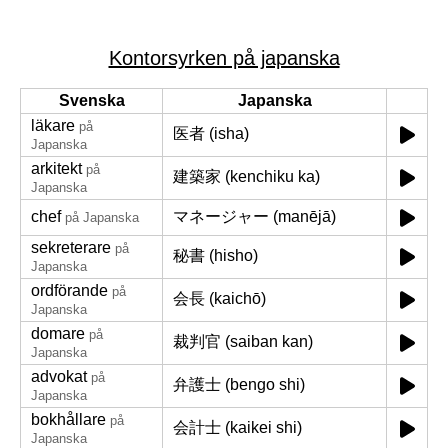
Kontorsyrken på japanska
Svenska
Japanska
läkare
på
医者 (isha)
Japanska
arkitekt
på
建築家 (kenchiku ka)
Japanska
chef
マネージャー (manējā)
på Japanska
sekreterare
på
秘書 (hisho)
Japanska
ordförande
på
会長 (kaichō)
Japanska
domare
på
裁判官 (saiban kan)
Japanska
advokat
på
弁護士 (bengo shi)
Japanska
bokhållare
på
会計士 (kaikei shi)
Japanska