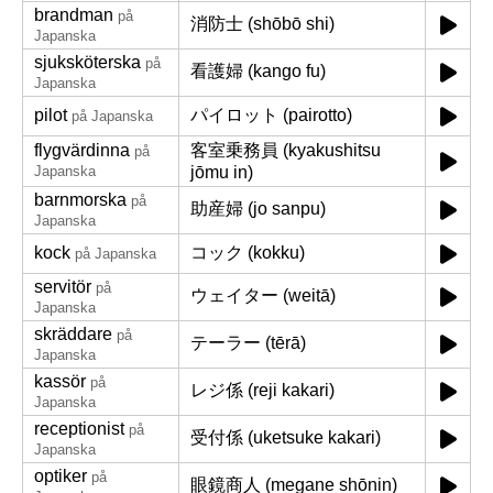
brandman
på
消防士 (shōbō shi)
Japanska
sjuksköterska
på
看護婦 (kango fu)
Japanska
pilot
パイロット (pairotto)
på Japanska
flygvärdinna
客室乗務員 (kyakushitsu
på
Japanska
jōmu in)
barnmorska
på
助産婦 (jo sanpu)
Japanska
kock
コック (kokku)
på Japanska
servitör
på
ウェイター (weitā)
Japanska
skräddare
på
テーラー (tērā)
Japanska
kassör
på
レジ係 (reji kakari)
Japanska
receptionist
på
受付係 (uketsuke kakari)
Japanska
optiker
på
眼鏡商人 (megane shōnin)