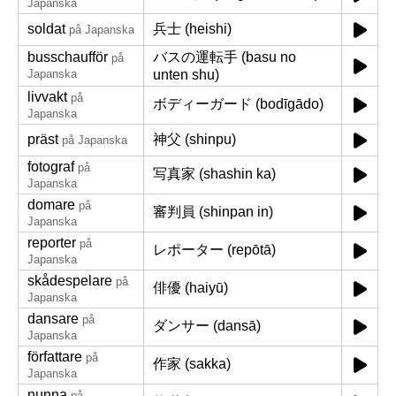
Japanska
soldat
兵士 (heishi)
på Japanska
busschaufför
バスの運転手 (basu no
på
Japanska
unten shu)
livvakt
på
ボディーガード (bodīgādo)
Japanska
präst
神父 (shinpu)
på Japanska
fotograf
på
写真家 (shashin ka)
Japanska
domare
på
審判員 (shinpan in)
Japanska
reporter
på
レポーター (repōtā)
Japanska
skådespelare
på
俳優 (haiyū)
Japanska
dansare
på
ダンサー (dansā)
Japanska
författare
på
作家 (sakka)
Japanska
nunna
på