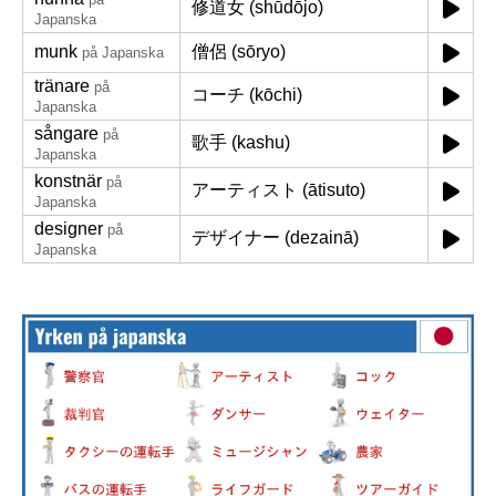
修道女 (shūdōjo)
Japanska
munk
僧侶 (sōryo)
på Japanska
tränare
på
コーチ (kōchi)
Japanska
sångare
på
歌手 (kashu)
Japanska
konstnär
på
アーティスト (ātisuto)
Japanska
designer
på
デザイナー (dezainā)
Japanska