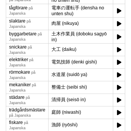
no unten shu)
tågförare
電車の運転手 (densha no
på
Japanska
unten shu)
slaktare
på
肉屋 (nikuya)
Japanska
byggarbetare
土木作業員 (doboku sagyō
på
Japanska
in)
snickare
på
大工 (daiku)
Japanska
elektriker
på
電気技師 (denki gishi)
Japanska
rörmokare
på
水道屋 (suidō ya)
Japanska
mekaniker
på
整備士 (seibi shi)
Japanska
städare
på
清掃員 (seisō in)
Japanska
trädgårdsmästare
庭師 (niwashi)
på Japanska
fiskare
på
漁師 (ryōshi)
Japanska