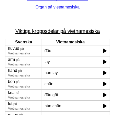
Organ på vietnamesiska
Viktiga kroppsdelar på vietnamesiska
Svenska
Vietnamesiska
huvud
på
đầu
Vietnamesiska
arm
på
tay
Vietnamesiska
hand
på
bàn tay
Vietnamesiska
ben
på
chân
Vietnamesiska
knä
på
đầu gối
Vietnamesiska
fot
på
bàn chân
Vietnamesiska
mage
på