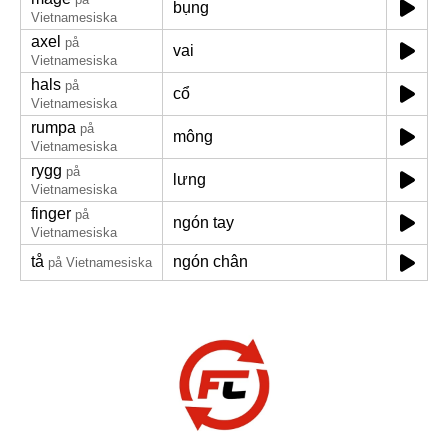
bụng
Vietnamesiska
axel
på
vai
Vietnamesiska
hals
på
cổ
Vietnamesiska
rumpa
på
mông
Vietnamesiska
rygg
på
lưng
Vietnamesiska
finger
på
ngón tay
Vietnamesiska
tå
ngón chân
på Vietnamesiska