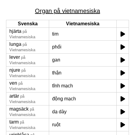
Organ på vietnamesiska
Svenska
Vietnamesiska
hjärta
på
tim
Vietnamesiska
lunga
på
phổi
Vietnamesiska
lever
på
gan
Vietnamesiska
njure
på
thận
Vietnamesiska
ven
på
tĩnh mạch
Vietnamesiska
artär
på
động mạch
Vietnamesiska
magsäck
på
dạ dày
Vietnamesiska
tarm
på
ruột
Vietnamesiska
urinblåsa