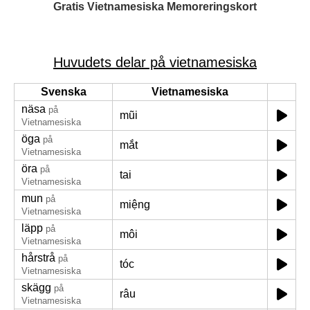
Gratis Vietnamesiska Memoreringskort
Huvudets delar på vietnamesiska
Svenska
Vietnamesiska
näsa
på
mũi
Vietnamesiska
öga
på
mắt
Vietnamesiska
öra
på
tai
Vietnamesiska
mun
på
miệng
Vietnamesiska
läpp
på
môi
Vietnamesiska
hårstrå
på
tóc
Vietnamesiska
skägg
på
râu
Vietnamesiska