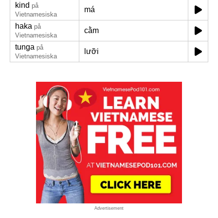
kind
på
má
Vietnamesiska
haka
på
cằm
Vietnamesiska
tunga
på
lưỡi
Vietnamesiska
Advertisement