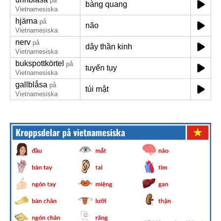
på
bàng quang
Vietnamesiska
hjärna
på
não
Vietnamesiska
nerv
på
dây thần kinh
Vietnamesiska
bukspottkörtel
på
tuyến tụy
Vietnamesiska
gallblåsa
på
túi mật
Vietnamesiska