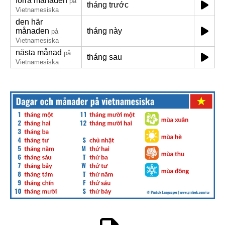
förra månaden
på
tháng trước
Vietnamesiska
den här
månaden
tháng này
på
Vietnamesiska
nästa månad
på
tháng sau
Vietnamesiska