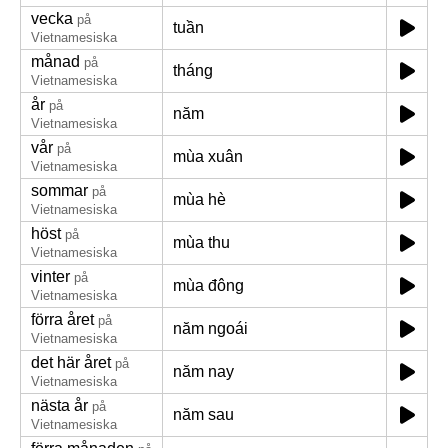
vecka
på
tuần
Vietnamesiska
månad
på
tháng
Vietnamesiska
år
på
năm
Vietnamesiska
vår
på
mùa xuân
Vietnamesiska
sommar
på
mùa hè
Vietnamesiska
höst
på
mùa thu
Vietnamesiska
vinter
på
mùa đông
Vietnamesiska
förra året
på
năm ngoái
Vietnamesiska
det här året
på
năm nay
Vietnamesiska
nästa år
på
năm sau
Vietnamesiska