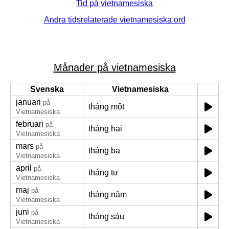
Tid på vietnamesiska
Andra tidsrelaterade vietnamesiska ord
Månader på vietnamesiska
Svenska
Vietnamesiska
januari
på
tháng một
Vietnamesiska
februari
på
tháng hai
Vietnamesiska
mars
på
tháng ba
Vietnamesiska
april
på
tháng tư
Vietnamesiska
maj
på
tháng năm
Vietnamesiska
juni
på
tháng sáu
Vietnamesiska