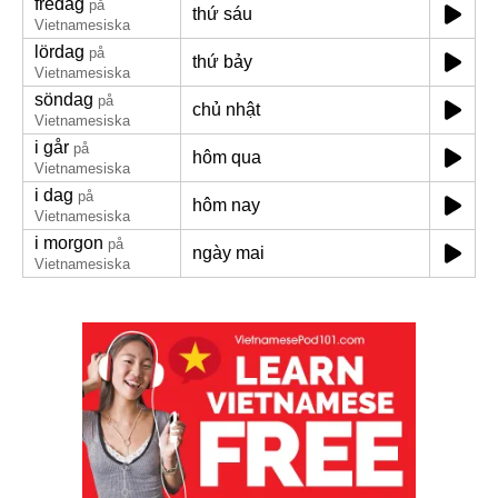
fredag
på
thứ sáu
Vietnamesiska
lördag
på
thứ bảy
Vietnamesiska
söndag
på
chủ nhật
Vietnamesiska
i går
på
hôm qua
Vietnamesiska
i dag
på
hôm nay
Vietnamesiska
i morgon
på
ngày mai
Vietnamesiska