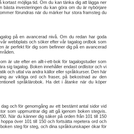
å kortast möjliga tid. Om du kan tänka dig att lägga ner
en bästa investeringen du kan göra om du är nybörjare
 kommer förundras när du märker hur stora framsteg du
 tagalog på en avancerad nivå. Om du redan har goda
l vår webbplats och söker efter vår tagalog ordbok som
Den är perfekt för dig som befinner dig på en avancerad
områden.
 är ute efter en allt-i-ett-bok för tagalogstudier som
ra sig tagalog. Boken innehåller endast ordlistor och vi
ik och uttal via andra källor eller språkkurser. Den här
ning av viktiga ord och fraser, på bekostnad av den
ntionell språklärobok. Ha det i åtanke när du köper
 dag och för genomgång av ett bestämt antal sidor vid
dlistor som uppmuntrar dig att gå igenom boken stegvis.
l 200. När du känner dig säker på orden från 101 till 150
 hoppa över 101 till 150 och fortsätta repetera ord och
m boken steg för steg, och dina språkkunskaper ökar för