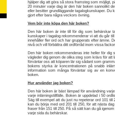
hjälper dig att göra så stora framsteg som möjligt, p
20 minuter varje dag är den här boken sannolikt d
eller besitter grundläggande tagalogkunskaper. Du
gjort efter bara några veckors övning.
Vem bör inte köpa den här boken?
Den här boken är inte till för dig som behärskar
kunskaper i tagalog rekommenderar vi att du går til
innehåller fler ord och har grupperats efter ämne. 
nivå och vill förbättra ditt ordförråd inom vissa fack
Den här boken rekommenderas inte heller för dig som
vägleder dig genom de olika steg som krävs för att lä
förväntar oss att köparen lär sig sådant som grammat
bokens styrka är koncentrationen på snabb inlär
information som många förväntar sig av en konve
boken.
Hur använder jag boken?
Den här boken är bäst lämpad för användning varje
varje inlärningstillfälle. Boken är uppdelad i 50 or
Säg till exempel att du just nu repeterar ord 101 til
kan du börja med ord 201 till 250, för att nästa dag
fraser från 151 till 250. På så sätt kan du gå igeno
varje sida du behärskar.