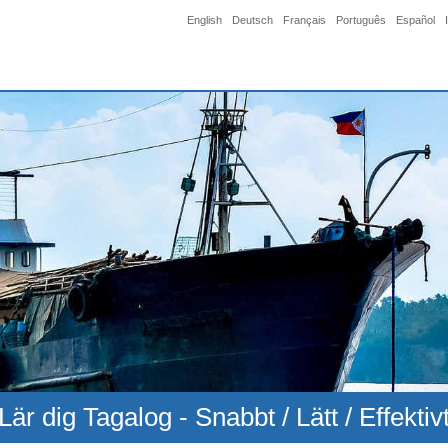
English
Deutsch
Français
Português
Español
Lär dig Tagalog - Snabbt / Lätt / Effektiv