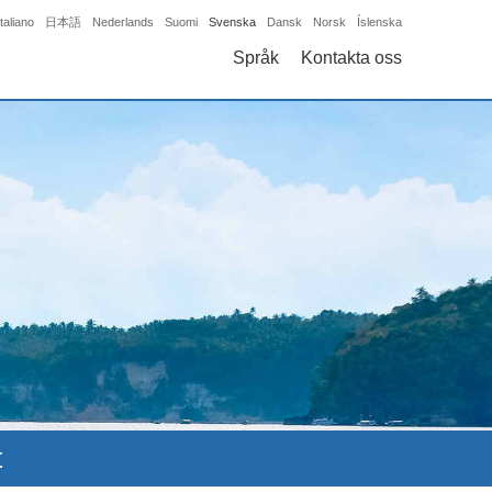
Italiano
日本語
Nederlands
Suomi
Svenska
Dansk
Norsk
Íslenska
Språk
Kontakta oss
t