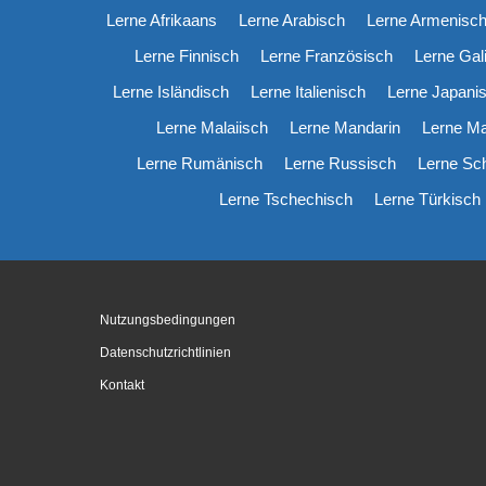
Lerne Afrikaans
Lerne Arabisch
Lerne Armenisc
Lerne Finnisch
Lerne Französisch
Lerne Gal
Lerne Isländisch
Lerne Italienisch
Lerne Japani
Lerne Malaiisch
Lerne Mandarin
Lerne M
Lerne Rumänisch
Lerne Russisch
Lerne Sc
Lerne Tschechisch
Lerne Türkisch
Nutzungsbedingungen
Datenschutzrichtlinien
Kontakt