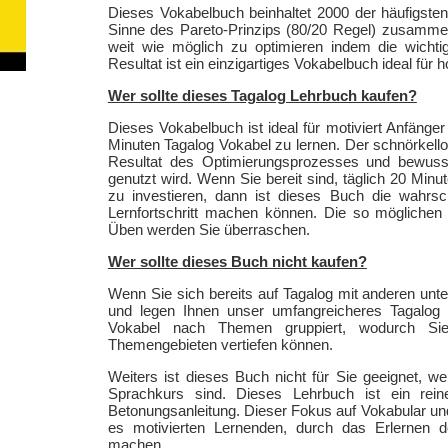
Dieses Vokabelbuch beinhaltet 2000 der häufigs
Sinne des Pareto-Prinzips (80/20 Regel) zusammen
weit wie möglich zu optimieren indem die wicht
Resultat ist ein einzigartiges Vokabelbuch ideal für 
Wer sollte dieses Tagalog Lehrbuch kaufen?
Dieses Vokabelbuch ist ideal für motiviert Anfänger 
Minuten Tagalog Vokabel zu lernen. Der schnörkello
Resultat des Optimierungsprozesses und bewusst
genutzt wird. Wenn Sie bereit sind, täglich 20 Min
zu investieren, dann ist dieses Buch die wahrsch
Lernfortschritt machen können. Die so möglichen 
Üben werden Sie überraschen.
Wer sollte dieses Buch nicht kaufen?
Wenn Sie sich bereits auf Tagalog mit anderen unt
und legen Ihnen unser umfangreicheres Tagalog
Vokabel nach Themen gruppiert, wodurch Sie
Themengebieten vertiefen können.
Weiters ist dieses Buch nicht für Sie geeignet, 
Sprachkurs sind. Dieses Lehrbuch ist ein re
Betonungsanleitung. Dieser Fokus auf Vokabular un
es motivierten Lernenden, durch das Erlernen de
machen.