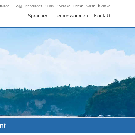
Italiano
日本語
Nederlands
Suomi
Svenska
Dansk
Norsk
Íslenska
Sprachen
Lernressourcen
Kontakt
nt