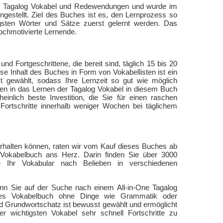
ten Tagalog Vokabel und Redewendungen und wurde im
gestellt. Ziel des Buches ist es, den Lernprozess so
igsten Wörter und Sätze zuerst gelernt werden. Das
hochmotivierte Lernende.
und Fortgeschrittene, die bereit sind, täglich 15 bis 20
se Inhalt des Buches in Form von Vokabellisten ist ein
 gewählt, sodass Ihre Lernzeit so gut wie möglich
uten in das Lernen der Tagalog Vokabel in diesem Buch
einlich beste Investition, die Sie für einen raschen
Fortschritte innerhalb weniger Wochen bei täglichem
erhalten können, raten wir vom Kauf dieses Buches ab
 Vokabelbuch ans Herz. Darin finden Sie über 3000
 Ihr Vokabular nach Belieben in verschiedenen
wenn Sie auf der Suche nach einem All-in-One Tagalog
ines Vokabelbuch ohne Dinge wie Grammatik oder
d Grundwortschatz ist bewusst gewählt und ermöglicht
r wichtigsten Vokabel sehr schnell Fortschritte zu