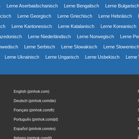
h
Lerne Aserbaidschanisch
Lerne Bengalisch
Lerne Bulgarisc
icisch
Lerne Georgisch
Lerne Griechisch
Lerne Hebräisch
sch
Lerne Kantonesisch
Lerne Katalanisch
Lerne Koreanisch
azedonisch
Lerne Niederländisch
Lerne Norwegisch
Lerne Pe
hwedisch
Lerne Serbisch
Lerne Slowakisch
Lerne Slowenisc
Lerne Ukrainisch
Lerne Ungarisch
Lerne Usbekisch
Lerne
English (pinhok.com)
Deutsch (pinhok.com/de)
Français (pinhok.com/fr)
Português (pinhok.com/pt)
Español (pinhok.com/es)
Italiano (pinhok.com/it)