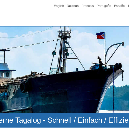
English
Deutsch
Français
Português
Español
erne Tagalog - Schnell / Einfach / Effizie