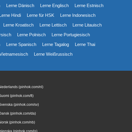
h
Lerne Dänisch
Lerne Englisch
Lerne Estnisch
Lerne Hindi
Lerne für HSK
Lerne Indonesisch
Lerne Kroatisch
Lerne Lettisch
Lerne Litauisch
rsisch
Lerne Polnisch
Lerne Portugiesisch
h
Lerne Spanisch
Lerne Tagalog
Lerne Thai
 Vietnamesisch
Lerne Weißrussisch
Nederlands (pinhok.com/nl)
Suomi (pinhok.com/fi)
Svenska (pinhok.com/sv)
Dansk (pinhok.com/da)
Norsk (pinhok.com/nb)
Íslenska (pinhok.com/is)