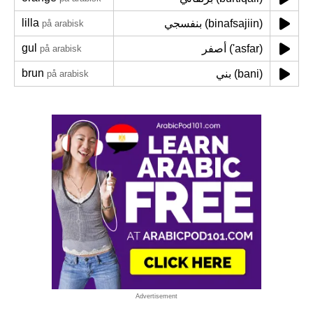
lilla
بنفسجي (binafsajiin)
på arabisk
gul
أصفر ('asfar)
på arabisk
brun
بني (bani)
på arabisk
Advertisement