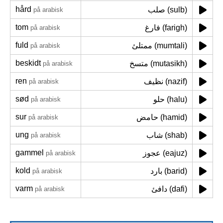
hård
صلب (sulb)
på arabisk
tom
فارغ (farigh)
på arabisk
fuld
ممتلئ (mumtali)
på arabisk
beskidt
متسخ (mutasikh)
på arabisk
ren
نظيف (nazif)
på arabisk
sød
حلو (halu)
på arabisk
sur
حامض (hamid)
på arabisk
ung
شاب (shab)
på arabisk
gammel
عجوز (eajuz)
på arabisk
kold
بارد (barid)
på arabisk
varm
دافئ (dafi)
på arabisk