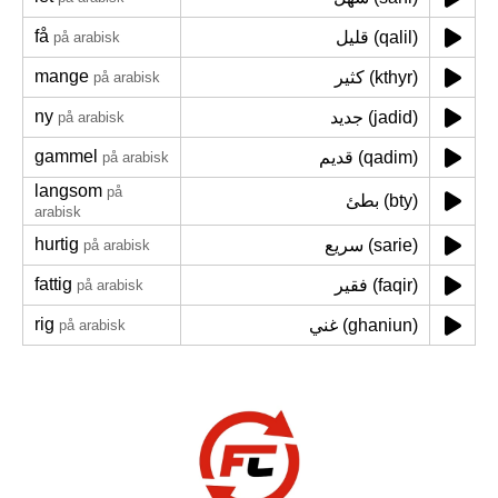
få
قليل (qalil)
på arabisk
mange
كثير (kthyr)
på arabisk
ny
جديد (jadid)
på arabisk
gammel
قديم (qadim)
på arabisk
langsom
på
بطئ (bty)
arabisk
hurtig
سريع (sarie)
på arabisk
fattig
فقير (faqir)
på arabisk
rig
غني (ghaniun)
på arabisk