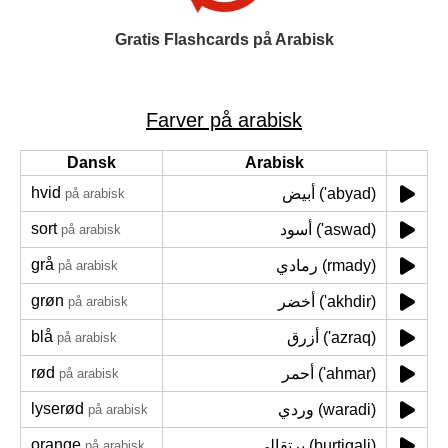
Gratis Flashcards på Arabisk
Farver på arabisk
Dansk
Arabisk
hvid
أبيض ('abyad)
på arabisk
sort
أسود ('aswad)
på arabisk
grå
رمادي (rmady)
på arabisk
grøn
أخضر ('akhdir)
på arabisk
blå
أزرق ('azraq)
på arabisk
rød
أحمر ('ahmar)
på arabisk
lyserød
وردي (waradi)
på arabisk
orange
برتقالي (burtiqali)
på arabisk