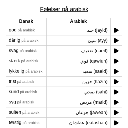
Følelser på arabisk
Dansk
Arabisk
god
جيد (jayid)
på arabisk
dårlig
سيئ (syy)
på arabisk
svag
ضعيف (daeif)
på arabisk
stærk
قوي (qawiun)
på arabisk
lykkelig
سعيد (saeid)
på arabisk
trist
حزين (hazin)
på arabisk
sund
صحي (sahi)
på arabisk
syg
مريض (marid)
på arabisk
sulten
جوعان (jawean)
på arabisk
tørstig
عطشان (eatashan)
på arabisk