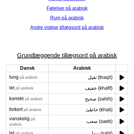
Følelser på arabisk
Rum på arabisk
Andre vigtige tillægsord på arabisk
Grundlæggende tillægsord på arabisk
Dansk
Arabisk
tung
ثقيل (thaqil)
på arabisk
let
خفيف (khafif)
på arabisk
korrekt
صحيح (sahih)
på arabisk
forkert
خاطئ (khati)
på arabisk
vanskelig
på
صعب (saeb)
arabisk
let
سهل (sahl)
på arabisk