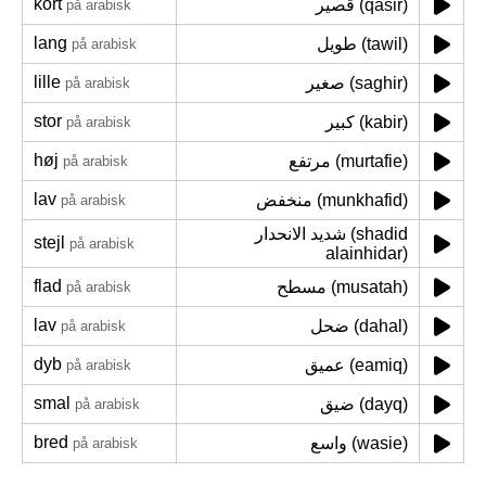
kort
قصير (qasir)
på arabisk
lang
طويل (tawil)
på arabisk
lille
صغير (saghir)
på arabisk
stor
كبير (kabir)
på arabisk
høj
مرتفع (murtafie)
på arabisk
lav
منخفض (munkhafid)
på arabisk
شديد الانحدار (shadid
stejl
på arabisk
alainhidar)
flad
مسطح (musatah)
på arabisk
lav
ضحل (dahal)
på arabisk
dyb
عميق (eamiq)
på arabisk
smal
ضيق (dayq)
på arabisk
bred
واسع (wasie)
på arabisk