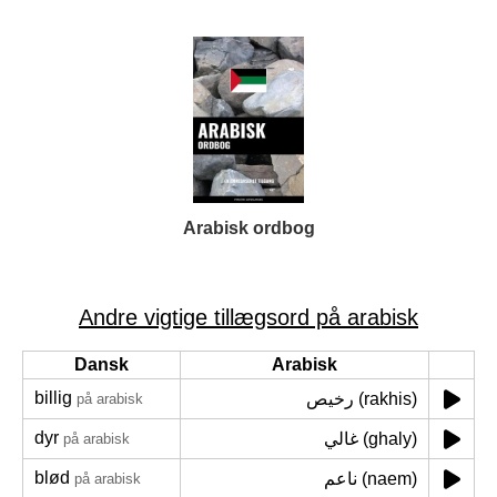
Arabisk ordbog
Andre vigtige tillægsord på arabisk
Dansk
Arabisk
billig
رخيص (rakhis)
på arabisk
dyr
غالي (ghaly)
på arabisk
blød
ناعم (naem)
på arabisk