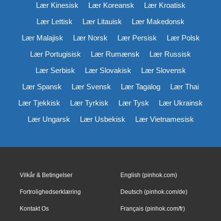
Lær Kinesisk
Lær Koreansk
Lær Kroatisk
Lær Lettisk
Lær Litauisk
Lær Makedonsk
Lær Malajisk
Lær Norsk
Lær Persisk
Lær Polsk
Lær Portugisisk
Lær Rumænsk
Lær Russisk
Lær Serbisk
Lær Slovakisk
Lær Slovensk
Lær Spansk
Lær Svensk
Lær Tagalog
Lær Thai
Lær Tjekkisk
Lær Tyrkisk
Lær Tysk
Lær Ukrainsk
Lær Ungarsk
Lær Usbekisk
Lær Vietnamesisk
Vilkår & Betingelser
English (pinhok.com)
Fortrolighedserklæring
Deutsch (pinhok.com/de)
Kontakt Os
Français (pinhok.com/fr)