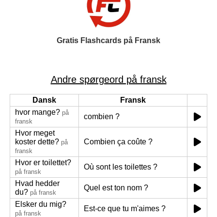
Gratis Flashcards på Fransk
Andre spørgeord på fransk
Dansk
Fransk
hvor mange?
på
combien ?
fransk
Hvor meget
koster dette?
Combien ça coûte ?
på
fransk
Hvor er toilettet?
Où sont les toilettes ?
på fransk
Hvad hedder
Quel est ton nom ?
du?
på fransk
Elsker du mig?
Est-ce que tu m'aimes ?
på fransk