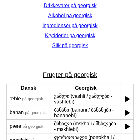
Drikkevarer på georgisk
Alkohol på georgisk
Ingredienser på georgisk
Krydderier på georgisk
Slik på georgisk
Frugter på georgisk
Dansk
Georgisk
ვაშლი (vashli / ვაშლები -
æble
på georgisk
vashlebi)
ბანანი (banani / ბანანები -
banan
på georgisk
bananebi)
მსხალი (mskhali / მსხლები
pære
på georgisk
- mskhlebi)
ფორთოხალი (portokhali /