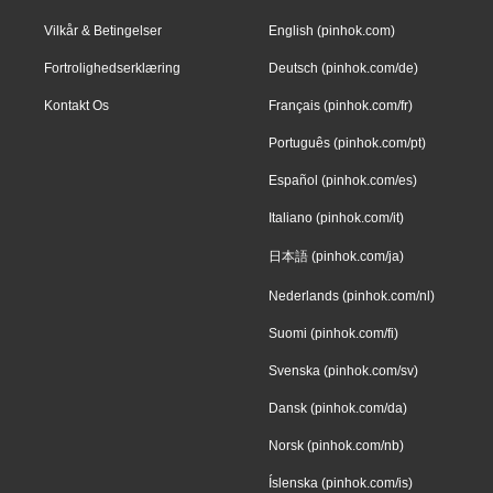
Vilkår & Betingelser
English (pinhok.com)
Fortrolighedserklæring
Deutsch (pinhok.com/de)
Kontakt Os
Français (pinhok.com/fr)
Português (pinhok.com/pt)
Español (pinhok.com/es)
Italiano (pinhok.com/it)
日本語 (pinhok.com/ja)
Nederlands (pinhok.com/nl)
Suomi (pinhok.com/fi)
Svenska (pinhok.com/sv)
Dansk (pinhok.com/da)
Norsk (pinhok.com/nb)
Íslenska (pinhok.com/is)