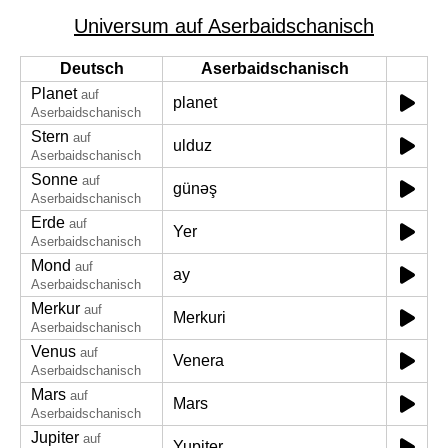
Universum auf Aserbaidschanisch
Deutsch
Aserbaidschanisch
Planet
auf
planet
Aserbaidschanisch
Stern
auf
ulduz
Aserbaidschanisch
Sonne
auf
günəş
Aserbaidschanisch
Erde
auf
Yer
Aserbaidschanisch
Mond
auf
ay
Aserbaidschanisch
Merkur
auf
Merkuri
Aserbaidschanisch
Venus
auf
Venera
Aserbaidschanisch
Mars
auf
Mars
Aserbaidschanisch
Jupiter
auf
Yupiter