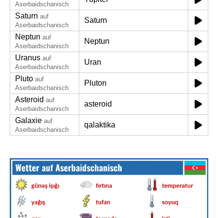
Aserbaidschanisch
Saturn
auf
Saturn
Aserbaidschanisch
Neptun
auf
Neptun
Aserbaidschanisch
Uranus
auf
Uran
Aserbaidschanisch
Pluto
auf
Pluton
Aserbaidschanisch
Asteroid
auf
asteroid
Aserbaidschanisch
Galaxie
auf
qalaktika
Aserbaidschanisch