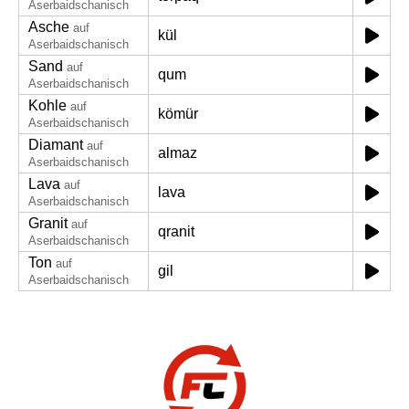
Aserbaidschanisch
Asche
auf
kül
Aserbaidschanisch
Sand
auf
qum
Aserbaidschanisch
Kohle
auf
kömür
Aserbaidschanisch
Diamant
auf
almaz
Aserbaidschanisch
Lava
auf
lava
Aserbaidschanisch
Granit
auf
qranit
Aserbaidschanisch
Ton
auf
gil
Aserbaidschanisch