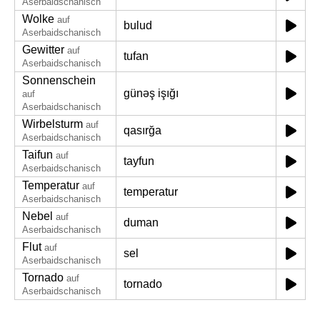
Aserbaidschanisch
Wolke
auf
bulud
Aserbaidschanisch
Gewitter
auf
tufan
Aserbaidschanisch
Sonnenschein
günəş işığı
auf
Aserbaidschanisch
Wirbelsturm
auf
qasırğa
Aserbaidschanisch
Taifun
auf
tayfun
Aserbaidschanisch
Temperatur
auf
temperatur
Aserbaidschanisch
Nebel
auf
duman
Aserbaidschanisch
Flut
auf
sel
Aserbaidschanisch
Tornado
auf
tornado
Aserbaidschanisch