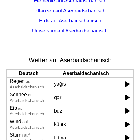
Elemente auf Aserbaidschanisch
Pflanzen auf Aserbaidschanisch
Erde auf Aserbaidschanisch
Universum auf Aserbaidschanisch
Wetter auf Aserbaidschanisch
Deutsch
Aserbaidschanisch
Regen
auf
yağış
Aserbaidschanisch
Schnee
auf
qar
Aserbaidschanisch
Eis
auf
buz
Aserbaidschanisch
Wind
auf
külək
Aserbaidschanisch
Sturm
auf
fırtına