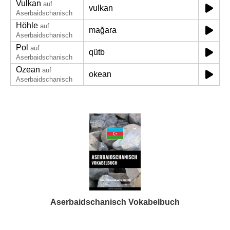
Vulkan
auf
vulkan
Aserbaidschanisch
Höhle
auf
mağara
Aserbaidschanisch
Pol
auf
qütb
Aserbaidschanisch
Ozean
auf
okean
Aserbaidschanisch
Aserbaidschanisch Vokabelbuch