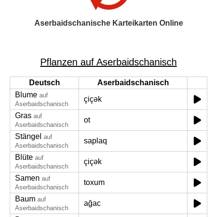
Aserbaidschanische Karteikarten Online
Pflanzen auf Aserbaidschanisch
Deutsch
Aserbaidschanisch
Blume
auf
çiçək
Aserbaidschanisch
Gras
auf
ot
Aserbaidschanisch
Stängel
auf
saplaq
Aserbaidschanisch
Blüte
auf
çiçək
Aserbaidschanisch
Samen
auf
toxum
Aserbaidschanisch
Baum
auf
ağac
Aserbaidschanisch