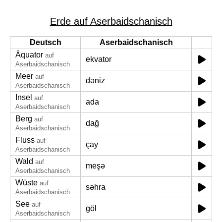
Erde auf Aserbaidschanisch
Deutsch
Aserbaidschanisch
Äquator
auf
ekvator
Aserbaidschanisch
Meer
auf
dəniz
Aserbaidschanisch
Insel
auf
ada
Aserbaidschanisch
Berg
auf
dağ
Aserbaidschanisch
Fluss
auf
çay
Aserbaidschanisch
Wald
auf
meşə
Aserbaidschanisch
Wüste
auf
səhra
Aserbaidschanisch
See
auf
göl
Aserbaidschanisch