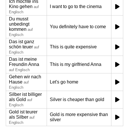
Ich möchte ins
Kino gehen
I want to go to the cinema
auf
Englisch
Du musst
unbedingt
You definitely have to come
kommen
auf
Englisch
Das ist ganz
schön teuer
This is quite expensive
auf
Englisch
Das ist meine
Freundin Anna
This is my girlfriend Anna
auf Englisch
Gehen wir nach
Hause
Let's go home
auf
Englisch
Silber ist billiger
als Gold
Silver is cheaper than gold
auf
Englisch
Gold ist teurer
Gold is more expensive than
als Silber
auf
silver
Englisch