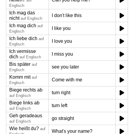
auf
Englisch
Ich mag das
I don't like this
nicht
auf Englisch
Ich mag dich
auf
I like you
Englisch
Ich liebe dich
auf
I love you
Englisch
Ich vermisse
I miss you
dich
auf Englisch
Bis später
auf
see you later
Englisch
Komm mit
auf
Come with me
Englisch
Biege rechts ab
turn right
auf Englisch
Biege links ab
turn left
auf Englisch
Geh geradeaus
go straight
auf Englisch
Wie heißt du?
auf
What's your name?