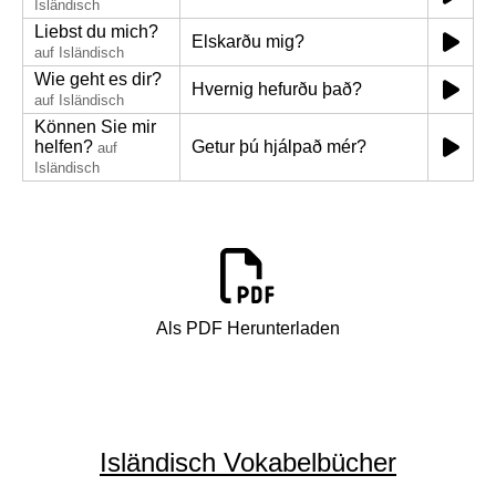
Isländisch
Liebst du mich?
Elskarðu mig?
auf Isländisch
Wie geht es dir?
Hvernig hefurðu það?
auf Isländisch
Können Sie mir
helfen?
Getur þú hjálpað mér?
auf
Isländisch
Als PDF Herunterladen
Isländisch Vokabelbücher