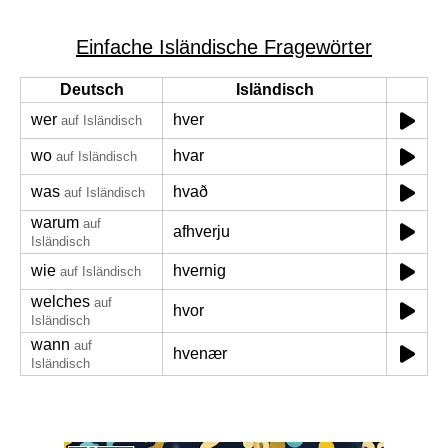
Einfache Isländische Fragewörter
Deutsch
Isländisch
wer
hver
auf Isländisch
wo
hvar
auf Isländisch
was
hvað
auf Isländisch
warum
auf
afhverju
Isländisch
wie
hvernig
auf Isländisch
welches
auf
hvor
Isländisch
wann
auf
hvenær
Isländisch