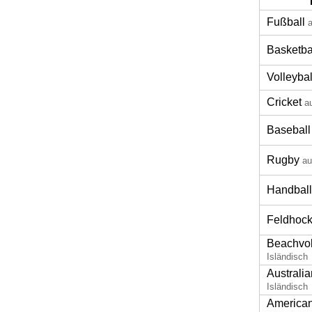
Fußball
a
Basketba
Volleybal
Cricket
a
Baseball
Rugby
au
Handball
Feldhoc
Beachvol
Isländisch
Australia
Isländisch
American