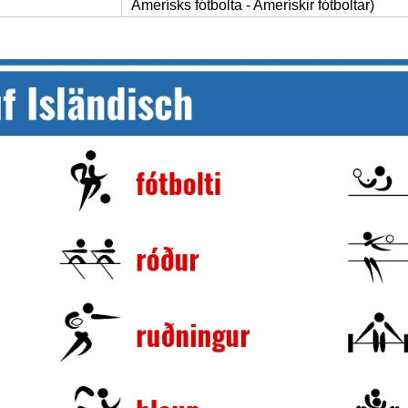
Amerísks fótbolta - Amerískir fótboltar)