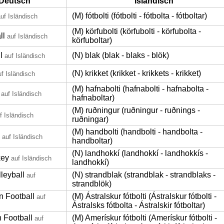
Deutsch
Isländisch
(M) fótbolti (fótbolti - fótbolta - fótboltar)
uf Isländisch
(M) körfubolti (körfubolti - körfubolta -
ll
auf Isländisch
körfuboltar)
l
(N) blak (blak - blaks - blök)
auf Isländisch
(N) krikket (krikket - krikkets - krikket)
uf Isländisch
(M) hafnabolti (hafnabolti - hafnabolta -
auf Isländisch
hafnaboltar)
(M) ruðningur (ruðningur - ruðnings -
f Isländisch
ruðningar)
(M) handbolti (handbolti - handbolta -
auf Isländisch
handboltar)
(N) landhokkí (landhokkí - landhokkís -
key
auf Isländisch
landhokkí)
leyball
(N) strandblak (strandblak - strandblaks -
auf
strandblök)
n Football
(M) Ástralskur fótbolti (Ástralskur fótbolti -
auf
Ástralsks fótbolta - Ástralskir fótboltar)
 Football
(M) Amerískur fótbolti (Amerískur fótbolti -
auf