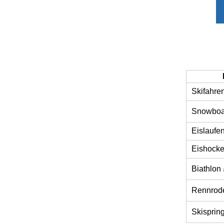
Skifahre
Snowboa
Eislaufe
Eishock
Biathlon
Rennrod
Skisprin