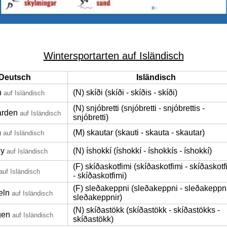
Wintersportarten auf Isländisch
Deutsch
Isländisch
n
(N) skíði (skíði - skíðis - skíði)
auf Isländisch
(N) snjóbretti (snjóbretti - snjóbrettis -
rden
auf Isländisch
snjóbretti)
n
(M) skautar (skauti - skauta - skautar)
auf Isländisch
ey
(N) íshokkí (íshokkí - íshokkís - íshokkí)
auf Isländisch
(F) skíðaskotfimi (skíðaskotfimi - skíðaskotf
auf Isländisch
- skíðaskotfimi)
(F) sleðakeppni (sleðakeppni - sleðakeppni
eln
auf Isländisch
sleðakeppnir)
(N) skíðastökk (skíðastökk - skíðastökks -
gen
auf Isländisch
skíðastökk)