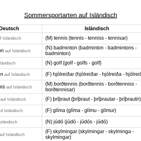
Sommersportarten auf Isländisch
Deutsch
Isländisch
(M) tennis (tennis - tenniss - tennisar)
f Isländisch
(N) badminton (badminton - badmintons -
on
auf Isländisch
badminton)
(N) golf (golf - golfs - golf)
sländisch
en
(F) hjólreiðar (hjólreiðar - hjólreiða - hjólrei
auf Isländisch
(M) borðtennis (borðtennis - borðtenniss -
nis
auf Isländisch
borðtennisar)
(F) þríþraut (þríþraut - þríþrautar - þríþrautir)
auf Isländisch
(F) glíma (glíma - glímu - glímur)
uf Isländisch
(N) júdó (júdó - júdós - júdó)
Isländisch
(F) skylmingar (skylmingar - skylminga -
auf Isländisch
skylmingar)