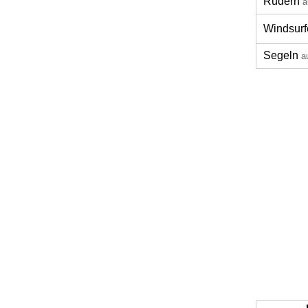
Rudern
a
Windsurf
Segeln
a