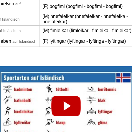
hießen
auf
(F) bogfimi (bogfimi - bogfimi - bogfimi)
(M) hnefaleikar (hnefaleikar - hnefaleika -
f Isländisch
hnefaleikar)
(M) fimleikar (fimleikar - fimleika - fimleikar)
uf Isländisch
heben
(F) lyftingar (lyftingar - lyftinga - lyftingar)
auf Isländisch