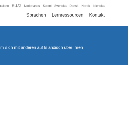
Italiano
日本語
Nederlands
Suomi
Svenska
Dansk
Norsk
Íslenska
Sprachen
Lernressourcen
Kontakt
 um sich mit anderen auf Isländisch über Ihren