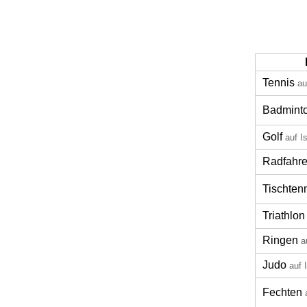
Tennis
au
Badmint
Golf
auf I
Radfahr
Tischten
Triathlon
Ringen
a
Judo
auf 
Fechten