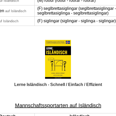
(M) róður (róður - róðrar - róðrar)
uf Isländisch
(F) seglbrettasiglingar (seglbrettasiglingar -
en
auf Isländisch
seglbrettasiglinga - seglbrettasiglingar)
(F) siglingar (siglingar - siglinga - siglingar)
uf Isländisch
Lerne Isländisch - Schnell / Einfach / Effizient
Mannschaftssportarten auf Isländisch