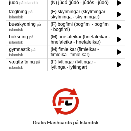
judo
(N) júdó (júdó - júdós - júdó)
på islandsk
fægtning
(F) skylmingar (skylmingar -
på
skylminga - skylmingar)
islandsk
bueskydning
(F) bogfimi (bogfimi - bogfimi
på
- bogfimi)
islandsk
boksning
(M) hnefaleikar (hnefaleikar -
på
hnefaleika - hnefaleikar)
islandsk
gymnastik
(M) fimleikar (fimleikar -
på
fimleika - fimleikar)
islandsk
vægtløftning
(F) lyftingar (lyftingar -
på
lyftinga - lyftingar)
islandsk
Gratis Flashcards på Islandsk