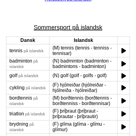
Sommersport på islandsk
Dansk
Islandsk
(M) tennis (tennis - tenniss -
tennis
på islandsk
tennisar)
badminton
(N) badminton (badminton -
på
badmintons - badminton)
islandsk
golf
(N) golf (golf - golfs - golf)
på islandsk
(F) hjólreiðar (hjólreiðar -
cykling
på islandsk
hjólreiða - hjólreiðar)
bordtennis
(M) borðtennis (borðtennis -
på
borðtenniss - borðtennisar)
islandsk
(F) þríþraut (þríþraut -
triatlon
på islandsk
þríþrautar - þríþrautir)
brydning
(F) glíma (glíma - glímu -
på
glímur)
islandsk