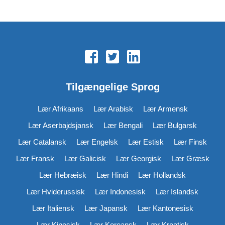
Tilgængelige Sprog
Lær Afrikaans
Lær Arabisk
Lær Armensk
Lær Aserbajdsjansk
Lær Bengali
Lær Bulgarsk
Lær Catalansk
Lær Engelsk
Lær Estisk
Lær Finsk
Lær Fransk
Lær Galicisk
Lær Georgisk
Lær Græsk
Lær Hebræisk
Lær Hindi
Lær Hollandsk
Lær Hviderussisk
Lær Indonesisk
Lær Islandsk
Lær Italiensk
Lær Japansk
Lær Kantonesisk
Lær Kinesisk
Lær Koreansk
Lær Kroatisk