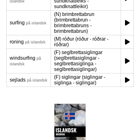
sundknattleiks -
islandsk
sundknattleikir)
(N) brimbrettabrun
(brimbrettabrun -
surfing
på islandsk
brimbrettabruns -
brimbrettabrun)
(M) róður (róður - róðrar -
roning
på islandsk
róðrar)
(F) seglbrettasiglingar
windsurfing
(seglbrettasiglingar -
på
seglbrettasiglinga -
islandsk
seglbrettasiglingar)
(F) siglingar (siglingar -
sejlads
på islandsk
siglinga - siglingar)