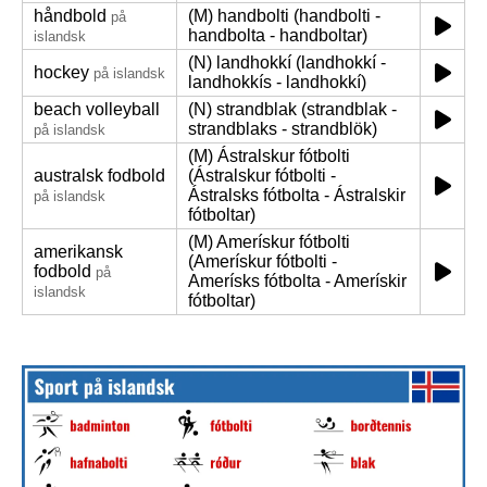
håndbold
(M) handbolti (handbolti -
på
handbolta - handboltar)
islandsk
(N) landhokkí (landhokkí -
hockey
på islandsk
landhokkís - landhokkí)
beach volleyball
(N) strandblak (strandblak -
strandblaks - strandblök)
på islandsk
(M) Ástralskur fótbolti
australsk fodbold
(Ástralskur fótbolti -
Ástralsks fótbolta - Ástralskir
på islandsk
fótboltar)
(M) Amerískur fótbolti
amerikansk
(Amerískur fótbolti -
fodbold
på
Amerísks fótbolta - Amerískir
islandsk
fótboltar)