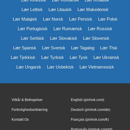
Lær Lettisk
Lær Litauisk
Lær Makedonsk
Lær Malajisk
Lær Norsk
Lær Persisk
Lær Polsk
Lær Portugisisk
Lær Rumænsk
Lær Russisk
Lær Serbisk
Lær Slovakisk
Lær Slovensk
Lær Spansk
Lær Svensk
Lær Tagalog
Lær Thai
Lær Tjekkisk
Lær Tyrkisk
Lær Tysk
Lær Ukrainsk
Lær Ungarsk
Lær Usbekisk
Lær Vietnamesisk
Vilkår & Betingelser
English (pinhok.com)
Fortrolighedserklæring
Deutsch (pinhok.com/de)
Kontakt Os
Français (pinhok.com/fr)
Português (pinhok.com/pt)