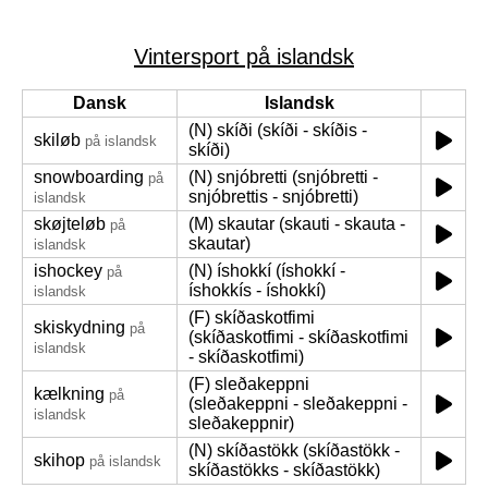
Vintersport på islandsk
Dansk
Islandsk
(N) skíði (skíði - skíðis -
skiløb
på islandsk
skíði)
snowboarding
(N) snjóbretti (snjóbretti -
på
snjóbrettis - snjóbretti)
islandsk
skøjteløb
(M) skautar (skauti - skauta -
på
skautar)
islandsk
ishockey
(N) íshokkí (íshokkí -
på
íshokkís - íshokkí)
islandsk
(F) skíðaskotfimi
skiskydning
på
(skíðaskotfimi - skíðaskotfimi
islandsk
- skíðaskotfimi)
(F) sleðakeppni
kælkning
på
(sleðakeppni - sleðakeppni -
islandsk
sleðakeppnir)
(N) skíðastökk (skíðastökk -
skihop
på islandsk
skíðastökks - skíðastökk)