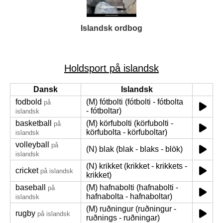
Islandsk ordbog
Holdsport på islandsk
Dansk
Islandsk
fodbold
(M) fótbolti (fótbolti - fótbolta
på
- fótboltar)
islandsk
basketball
(M) körfubolti (körfubolti -
på
körfubolta - körfuboltar)
islandsk
volleyball
på
(N) blak (blak - blaks - blök)
islandsk
(N) krikket (krikket - krikkets -
cricket
på islandsk
krikket)
baseball
(M) hafnabolti (hafnabolti -
på
hafnabolta - hafnaboltar)
islandsk
(M) ruðningur (ruðningur -
rugby
på islandsk
ruðnings - ruðningar)