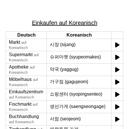
Einkaufen auf Koreanisch
Deutsch
Koreanisch
Markt
auf
시장 (sijang)
Koreanisch
Supermarkt
auf
슈퍼마켓 (syupeomakes)
Koreanisch
Apotheke
auf
약국 (yaggug)
Koreanisch
Möbelhaus
auf
가구점 (gagujeom)
Koreanisch
Einkaufszentrum
쇼핑센터 (syopingsenteo)
auf Koreanisch
Fischmarkt
auf
생선가게 (saengseongage)
Koreanisch
Buchhandlung
서점 (seojeom)
auf Koreanisch