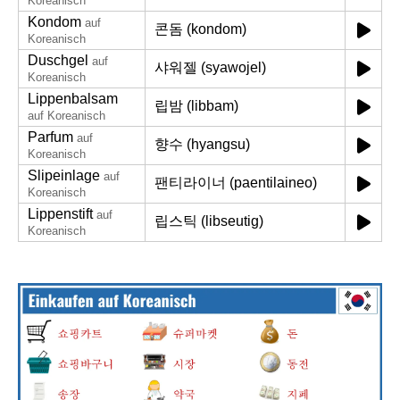
Koreanisch
Kondom
auf
콘돔 (kondom)
Koreanisch
Duschgel
auf
샤워젤 (syawojel)
Koreanisch
Lippenbalsam
립밤 (libbam)
auf Koreanisch
Parfum
auf
향수 (hyangsu)
Koreanisch
Slipeinlage
auf
팬티라이너 (paentilaineo)
Koreanisch
Lippenstift
auf
립스틱 (libseutig)
Koreanisch