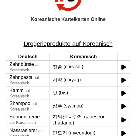
Koreanische Karteikarten Online
Drogerieprodukte auf Koreanisch
Deutsch
Koreanisch
Zahnbürste
auf
칫솔 (chis-sol)
Koreanisch
Zahnpasta
auf
치약 (chiyag)
Koreanisch
Kamm
auf
빗 (bis)
Koreanisch
Shampoo
auf
샴푸 (syampu)
Koreanisch
Sonnencreme
자외선 차단제 (jaoeseon
auf Koreanisch
chadanje)
Nassrasierer
auf
면도기 (myeondogi)