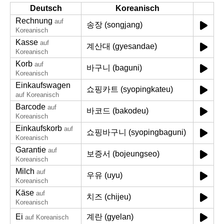
Deutsch
Koreanisch
Rechnung
auf
송장 (songjang)
Koreanisch
Kasse
auf
계산대 (gyesandae)
Koreanisch
Korb
auf
바구니 (baguni)
Koreanisch
Einkaufswagen
쇼핑카트 (syopingkateu)
auf Koreanisch
Barcode
auf
바코드 (bakodeu)
Koreanisch
Einkaufskorb
auf
쇼핑바구니 (syopingbaguni)
Koreanisch
Garantie
auf
보증서 (bojeungseo)
Koreanisch
Milch
auf
우유 (uyu)
Koreanisch
Käse
auf
치즈 (chijeu)
Koreanisch
Ei
계란 (gyelan)
auf Koreanisch