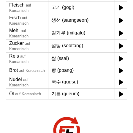
Fleisch
auf
고기 (gogi)
Koreanisch
Fisch
auf
생선 (saengseon)
Koreanisch
Mehl
auf
밀가루 (milgalu)
Koreanisch
Zucker
auf
설탕 (seoltang)
Koreanisch
Reis
auf
쌀 (ssal)
Koreanisch
Brot
빵 (ppang)
auf Koreanisch
Nudel
auf
국수 (gugsu)
Koreanisch
Öl
기름 (gileum)
auf Koreanisch