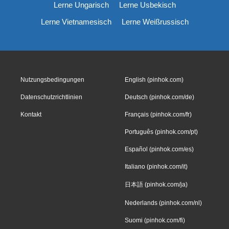
Lerne Ungarisch
Lerne Usbekisch
Lerne Vietnamesisch
Lerne Weißrussisch
Nutzungsbedingungen
English (pinhok.com)
Datenschutzrichtlinien
Deutsch (pinhok.com/de)
Kontakt
Français (pinhok.com/fr)
Português (pinhok.com/pt)
Español (pinhok.com/es)
Italiano (pinhok.com/it)
日本語 (pinhok.com/ja)
Nederlands (pinhok.com/nl)
Suomi (pinhok.com/fi)