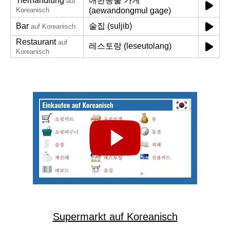
Tierhandlung
애완동물 가게
auf
Koreanisch
(aewandongmul gage)
Bar
술집 (suljib)
auf Koreanisch
Restaurant
auf
레스토랑 (leseutolang)
Koreanisch
Supermarkt auf Koreanisch