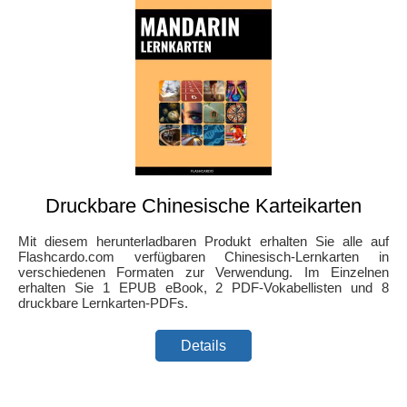
Druckbare Chinesische Karteikarten
Mit diesem herunterladbaren Produkt erhalten Sie alle auf
Flashcardo.com verfügbaren Chinesisch-Lernkarten in
verschiedenen Formaten zur Verwendung. Im Einzelnen
erhalten Sie 1 EPUB eBook, 2 PDF-Vokabellisten und 8
druckbare Lernkarten-PDFs.
Details