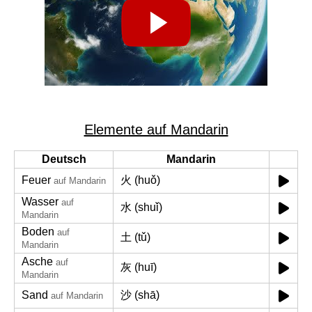
Elemente auf Mandarin
Deutsch
Mandarin
Feuer
火 (huǒ)
auf Mandarin
Wasser
auf
水 (shuǐ)
Mandarin
Boden
auf
土 (tǔ)
Mandarin
Asche
auf
灰 (huī)
Mandarin
Sand
沙 (shā)
auf Mandarin