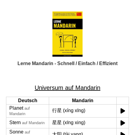
Lerne Mandarin - Schnell / Einfach / Effizient
Universum auf Mandarin
Deutsch
Mandarin
Planet
auf
行星 (xíng xīng)
Mandarin
Stern
星星 (xīng xing)
auf Mandarin
Sonne
auf
太阳 (tài yang)