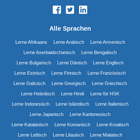
Alle Sprachen
Lerne Afrikaans
Lerne Arabisch
Lerne Armenisch
Lerne Aserbaidschanisch
Lerne Bengalisch
Lerne Bulgarisch
Lerne Dänisch
Lerne Englisch
Lerne Estnisch
Lerne Finnisch
Lerne Französisch
Lerne Galicisch
Lerne Georgisch
Lerne Griechisch
Lerne Hebräisch
Lerne Hindi
Lerne für HSK
Lerne Indonesisch
Lerne Isländisch
Lerne Italienisch
Lerne Japanisch
Lerne Kantonesisch
Lerne Katalanisch
Lerne Koreanisch
Lerne Kroatisch
Lerne Lettisch
Lerne Litauisch
Lerne Malaiisch