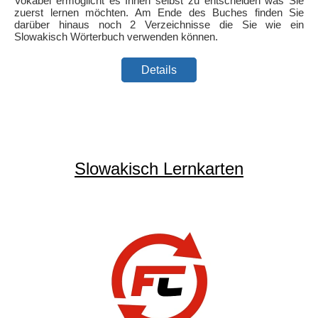
Vokabel ermöglicht es Ihnen selbst zu entscheiden was Sie
zuerst lernen möchten. Am Ende des Buches finden Sie
darüber hinaus noch 2 Verzeichnisse die Sie wie ein
Slowakisch Wörterbuch verwenden können.
Details
Slowakisch Lernkarten