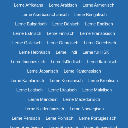
Lerne Afrikaans
Lerne Arabisch
Lerne Armenisch
Lerne Aserbaidschanisch
Lerne Bengalisch
Lerne Bulgarisch
Lerne Dänisch
Lerne Englisch
Lerne Estnisch
Lerne Finnisch
Lerne Französisch
Lerne Galicisch
Lerne Georgisch
Lerne Griechisch
Lerne Hebräisch
Lerne Hindi
Lerne für HSK
Lerne Indonesisch
Lerne Isländisch
Lerne Italienisch
Lerne Japanisch
Lerne Kantonesisch
Lerne Katalanisch
Lerne Koreanisch
Lerne Kroatisch
Lerne Lettisch
Lerne Litauisch
Lerne Malaiisch
Lerne Mandarin
Lerne Mazedonisch
Lerne Niederländisch
Lerne Norwegisch
Lerne Persisch
Lerne Polnisch
Lerne Portugiesisch
Lerne Rumänisch
Lerne Russisch
Lerne Schwedisch