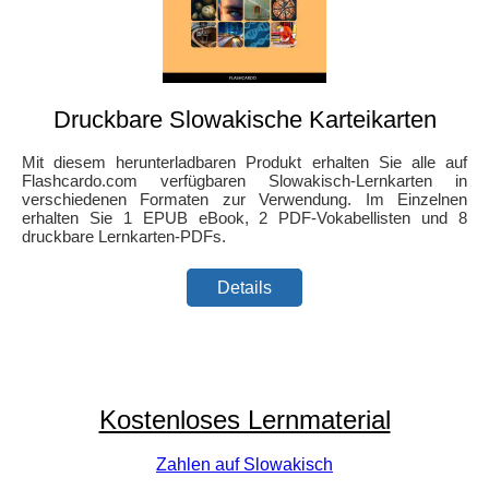
Druckbare Slowakische Karteikarten
Mit diesem herunterladbaren Produkt erhalten Sie alle auf
Flashcardo.com verfügbaren Slowakisch-Lernkarten in
verschiedenen Formaten zur Verwendung. Im Einzelnen
erhalten Sie 1 EPUB eBook, 2 PDF-Vokabellisten und 8
druckbare Lernkarten-PDFs.
Details
Kostenloses Lernmaterial
Zahlen auf Slowakisch