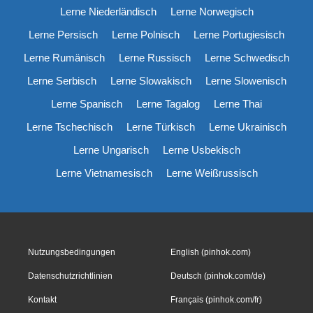
Lerne Niederländisch
Lerne Norwegisch
Lerne Persisch
Lerne Polnisch
Lerne Portugiesisch
Lerne Rumänisch
Lerne Russisch
Lerne Schwedisch
Lerne Serbisch
Lerne Slowakisch
Lerne Slowenisch
Lerne Spanisch
Lerne Tagalog
Lerne Thai
Lerne Tschechisch
Lerne Türkisch
Lerne Ukrainisch
Lerne Ungarisch
Lerne Usbekisch
Lerne Vietnamesisch
Lerne Weißrussisch
Nutzungsbedingungen
English (pinhok.com)
Datenschutzrichtlinien
Deutsch (pinhok.com/de)
Kontakt
Français (pinhok.com/fr)