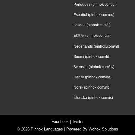
Português (pinhok.com/pt)
Español (pinhok.com/es)
Italiano (pinhok.com/it)
日本語 (pinhok.com/ja)
Nederlands (pinhok.com/nl)
Suomi (pinhok.com/fi)
Svenska (pinhok.com/sv)
Dansk (pinhok.com/da)
Norsk (pinhok.com/nb)
Íslenska (pinhok.com/is)
Facebook
|
Twitter
© 2026
Pinhok Languages
| Powered By
Wohok Solutions