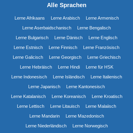
Alle Sprachen
Lerne Afrikaans
Lerne Arabisch
Lerne Armenisch
Lerne Aserbaidschanisch
Lerne Bengalisch
Lerne Bulgarisch
Lerne Dänisch
Lerne Englisch
Lerne Estnisch
Lerne Finnisch
Lerne Französisch
Lerne Galicisch
Lerne Georgisch
Lerne Griechisch
Lerne Hebräisch
Lerne Hindi
Lerne für HSK
Lerne Indonesisch
Lerne Isländisch
Lerne Italienisch
Lerne Japanisch
Lerne Kantonesisch
Lerne Katalanisch
Lerne Koreanisch
Lerne Kroatisch
Lerne Lettisch
Lerne Litauisch
Lerne Malaiisch
Lerne Mandarin
Lerne Mazedonisch
Lerne Niederländisch
Lerne Norwegisch