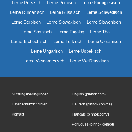
Lerne Persisch
Lerne Polnisch
Lerne Portugiesisch
Lerne Rumänisch
Lerne Russisch
Lerne Schwedisch
Lerne Serbisch
Lerne Slowakisch
Lerne Slowenisch
Lerne Spanisch
Lerne Tagalog
Lerne Thai
Lerne Tschechisch
Lerne Türkisch
Lerne Ukrainisch
Lerne Ungarisch
Lerne Usbekisch
Lerne Vietnamesisch
Lerne Weißrussisch
Nutzungsbedingungen
English (pinhok.com)
Datenschutzrichtlinien
Deutsch (pinhok.com/de)
Kontakt
Français (pinhok.com/fr)
Português (pinhok.com/pt)