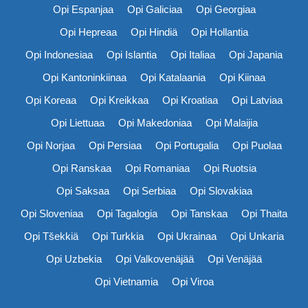
Opi Espanjaa
Opi Galiciaa
Opi Georgiaa
Opi Hepreaa
Opi Hindiä
Opi Hollantia
Opi Indonesiaa
Opi Islantia
Opi Italiaa
Opi Japania
Opi Kantoninkiinaa
Opi Katalaania
Opi Kiinaa
Opi Koreaa
Opi Kreikkaa
Opi Kroatiaa
Opi Latviaa
Opi Liettuaa
Opi Makedoniaa
Opi Malaijia
Opi Norjaa
Opi Persiaa
Opi Portugalia
Opi Puolaa
Opi Ranskaa
Opi Romaniaa
Opi Ruotsia
Opi Saksaa
Opi Serbiaa
Opi Slovakiaa
Opi Sloveniaa
Opi Tagalogia
Opi Tanskaa
Opi Thaita
Opi Tšekkiä
Opi Turkkia
Opi Ukrainaa
Opi Unkaria
Opi Uzbekia
Opi Valkovenäjää
Opi Venäjää
Opi Vietnamia
Opi Viroa