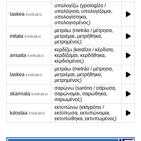
υπολογίζω (ypologízo /
υπολόγισα, υπολογίζομαι,
laskea
kreikaksi
υπολογίστηκα,
υπολογισμένος)
μετράω (metráo / μέτρησα,
mitata
μετριέμαι, μετρήθηκα,
kreikaksi
μετρημένος)
κερδίζω (kerdízo / κέρδισα,
ansaita
κερδίζομαι, κερδήθηκα,
kreikaksi
κερδισμένος)
μετράω (metráo / μέτρησα,
laskea
μετριέμαι, μετρήθηκα,
kreikaksi
μετρημένος)
σαρώνω (saróno / σάρωσα,
skannata
σαρώνομαι, σαρώθηκα,
kreikaksi
σαρωμένος)
εκτυπώνω (ektypóno /
tulostaa
εκτύπωσα, εκτυπώνομαι,
kreikaksi
εκτυπώθηκα, εκτυπωμένος)