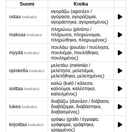
Suomi
Kreika
αγοράζω (agorázo /
ostaa
αγόρασα, αγοράζομαι,
kreikaksi
αγοράστηκα, αγορασμένος)
πληρώνω (pliróno /
maksaa
πλήρωσα, πληρώνομαι,
kreikaksi
πληρώθηκα, πληρωμένος)
πουλάω (pouláo / πούλησα,
myydä
πουλιέμαι, πουλήθηκα,
kreikaksi
πουλημένος)
μελετάω (meletáo /
opiskella
μελέτησα, μελετιέμαι,
kreikaksi
μελετήθηκα, μελετημένος)
καλώ (kaló / κάλεσα,
soittaa
καλούμαι, καλέστηκα,
kreikaksi
καλεσμένος)
διαβάζω (diavázo / διάβασα,
lukea
διαβάζομαι, διαβάστηκα,
kreikaksi
διαβασμένος)
γράφω (gráfo / έγραψα,
kirjoittaa
γράφομαι, γράφτηκα,
kreikaksi
γραμμένος)