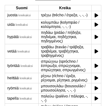
Suomi
Kreika
juosta
τρέχω (trécho / έτρεξα, -, -, -)
kreikaksi
κολυμπάω (kolympáo /
uida
kreikaksi
κολύμπησα, -, -, -)
πηδάω (pidáo / πήδηξα,
hypätä
πηδιέμαι, πηδήχτηκα,
kreikaksi
πηδηγμένος)
τραβάω (traváo / τράβηξα,
vetää
τραβιέμαι, τραβήχτηκα,
kreikaksi
τραβηγμένος)
σπρώχνω (spróchno /
työntää
έσπρωξα, σπρώχνομαι,
kreikaksi
σπρώχτηκα, σπρωγμένος)
ρίχνω (ríchno / έριξα,
heittää
kreikaksi
ρίχνομαι, ρίχτηκα, ριγμένος)
μπουσουλάω (bousouláo /
ryömiä
kreikaksi
μπουσούλησα, -, -, -)
παλεύω (palévo / πάλεψα, -,
tapella
kreikaksi
-, -)