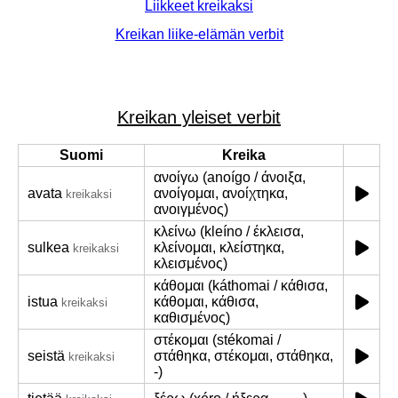
Liikkeet kreikaksi
Kreikan liike-elämän verbit
Kreikan yleiset verbit
Suomi
Kreika
ανοίγω (anoígo / άνοιξα,
avata
ανοίγομαι, ανοίχτηκα,
kreikaksi
ανοιγμένος)
κλείνω (kleíno / έκλεισα,
sulkea
κλείνομαι, κλείστηκα,
kreikaksi
κλεισμένος)
κάθομαι (káthomai / κάθισα,
istua
κάθομαι, κάθισα,
kreikaksi
καθισμένος)
στέκομαι (stékomai /
seistä
στάθηκα, στέκομαι, στάθηκα,
kreikaksi
-)