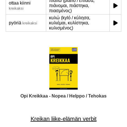
πιάνω (piáno / έπιασα,
ottaa kiinni
πιάνομαι, πιάστηκα,
kreikaksi
πιασμένος)
κυλώ (kyló / κύλησα,
pyöriä
κυλιέμαι, κυλίστηκα,
kreikaksi
κυλισμένος)
Opi Kreikkaa - Nopea / Helppo / Tehokas
Kreikan liike-elämän verbit