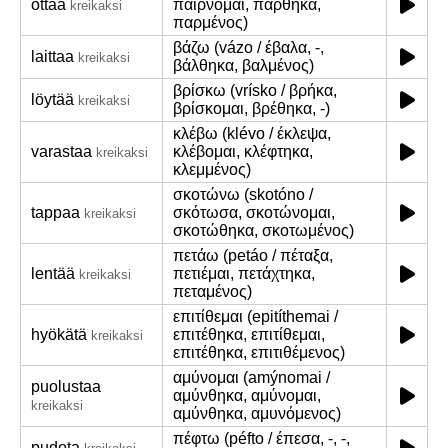
ottaa
παίρνομαι, πάρθηκα,
kreikaksi
παρμένος)
βάζω (vázo / έβαλα, -,
laittaa
kreikaksi
βάλθηκα, βαλμένος)
βρίσκω (vrísko / βρήκα,
löytää
kreikaksi
βρίσκομαι, βρέθηκα, -)
κλέβω (klévo / έκλεψα,
varastaa
κλέβομαι, κλέφτηκα,
kreikaksi
κλεμμένος)
σκοτώνω (skotóno /
tappaa
σκότωσα, σκοτώνομαι,
kreikaksi
σκοτώθηκα, σκοτωμένος)
πετάω (petáo / πέταξα,
lentää
πετιέμαι, πετάχτηκα,
kreikaksi
πεταμένος)
επιτίθεμαι (epitíthemai /
hyökätä
επιτέθηκα, επιτίθεμαι,
kreikaksi
επιτέθηκα, επιτιθέμενος)
αμύνομαι (amýnomai /
puolustaa
αμύνθηκα, αμύνομαι,
kreikaksi
αμύνθηκα, αμυνόμενος)
πέφτω (péfto / έπεσα, -, -,
pudota