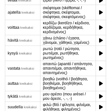
tietää
ξέρω (xéro / ήξερα, -, -, -)
kreikaksi
σκέφτομαι (skéftomai /
ajatella
σκέφτηκα, σκέφτομαι,
kreikaksi
σκέφτηκα, σκεφτόμενος)
κερδίζω (kerdízo / κέρδισα,
voittaa
κερδίζομαι, κερδήθηκα,
kreikaksi
κερδισμένος)
χάνω (cháno / έχασα,
hävitä
kreikaksi
χάνομαι, χάθηκα, χαμένος)
ρωτώ (rotó / ρώτησα,
kysyä
ρωτιέμαι, ρωτήθηκα,
kreikaksi
ρωτημένος)
απαντώ (apantó / απάντησα,
vastata
απαντιέμαι, απαντήθηκα,
kreikaksi
απαντημένος)
βοηθώ (voithó / βοήθησα,
auttaa
βοηθιέμαι, βοηθήθηκα,
kreikaksi
βοηθημένος)
μου αρέσει (mou arései /
tykätä
kreikaksi
μου άρεσε, -, -, -)
φιλώ (filó / φίλησα, φιλιέμαι,
suudella
kreikaksi
φιλήθηκα, φιλημένος)