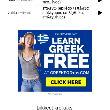
kreikaksi
πεσμένος)
επιλέγω (epilégo / επέλεξα,
valita
επιλέγομαι, επιλέχθηκα,
kreikaksi
επιλεγμένος)
Advertisement
Liikkeet kreikaksi