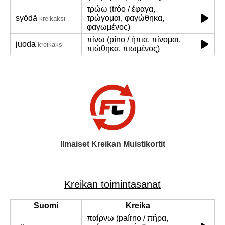
τρώω (tróo / έφαγα,
syödä
τρώγομαι, φαγώθηκα,
kreikaksi
φαγωμένος)
πίνω (píno / ήπια, πίνομαι,
juoda
kreikaksi
πιώθηκα, πιωμένος)
Ilmaiset Kreikan Muistikortit
Kreikan toimintasanat
Suomi
Kreika
παίρνω (paírno / πήρα,