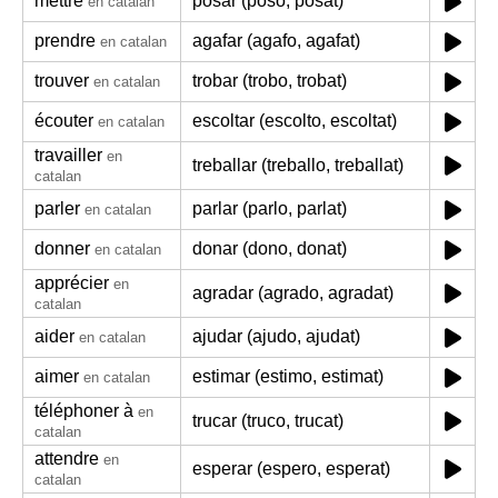
mettre
posar (poso, posat)
en catalan
prendre
agafar (agafo, agafat)
en catalan
trouver
trobar (trobo, trobat)
en catalan
écouter
escoltar (escolto, escoltat)
en catalan
travailler
en
treballar (treballo, treballat)
catalan
parler
parlar (parlo, parlat)
en catalan
donner
donar (dono, donat)
en catalan
apprécier
en
agradar (agrado, agradat)
catalan
aider
ajudar (ajudo, ajudat)
en catalan
aimer
estimar (estimo, estimat)
en catalan
téléphoner à
en
trucar (truco, trucat)
catalan
attendre
en
esperar (espero, esperat)
catalan