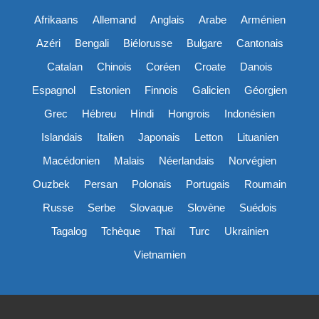
Afrikaans
Allemand
Anglais
Arabe
Arménien
Azéri
Bengali
Biélorusse
Bulgare
Cantonais
Catalan
Chinois
Coréen
Croate
Danois
Espagnol
Estonien
Finnois
Galicien
Géorgien
Grec
Hébreu
Hindi
Hongrois
Indonésien
Islandais
Italien
Japonais
Letton
Lituanien
Macédonien
Malais
Néerlandais
Norvégien
Ouzbek
Persan
Polonais
Portugais
Roumain
Russe
Serbe
Slovaque
Slovène
Suédois
Tagalog
Tchèque
Thaï
Turc
Ukrainien
Vietnamien