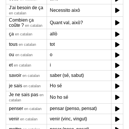
J'ai besoin de ça
Necessito això
en catalan
Combien ça
Quant val, això?
coûte ?
en catalan
ça
allò
en catalan
tous
tot
en catalan
ou
o
en catalan
et
i
en catalan
savoir
saber (sé, sabut)
en catalan
je sais
Ho sé
en catalan
Je ne sais pas
en
No ho sé
catalan
penser
pensar (penso, pensat)
en catalan
venir
venir (vinc, vingut)
en catalan